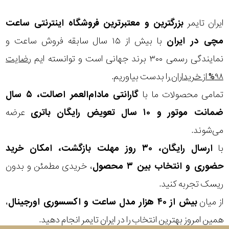
مقاوم
ایران تایمر
بزرگترین و معتبرترین فروشگاه اینترنتی
ساعت
در
مچی
در ایران
با بیش از ۱۵ سال سابقه فروش ساعت و
برابر
نمایندگی رسمی ۳۰۰ برند جهانی است و توانسته ایم
رضایت
آب
۹۸% از خریداران
را بدست بیاوریم.
شکل
تمامی محصولات ما با
گارانتی مادام‌العمر اصالت، ۵ سال
ضمانت موتور و ۱۰ سال تعویض رایگان باتری
عرضه
قاب
می‌شوند.
ویژگی
با
ارسال رایگان، ۳۰ روز مهلت بازگشت، امکان خرید
حضوری و انتخاب بین ۳ محصول
، خریدی مطمئن و بدون
نوع
ریسک تجربه کنید.
موتور
از میان
بیش از ۴۰ هزار مدل ساعت و اکسسوری اورجینال
،
همین امروز بهترین انتخاب را در ایران تایمر انجام دهید.
رنگ