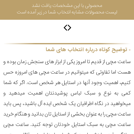
محصولی با این مشخصات یافت نشد
لیست محصولات مشابه انتخاب شما در زیر آمده است
سیتیزن
اورینت
توضیح کوتاه درباره انتخاب های شما
ساعت مچی از قدیم تا امروز یکی از ابزار های سنجش زمان بوده و
کاتر
هست اما تفاوتی که میتوانیم در ساعت مچی های امروزه حس
پیلار
کنیم، اهمیت وجود آنها در استایل هر شخص است. اگر که شما
جگوار
کمی به نوع و سبک لباس پوشیدنتان اهمیت میدهید و
میخواهید در نگاه اطرافیان یک شخص ایده آل باشید، پس باید
جنسیت
لیکوپر
ساعت مچی را به عنوان بخشی از استایل تان بدانید و هنگام خرید
استایل
ساعت مچی به سبک استایل خودتان توجه کنید. ساعت مچی
آدیداس