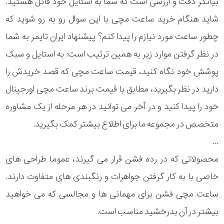
بیانگر دقت و ارزشی است که شما به استایل خود قائل هستید.
فشن
شاید هنگام خرید ساعت مچی با این سوال رو به رو شوید که
رده
چطور ساعت مورد نیازم را پیدا کنم؟ پیشنهاد ایران تایمر به شما
متی
تیسوت
در نظر گرفتن موارد زیر به همین ترتیب است: به استایل و سبک
محدوده
پوشش خود نگاه کنید، قیمت ساعت مچی که قصد خریدش را
سرجیو
عرض
تاکینی
دارید در نظر بگیرید، مطابق با قیمت برند ساعت مچی اورجینال
قاب
خود را پیدا کنید و در آخر می توانید در هر مرحله از یک مشاوره
نمایش
بیشتر...
متخصص در مجموعه ما برای اطلاع بیشتر کمک بگیرید.
طرح
...
بند
محصولاتی که در رده فشن قرار می گیرند، عموما طراحی های
خاصی با به کار گرفتن جواهرات و رنگبندی های متفاوت دارند.
طرح
ساعت مچی فشن برای مهمانی ها و مجالسی که می خواهید
صفحه
بیشتر در آن بدرخشید مناسب است.