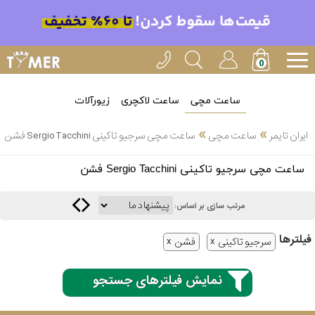
ساعت مچی
ساعت لاکچری
زیورآلات
»
»
ایران تایمر
ساعت مچی
ساعت مچی سرجیو تاکینی Sergio Tacchini فشن
انتخاب
ساعت مچی سرجیو تاکینی Sergio Tacchini فشن
بین 3
ارسال
عدد
مرتب سازی بر اساس:
سریع
برند
فیلتر‌ها
سرجیو تاکینی
فشن
3
کاسیو
ساعته
نمایش فیلترهای جستجو
سیکو