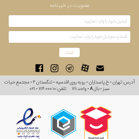
عضویت در خبرنامه
بکار
رفته
در
ساعت
جنس
بکاررفته
آدرس: تهران - خ پاسداران - رو به روی اقدسیه - تنگستان ۴ - مجتمع حیات
سبز - بال A - واحد ۷۱۱
تلفن:
۰۲۱ - ۷۱۴ ۰۰۰ ۱۰
اصالت
کشور
برند
تقویم