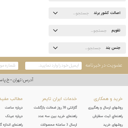
اصالت کشور برند
تقویم
جنس بند
عضویت در خبرنامه
آدرس: تهران - خ پاسداران - رو به ر
خرید و همکاری
خدمات ایران تایمر
مطالب مفید
روشهای ارسال و رهگیری
گارانتی 30 روز ضمانت بازگشت
درباره ساعت
راهنماي ثبت سفارش
راهنمای خرید بین سه عدد
درباره عینک
روشهای خرید
ارسال 3 ساعته محصولات
راهنمای اندازه