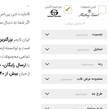
...
متی تیسوت
سرجیو تاکینی
قابلیت جی پی اس د
اگر شما به دنبال س
نمایش بیشتر...
جنسیت
ایران تایمر
بزرگتری
است و توانسته ایم
استایل
تمامی محصولات ما
با
ارسال رایگان، ۳۰ روز مهلت بازگشت، امکان خرید حضوری و انتخاب بین ۳ محصول
رده
از میان
بیش از ۴۰ هزار مدل ساعت و اکسسوری اورجینال
محدوده عرض قاب
طرح بند
طرح صفحه