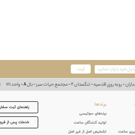
وی اقدسیه - تنگستان ۴ - مجتمع حیات سبز - بال A - واحد ۷۱۱
ت
برندها
راهنمای ثبت سفا
برندهای سوئیسی
خدمات پس از فر
تولید کنندگان ساعت
 گیری ساعت
تشخیص اصل از غیر اصل