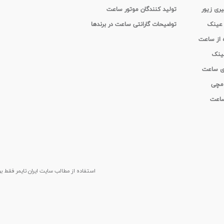
یری زیور
تولید کنندگان موتور ساعت
 عینک
توضیحات گارانتی ساعت در برندها
ه از ساعت
عینک
ای ساعت
 مچی
 ساعت
استفاده از مطالب سايت ایران تایمر فقط برای م