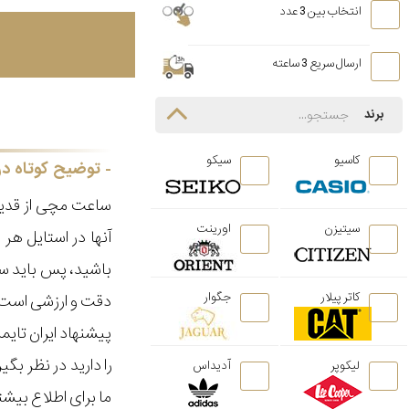
انتخاب بین 3 عدد
ارسال سریع 3 ساعته
برند
کاسیو
سیکو
توضیح کوتاه در
ساعت مچی از قدیم
سیتیزن
اورینت
آنها در استایل ه
باشید، پس باید سا
کاتر پیلار
جگوار
دقت و ارزشی است ک
پیشنهاد ایران تای
را دارید در نظر ب
لیکوپر
آدیداس
ما برای اطلاع بیش