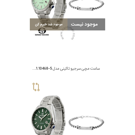
مقاوم
موجود نیست
موجود شد خبرم کن
در
برابر
آب
شکل
ساعت مچی سرجیو تاکینی مدل ST.1.10468-5
قاب
ویژگی
نوع
موتور