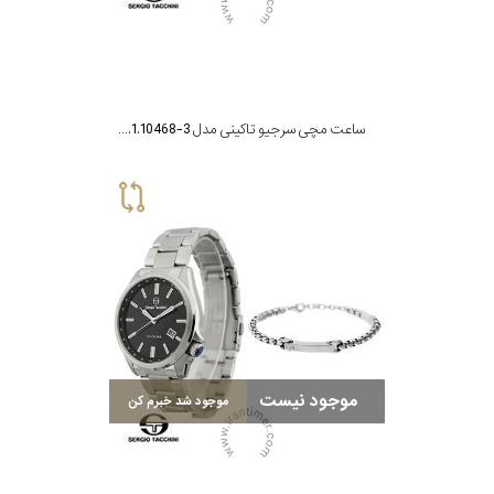
تقویم
جنس
ساعت مچی سرجیو تاکینی مدل ST.1.10468-3
بند
موجود نیست
موجود شد خبرم کن