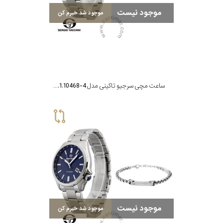
موجود نیست
موجود شد خبرم کن
رنگ
بکار
رفته
در
ساعت مچی سرجیو تاکینی مدل ST.1.10468-4
ساعت
جنس
بکاررفته
اصالت
کشور
موجود نیست
موجود شد خبرم کن
برند