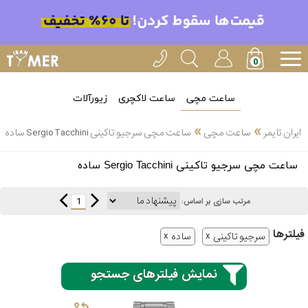
ساعت مچی
ساعت لاکچری
زیورآلات
»
»
ایران تایمر
ساعت مچی
ساعت مچی سرجیو تاکینی Sergio Tacchini ساده
انتخاب
ساعت مچی سرجیو تاکینی Sergio Tacchini ساده
بین 3
ارسال
عدد
1
مرتب سازی بر اساس:
سریع
برند
فیلتر‌ها
سرجیو تاکینی
ساده
3
کاسیو
ساعته
نمایش فیلترهای جستجو
سیکو