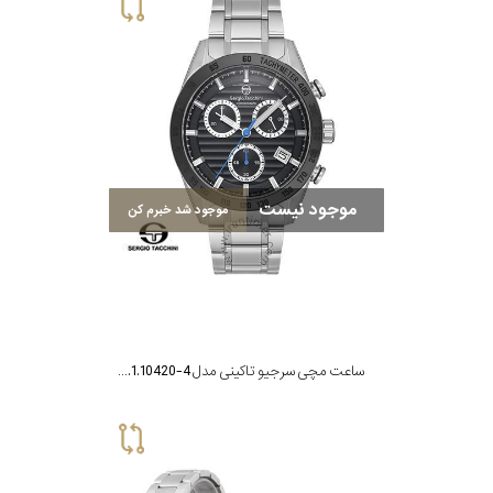
سیتیزن
اورینت
موجود نیست
موجود شد خبرم کن
کاتر
پیلار
جگوار
ساعت مچی سرجیو تاکینی مدل ST.1.10420-4
جنسیت
لیکوپر
استایل
آدیداس