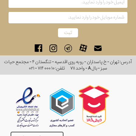
رنگ
بکار
رفته
در
ساعت
آدرس: تهران - خ پاسداران - رو به روی اقدسیه - تنگستان ۴ - مجتمع حیات
سبز - بال A - واحد ۷۱۱
تلفن:
۰۲۱ - ۷۱۴ ۰۰۰ ۱۰
جنس
بکاررفته
اصالت
کشور
برند