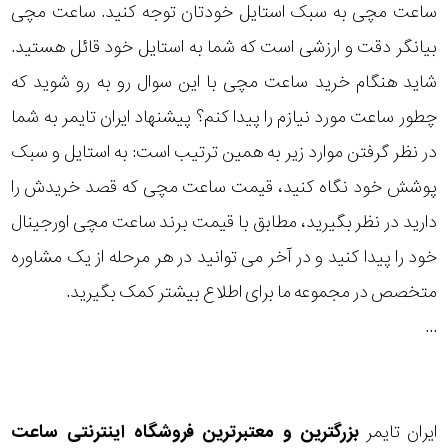
ساعت مچی به سبک استایل خودتان توجه کنید. ساعت مچی
رده
بیانگر دقت و ارزشی است که شما به استایل خود قائل هستید.
ساده
متی
شاید هنگام خرید ساعت مچی با این سوال رو به رو شوید که
تیسوت
نمایش
چطور ساعت مورد نیازم را پیدا کنم؟ پیشنهاد ایران تایمر به شما
بیشتر...
در نظر گرفتن موارد زیر به همین ترتیب است: به استایل و سبک
مازراتی
محدوده
پوشش خود نگاه کنید، قیمت ساعت مچی که قصد خریدش را
عرض
نمایش
دارید در نظر بگیرید، مطابق با قیمت برند ساعت مچی اورجینال
بیشتر...
قاب
خود را پیدا کنید و در آخر می توانید در هر مرحله از یک مشاوره
متخصص در مجموعه ما برای اطلاع بیشتر کمک بگیرید.
طرح
...
بند
طرح
ایران تایمر
بزرگترین و معتبرترین فروشگاه اینترنتی
ساعت
صفحه