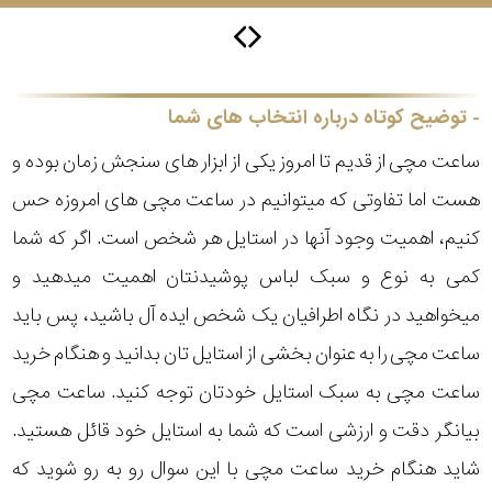
سیتیزن
توضیح کوتاه درباره انتخاب های شما
ساعت مچی از قدیم تا امروز یکی از ابزار های سنجش زمان بوده و
اورینت
هست اما تفاوتی که میتوانیم در ساعت مچی های امروزه حس
کنیم، اهمیت وجود آنها در استایل هر شخص است. اگر که شما
کاتر
پیلار
کمی به نوع و سبک لباس پوشیدنتان اهمیت میدهید و
میخواهید در نگاه اطرافیان یک شخص ایده آل باشید، پس باید
جگوار
ساعت مچی را به عنوان بخشی از استایل تان بدانید و هنگام خرید
جنسیت
ساعت مچی به سبک استایل خودتان توجه کنید. ساعت مچی
لیکوپر
بیانگر دقت و ارزشی است که شما به استایل خود قائل هستید.
استایل
شاید هنگام خرید ساعت مچی با این سوال رو به رو شوید که
آدیداس