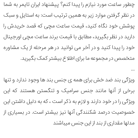
چطور ساعت مورد نیازم را پیدا کنم؟ پیشنهاد ایران تایمر به شما
رده
در نظر گرفتن موارد زیر به همین ترتیب است: به استایل و سبک
متی
پوشش خود نگاه کنید، قیمت ساعت مچی که قصد خریدش را
محدوده
تیسوت
دارید در نظر بگیرید، مطابق با قیمت برند ساعت مچی اورجینال
عرض
مازراتی
خود را پیدا کنید و در آخر می توانید در هر مرحله از یک مشاوره
قاب
متخصص در مجموعه ما برای اطلاع بیشتر کمک بگیرید.
نمایش
طرح
...
بیشتر...
ویژگی بند ضد خش برای همه ی جنس بند ها وجود ندارد و تنها
بند
برخی از آنها مانند جنس سرامیک و تنگستن هستند که این
طرح
ویژگی را در خود دارند و لازم به ذکر است ، که به دلیل داشتن این
صفحه
خصوصیت درصد شکنندگی آنها نیز بیشتر است. در بسیاری از
مدلها مقداری از بند از این جنس میباشند
مقاوم