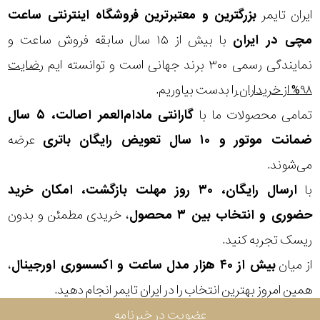
در
ایران تایمر
بزرگترین و معتبرترین فروشگاه اینترنتی
ساعت
برابر
مچی
در ایران
با بیش از ۱۵ سال سابقه فروش ساعت و
آب
نمایندگی رسمی ۳۰۰ برند جهانی است و توانسته ایم
رضایت
۹۸% از خریداران
را بدست بیاوریم.
شکل
تمامی محصولات ما با
گارانتی مادام‌العمر اصالت، ۵ سال
قاب
ضمانت موتور و ۱۰ سال تعویض رایگان باتری
عرضه
می‌شوند.
ویژگی
با
ارسال رایگان، ۳۰ روز مهلت بازگشت، امکان خرید
نوع
حضوری و انتخاب بین ۳ محصول
، خریدی مطمئن و بدون
ریسک تجربه کنید.
موتور
از میان
بیش از ۴۰ هزار مدل ساعت و اکسسوری اورجینال
،
رنگ
همین امروز بهترین انتخاب را در ایران تایمر انجام دهید.
بکار
عضویت در خبرنامه