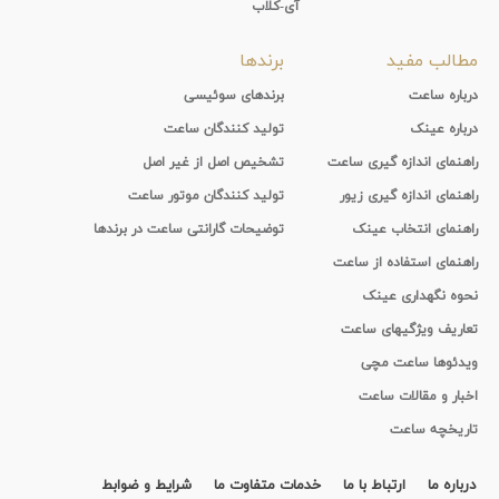
آی-کلاب
مطالب مفید
برندها
درباره ساعت
برندهای سوئیسی
درباره عینک
تولید کنندگان ساعت
راهنمای اندازه گیری ساعت
تشخیص اصل از غیر اصل
راهنمای اندازه گیری زیور
تولید کنندگان موتور ساعت
راهنمای انتخاب عینک
توضیحات گارانتی ساعت در برندها
راهنمای استفاده از ساعت
نحوه نگهداری عینک
تعاریف ویژگیهای ساعت
ویدئوها ساعت مچی
اخبار و مقالات ساعت
تاریخچه ساعت
درباره ما
ارتباط با ما
خدمات متفاوت ما
شرایط و ضوابط