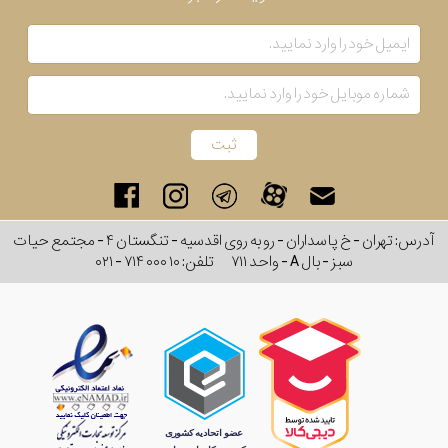
رفته
در
ساعت
جنس
بکاررفته
آدرس: تهران - خ پاسداران - رو به روی اقدسیه - تنگستان ۴ - مجتمع حیات
اصالت
سبز - بال A - واحد ۷۱۱
تلفن:
۰۲۱ - ۷۱۴ ۰۰۰ ۱۰
کشور
برند
تقویم