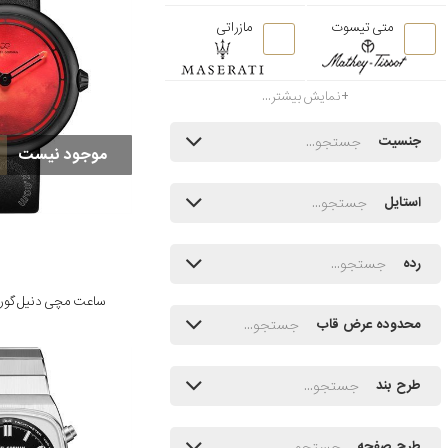
متی تیسوت
مازراتی
نمایش بیشتر...
جنسیت
موجود نیست
استایل
رده
ساعت مچی دنیل گورمن مدل 
محدوده عرض قاب
طرح بند
طرح صفحه