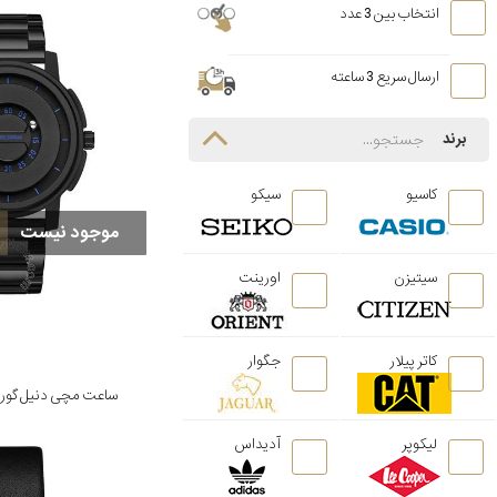
انتخاب بین 3 عدد
ارسال سریع 3 ساعته
برند
کاسیو
سیکو
موجود نیست
سیتیزن
اورینت
کاتر پیلار
جگوار
ساعت مچی دنیل گورمن مدل 1
لیکوپر
آدیداس