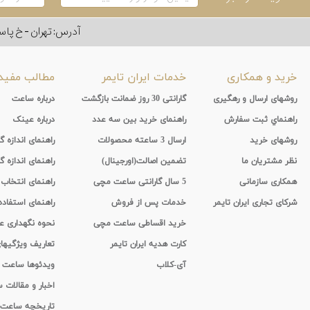
آدرس: تهران - خ پاسداران - رو به ر
خرید و همکاری
خدمات ایران تایمر
مطالب مفید
روشهای ارسال و رهگیری
گارانتی 30 روز ضمانت بازگشت
درباره ساعت
راهنماي ثبت سفارش
راهنمای خرید بین سه عدد
درباره عینک
روشهای خرید
ارسال 3 ساعته محصولات
راهنمای اندازه
نظر مشتریان ما
تضمین اصالت(اورجینال)
راهنمای اندازه گ
همکاری سازمانی
5 سال گارانتی ساعت مچی
راهنمای انتخاب
شرکای تجاری ایران تایمر
خدمات پس از فروش
راهنمای استفاد
خرید اقساطی ساعت مچی
نحوه نگهداری 
کارت هدیه ایران تایمر
تعاریف ویژگیه
آی-کلاب
ویدئوها ساعت
اخبار و مقالات
تاریخچه ساعت