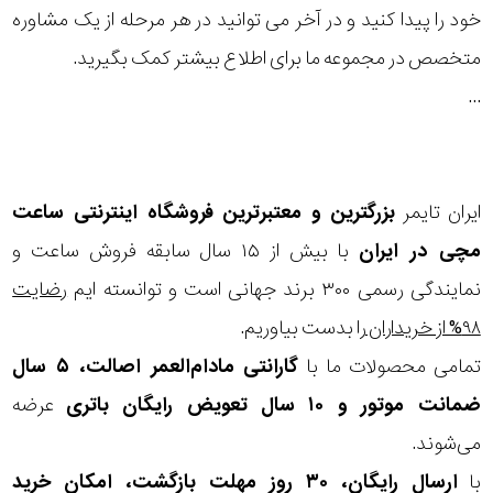
خود را پیدا کنید و در آخر می توانید در هر مرحله از یک مشاوره
رفته
نمایش
بیشتر...
متخصص در مجموعه ما برای اطلاع بیشتر کمک بگیرید.
در
...
ساعت
جنس
ایران تایمر
بزرگترین و معتبرترین فروشگاه اینترنتی
ساعت
بکاررفته
مچی
در ایران
با بیش از ۱۵ سال سابقه فروش ساعت و
اصالت
نمایندگی رسمی ۳۰۰ برند جهانی است و توانسته ایم
رضایت
۹۸% از خریداران
را بدست بیاوریم.
کشور
تمامی محصولات ما با
گارانتی مادام‌العمر اصالت، ۵ سال
برند
ضمانت موتور و ۱۰ سال تعویض رایگان باتری
عرضه
تقویم
می‌شوند.
با
ارسال رایگان، ۳۰ روز مهلت بازگشت، امکان خرید