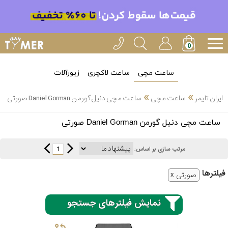
ساعت مچی
ساعت لاکچری
زیورآلات
»
»
ایران تایمر
ساعت مچی
ساعت مچی دنیل گورمن Daniel Gorman صورتی
انتخاب
ساعت مچی دنیل گورمن Daniel Gorman صورتی
بین 3
ارسال
عدد
1
مرتب سازی بر اساس:
سریع
برند
فیلتر‌ها
صورتی
3
کاسیو
ساعته
نمایش فیلترهای جستجو
سیکو