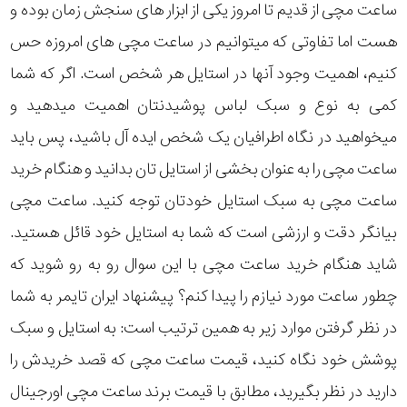
در
ساعت مچی از قدیم تا امروز یکی از ابزار های سنجش زمان بوده و
هست اما تفاوتی که میتوانیم در ساعت مچی های امروزه حس
برابر
کنیم، اهمیت وجود آنها در استایل هر شخص است. اگر که شما
آب
کمی به نوع و سبک لباس پوشیدنتان اهمیت میدهید و
شکل
میخواهید در نگاه اطرافیان یک شخص ایده آل باشید، پس باید
قاب
ساعت مچی را به عنوان بخشی از استایل تان بدانید و هنگام خرید
ساعت مچی به سبک استایل خودتان توجه کنید. ساعت مچی
ویژگی
بیانگر دقت و ارزشی است که شما به استایل خود قائل هستید.
شاید هنگام خرید ساعت مچی با این سوال رو به رو شوید که
نوع
چطور ساعت مورد نیازم را پیدا کنم؟ پیشنهاد ایران تایمر به شما
موتور
در نظر گرفتن موارد زیر به همین ترتیب است: به استایل و سبک
رنگ
پوشش خود نگاه کنید، قیمت ساعت مچی که قصد خریدش را
دارید در نظر بگیرید، مطابق با قیمت برند ساعت مچی اورجینال
بکار
صورتی