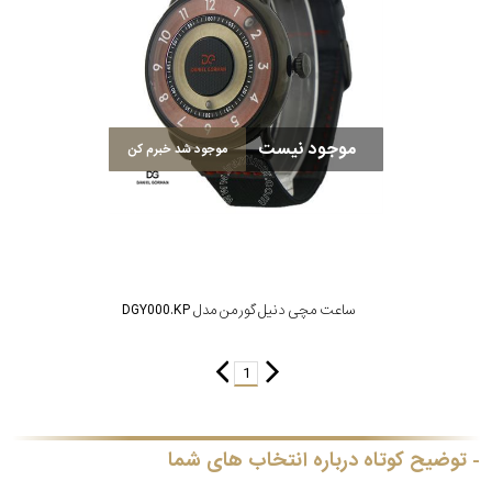
رده
متی
محدوده
تیسوت
عرض
موجود نیست
موجود شد خبرم کن
مازراتی
قاب
نمایش
طرح
بیشتر...
بند
ساعت مچی دنیل گورمن مدل DGY000.KP
طرح
1
صفحه
مقاوم
توضیح کوتاه درباره انتخاب های شما