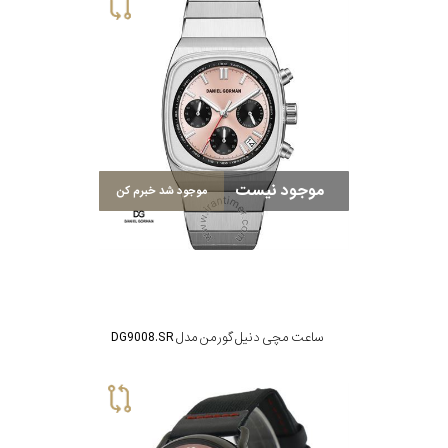
سیتیزن
اورینت
موجود نیست
موجود شد خبرم کن
کاتر
پیلار
جگوار
ساعت مچی دنیل گورمن مدل DG9008.SR
جنسیت
لیکوپر
استایل
آدیداس