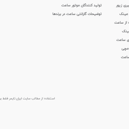
یری زیور
تولید کنندگان موتور ساعت
 عینک
توضیحات گارانتی ساعت در برندها
ه از ساعت
عینک
ای ساعت
 مچی
 ساعت
استفاده از مطالب سايت ایران تایمر فقط برای م