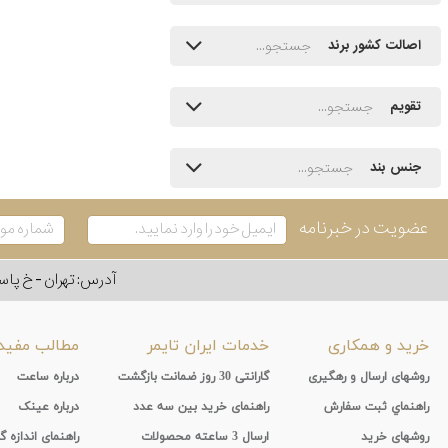
اصالت کشور برند
تقویم
جنس بند
عضویت در خبرنامه
آدرس: تهران - خ پاسداران - رو به ر
خرید و همکاری
خدمات ایران تایمر
مطالب مفید
روشهای ارسال و رهگیری
گارانتی 30 روز ضمانت بازگشت
درباره ساعت
راهنماي ثبت سفارش
راهنمای خرید بین سه عدد
درباره عینک
روشهای خرید
ارسال 3 ساعته محصولات
راهنمای اندازه