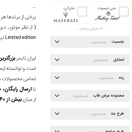
...
متی تیسوت
مازراتی
برخی از برندها هر
( از نظر موتور، دی
نمایش بیشتر...
Limited edition نیز گفته میشود. بر روی هر ساعتی که تولید میشود شماره آن حک خواهد شد (2/10 یا 2/1000).
جنسیت
ایران تایمر
بزرگتری
استایل
است و توانسته ایم
تمامی محصولات ما
رده
با
ارسال رایگان، ۳۰ روز مهلت بازگشت، امکان خرید حضوری و انتخاب بین ۳ محصول
محدوده عرض قاب
از میان
بیش از ۴۰ هزار مدل ساعت و اکسسوری اورجینال
طرح بند
طرح صفحه