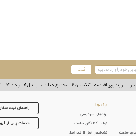
وی اقدسیه - تنگستان ۴ - مجتمع حیات سبز - بال A - واحد ۷۱۱
ت
برندها
راهنمای ثبت سفا
برندهای سوئیسی
خدمات پس از فر
تولید کنندگان ساعت
 گیری ساعت
تشخیص اصل از غیر اصل