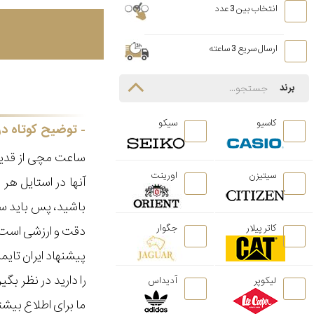
انتخاب بین 3 عدد
ارسال سریع 3 ساعته
برند
کاسیو
سیکو
توضیح کوتاه در
ساعت مچی از قدیم
سیتیزن
اورینت
آنها در استایل ه
باشید، پس باید سا
کاتر پیلار
جگوار
دقت و ارزشی است ک
پیشنهاد ایران تای
را دارید در نظر ب
لیکوپر
آدیداس
ما برای اطلاع بیش