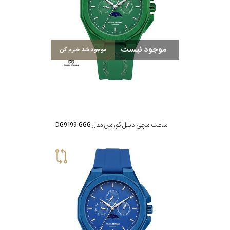
موجود نیست
موجود شد خبرم کن
ساعت مچی دنیل گورمن مدل DG9199.GGG