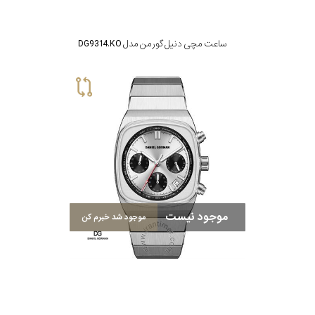
ساعت مچی دنیل گورمن مدل DG9314.KO
موجود نیست
موجود شد خبرم کن