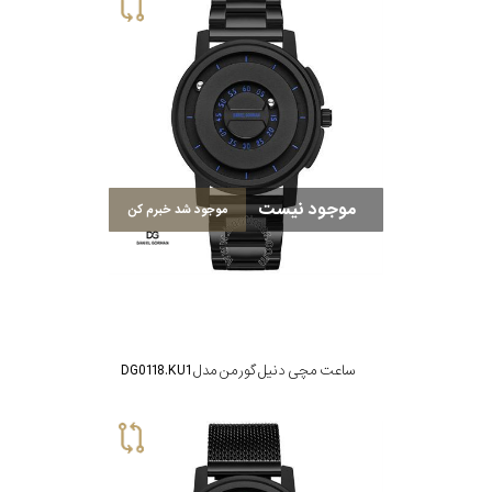
سیتیزن
اورینت
موجود نیست
موجود شد خبرم کن
کاتر
پیلار
جگوار
ساعت مچی دنیل گورمن مدل DG0118.KU1
جنسیت
لیکوپر
استایل
آدیداس