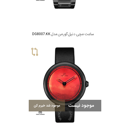
جنس
بند
ساعت مچی دنیل گورمن مدل DG8007.KK
موجود نیست
موجود شد خبرم کن