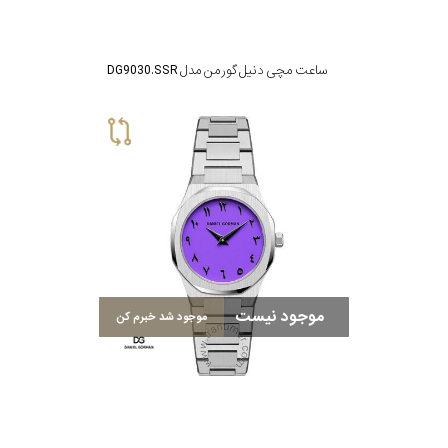
ساعت مچی دنیل گورمن مدل DG9030.SSR
موجود نیست
موجود شد خبرم کن