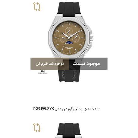
موجود نیست
موجود شد خبرم کن
ساعت مچی دنیل گورمن مدل DG9199.SYK