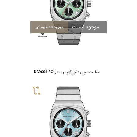
موجود نیست
موجود شد خبرم کن
ساعت مچی دنیل گورمن مدل DG9008.SG