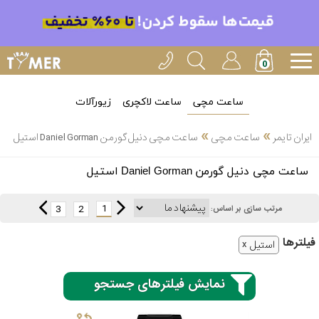
ساعت مچی
ساعت لاکچری
زیورآلات
»
»
ایران تایمر
ساعت مچی
ساعت مچی دنیل گورمن Daniel Gorman استیل
انتخاب
ساعت مچی دنیل گورمن Daniel Gorman استیل
بین 3
ارسال
عدد
1
3
2
مرتب سازی بر اساس:
سریع
برند
فیلتر‌ها
استیل
3
کاسیو
ساعته
نمایش فیلترهای جستجو
سیکو