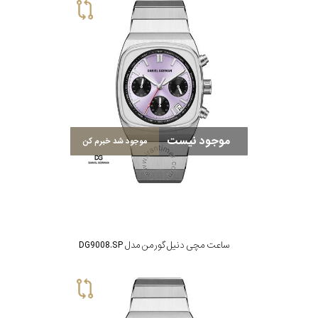
موجود نیست
موجود شد خبرم کن
ساعت مچی دنیل گورمن مدل DG9008.SP