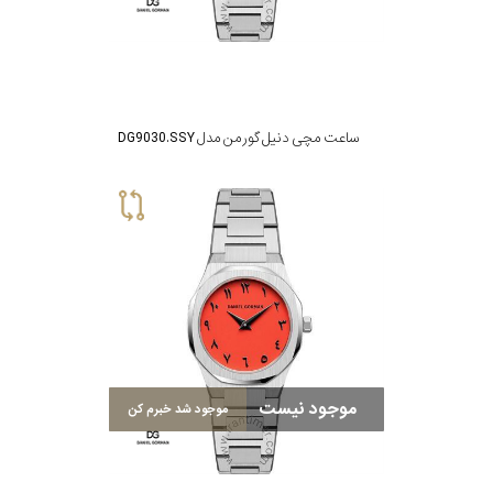
ساعت مچی دنیل گورمن مدل DG9030.SSY
موجود نیست
موجود شد خبرم کن