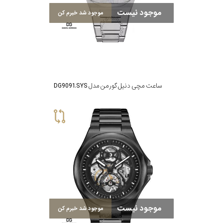
رفته
موجود نیست
موجود شد خبرم کن
در
ساعت
جنس
ساعت مچی دنیل گورمن مدل DG9091.SYS
بکاررفته
استیل
نمایش
بیشتر...
اصالت
کشور
برند
موجود نیست
موجود شد خبرم کن
تقویم