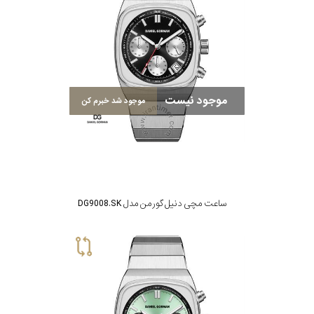
موجود نیست
موجود شد خبرم کن
ساعت مچی دنیل گورمن مدل DG9008.SK