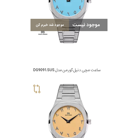
در
برابر
موجود نیست
آب
موجود شد خبرم کن
شکل
قاب
ساعت مچی دنیل گورمن مدل DG9091.SUS
ویژگی
نوع
موتور
رنگ
بکار