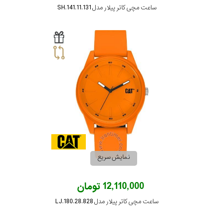
ساعت مچی کاتر پیلار مدل SH.141.11.131
نمایش سریع
12,110,000 تومان
ساعت مچی کاتر پیلار مدل LJ.180.28.828