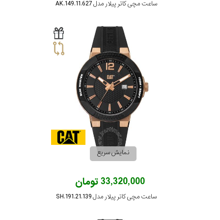
ساعت مچی کاتر پیلار مدل AK.149.11.627
نمایش سریع
33,320,000 تومان
ساعت مچی کاتر پیلار مدل SH.191.21.139