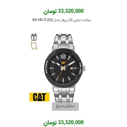
33,320,000 تومان
ساعت مچی کاتر پیلار مدل SH.141.11.232
نمایش سریع
33,320,000 تومان