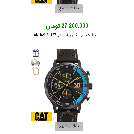
نمایش سریع
جنس
27,260,000 تومان
بند
ساعت مچی کاتر پیلار مدل AK.169.21.127
نمایش سریع