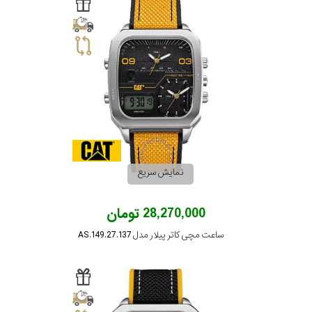
سیتیزن
اورینت
کاتر
پیلار
نمایش سریع
جگوار
28,270,000 تومان
ساعت مچی کاتر پیلار مدل AS.149.27.137
جنسیت
لیکوپر
استایل
آدیداس