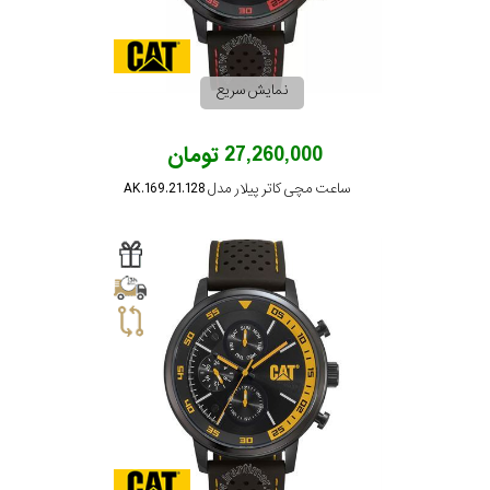
رفته
در
نمایش سریع
ساعت
27,260,000 تومان
جنس
ساعت مچی کاتر پیلار مدل AK.169.21.128
بکاررفته
استیل
نمایش
بیشتر...
اصالت
کشور
برند
تقویم