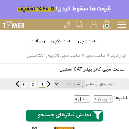
ساعت مچی
ساعت لاکچری
زیورآلات
»
»
ایران تایمر
ساعت مچی
ساعت مچی کاتر پیلار CAT استیل
انتخاب
ساعت مچی کاتر پیلار CAT استیل
بین 3
ارسال
عدد
1
3
2
مرتب سازی بر اساس:
سریع
برند
فیلتر‌ها
کاتر پیلار
استیل
3
کاسیو
ساعته
نمایش فیلترهای جستجو
سیکو