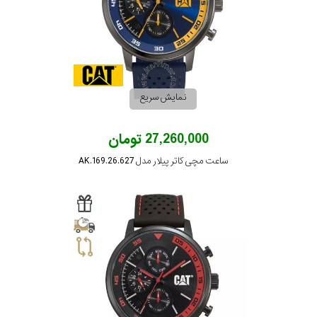
در
برابر
آب
نمایش سریع
شکل
قاب
27,260,000 تومان
ساعت مچی کاتر پیلار مدل AK.169.26.627
ویژگی
نوع
موتور
رنگ
بکار