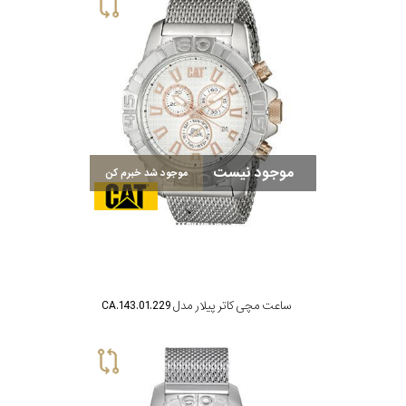
سیتیزن
اورینت
موجود نیست
موجود شد خبرم کن
کاتر
پیلار
جگوار
ساعت مچی کاتر پیلار مدل CA.143.01.229
جنسیت
لیکوپر
استایل
آدیداس