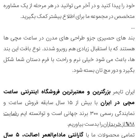
خود را پیدا کنید و در آخر می توانید در هر مرحله از یک مشاوره
بکار
متخصص در مجموعه ما برای اطلاع بیشتر کمک بگیرید.
رفته
...
در
بند های حصیری جزو طراحی های مدرن در ساعت مچی ها
هستند که با استقبال زیادی هم روبرو شدند. نوع بافت این بند
ساعت
ها، باعث می شود خیلی نرم و راحت با فرم دستان شما شکل
جنس
بگیرد و دور مچ تان بسته شود.
بکاررفته
ایران تایمر
بزرگترین و معتبرترین فروشگاه اینترنتی
ساعت
اصالت
مچی
در ایران
با بیش از ۱۵ سال سابقه فروش ساعت و
کشور
نمایندگی رسمی ۳۰۰ برند جهانی است و توانسته ایم
رضایت
برند
۹۸% از خریداران
را بدست بیاوریم.
تمامی محصولات ما با
گارانتی مادام‌العمر اصالت، ۵ سال
تقویم