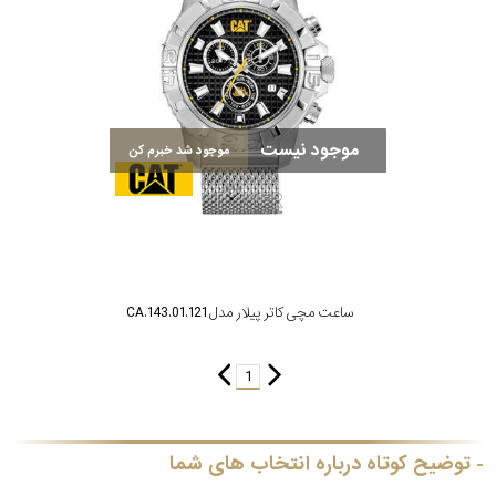
رده
متی
محدوده
تیسوت
عرض
موجود نیست
موجود شد خبرم کن
مازراتی
قاب
نمایش
طرح
بیشتر...
بند
مش
ساعت مچی کاتر پیلار مدل CA.143.01.121
نمایش
حصیری
بیشتر...
1
طرح
صفحه
توضیح کوتاه درباره انتخاب های شما