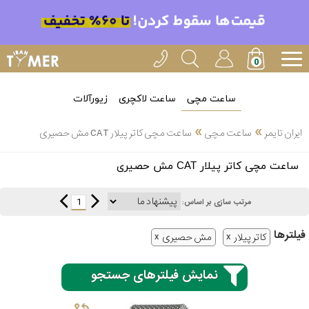
ساعت مچی
ساعت لاکچری
زیورآلات
»
»
ایران تایمر
ساعت مچی
ساعت مچی کاتر پیلار CAT مش حصیری
انتخاب
ساعت مچی کاتر پیلار CAT مش حصیری
بین 3
ارسال
عدد
1
مرتب سازی بر اساس:
سریع
برند
فیلتر‌ها
کاتر پیلار
مش حصیری
3
کاسیو
ساعته
نمایش فیلترهای جستجو
سیکو