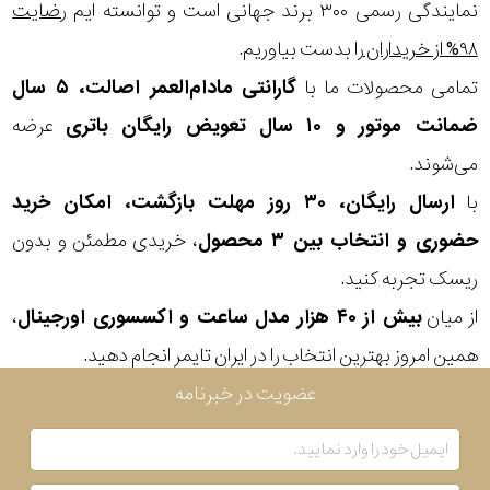
در
نمایندگی رسمی ۳۰۰ برند جهانی است و توانسته ایم
رضایت
۹۸% از خریداران
را بدست بیاوریم.
برابر
تمامی محصولات ما با
گارانتی مادام‌العمر اصالت، ۵ سال
آب
ضمانت موتور و ۱۰ سال تعویض رایگان باتری
عرضه
شکل
می‌شوند.
قاب
با
ارسال رایگان، ۳۰ روز مهلت بازگشت، امکان خرید
حضوری و انتخاب بین ۳ محصول
، خریدی مطمئن و بدون
ویژگی
ریسک تجربه کنید.
نور پس
از میان
بیش از ۴۰ هزار مدل ساعت و اکسسوری اورجینال
،
نمایش
زمینه با
همین امروز بهترین انتخاب را در ایران تایمر انجام دهید.
بیشتر...
عضویت در خبرنامه
چرخش
نوع
دست
موتور