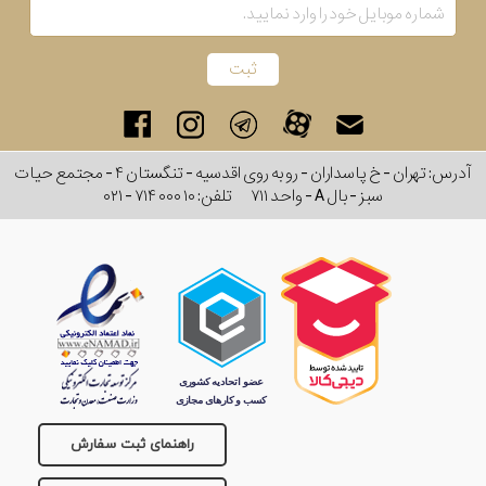
رنگ
بکار
رفته
در
آدرس: تهران - خ پاسداران - رو به روی اقدسیه - تنگستان ۴ - مجتمع حیات
سبز - بال A - واحد ۷۱۱
تلفن:
۰۲۱ - ۷۱۴ ۰۰۰ ۱۰
ساعت
جنس
بکاررفته
اصالت
کشور
راهنمای ثبت سفارش
برند