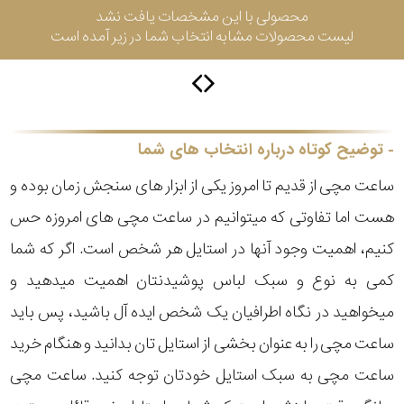
محصولی با این مشخصات یافت نشد
لیست محصولات مشابه انتخاب شما در زیر آمده است
سیتیزن
اورینت
توضیح کوتاه درباره انتخاب های شما
ساعت مچی از قدیم تا امروز یکی از ابزار های سنجش زمان بوده و
کاتر
هست اما تفاوتی که میتوانیم در ساعت مچی های امروزه حس
پیلار
کنیم، اهمیت وجود آنها در استایل هر شخص است. اگر که شما
جگوار
کمی به نوع و سبک لباس پوشیدنتان اهمیت میدهید و
میخواهید در نگاه اطرافیان یک شخص ایده آل باشید، پس باید
جنسیت
لیکوپر
ساعت مچی را به عنوان بخشی از استایل تان بدانید و هنگام خرید
استایل
ساعت مچی به سبک استایل خودتان توجه کنید. ساعت مچی
آدیداس