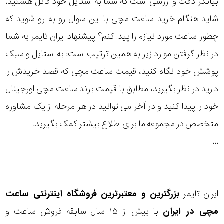
بیانگر دقت و ارزشی است که شما به استایل خود قائل هستید.
رده
شاید هنگام خرید ساعت مچی با این سوال رو به رو شوید که
چطور ساعت مورد نیازم را پیدا کنم؟ پیشنهاد ایران تایمر به شما
متی
محدوده
تیسوت
در نظر گرفتن موارد زیر به همین ترتیب است: به استایل و سبک
عرض
پوشش خود نگاه کنید، قیمت ساعت مچی که قصد خریدش را
مازراتی
قاب
دارید در نظر بگیرید، مطابق با قیمت برند ساعت مچی اورجینال
خود را پیدا کنید و در آخر می توانید در هر مرحله از یک مشاوره
نمایش
طرح
بیشتر...
متخصص در مجموعه ما برای اطلاع بیشتر کمک بگیرید.
بند
...
طرح
صفحه
ایران تایمر
بزرگترین و معتبرترین فروشگاه اینترنتی
ساعت
مقاوم
مچی
در ایران
با بیش از ۱۵ سال سابقه فروش ساعت و