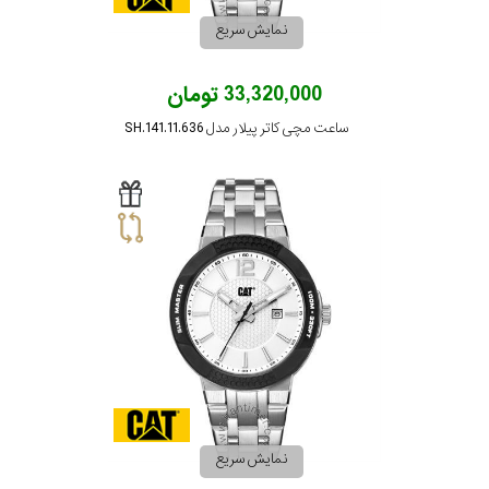
نمایش سریع
جنس
33,320,000 تومان
بند
ساعت مچی کاتر پیلار مدل SH.141.11.636
نمایش سریع