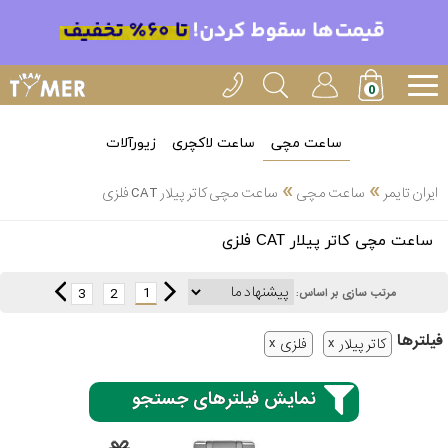
ساعت مچی
ساعت لاکچری
زیورآلات
»
»
ایران تایمر
ساعت مچی
ساعت مچی کاتر پیلار CAT فلزی
انتخاب
ساعت مچی کاتر پیلار CAT فلزی
بین 3
ارسال
عدد
1
3
2
مرتب سازی بر اساس:
سریع
برند
فیلتر‌ها
کاتر پیلار
فلزی
3
کاسیو
ساعته
نمایش فیلترهای جستجو
سیکو