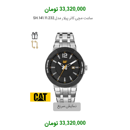
33,320,000 تومان
ساعت مچی کاتر پیلار مدل SH.141.11.232
نمایش سریع
33,320,000 تومان