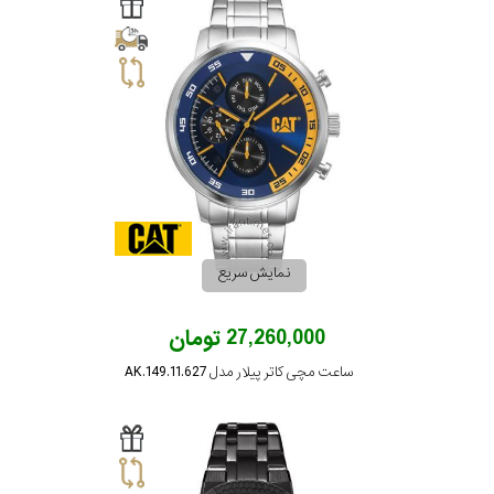
سیتیزن
اورینت
کاتر
پیلار
نمایش سریع
جگوار
27,260,000 تومان
ساعت مچی کاتر پیلار مدل AK.149.11.627
جنسیت
لیکوپر
استایل
آدیداس