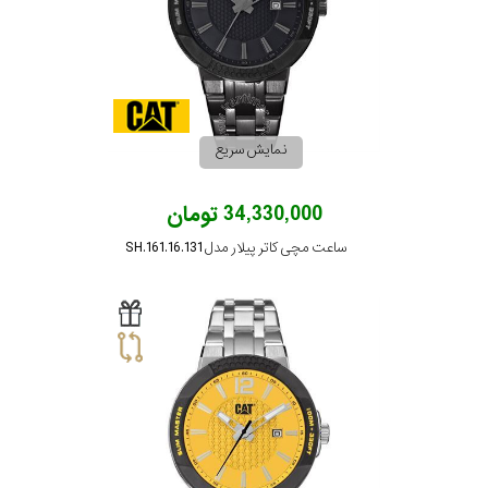
مقاوم
در
برابر
آب
نمایش سریع
شکل
34,330,000 تومان
ساعت مچی کاتر پیلار مدل SH.161.16.131
قاب
ویژگی
نوع
موتور
رنگ