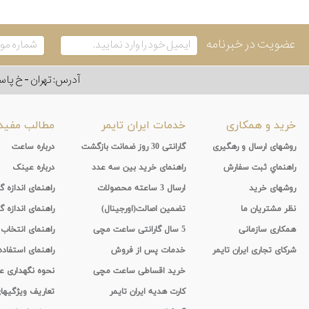
عضویت در خبرنامه
آدرس: تهران - خ پاسداران - رو به ر
خرید و همکاری
خدمات ایران تایمر
مطالب مفید
روشهای ارسال و رهگیری
گارانتی 30 روز ضمانت بازگشت
درباره ساعت
راهنماي ثبت سفارش
راهنمای خرید بین سه عدد
درباره عینک
روشهای خرید
ارسال 3 ساعته محصولات
راهنمای اندازه
نظر مشتریان ما
تضمین اصالت(اورجینال)
راهنمای اندازه گ
همکاری سازمانی
5 سال گارانتی ساعت مچی
راهنمای انتخاب
شرکای تجاری ایران تایمر
خدمات پس از فروش
راهنمای استفاد
خرید اقساطی ساعت مچی
نحوه نگهداری 
کارت هدیه ایران تایمر
تعاریف ویژگیه