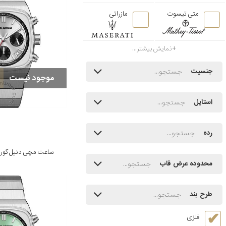
متی تیسوت
مازراتی
نمایش بیشتر...
جنسیت
موجود نیست
استایل
رده
ساعت مچی دنیل گورمن مدل 
محدوده عرض قاب
طرح بند
فلزی