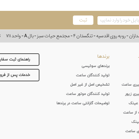
وی اقدسیه - تنگستان ۴ - مجتمع حیات سبز - بال A - واحد ۷۱۱
ت
برندها
راهنمای ثبت سفا
برندهای سوئیسی
خدمات پس از فر
تولید کنندگان ساعت
 گیری ساعت
تشخیص اصل از غیر اصل
یری زیور
تولید کنندگان موتور ساعت
 عینک
توضیحات گارانتی ساعت در برندها
ه از ساعت
عینک
ای ساعت