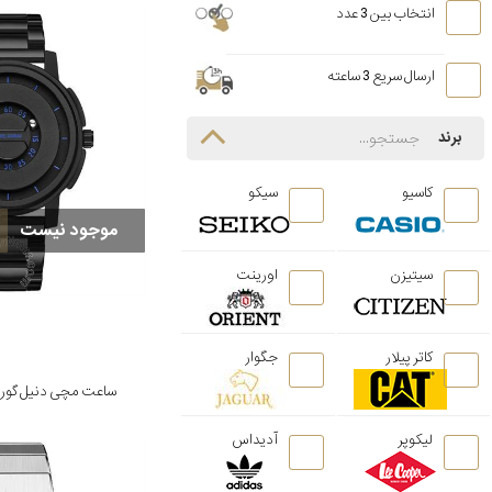
انتخاب بین 3 عدد
ارسال سریع 3 ساعته
برند
کاسیو
سیکو
موجود نیست
سیتیزن
اورینت
کاتر پیلار
جگوار
ساعت مچی دنیل گورمن مدل 1
لیکوپر
آدیداس