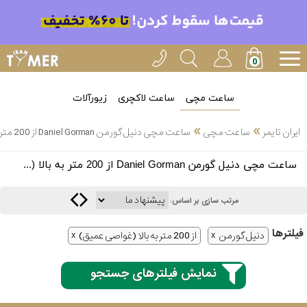
ساعت مچی
ساعت لاکچری
زیورآلات
»
»
ایران تایمر
ساعت مچی
ساعت مچی دنیل گورمن Daniel Gorman از 200 متر به بالا (غواصی عمیق)
انتخاب
ساعت مچی دنیل گورمن Daniel Gorman از 200 متر به بالا (غواصی عمیق)
بین 3
ارسال
عدد
مرتب سازی بر اساس:
سریع
برند
فیلتر‌ها
دنیل گورمن
از 200 متر به بالا (غواصی عمیق)
3
کاسیو
ساعته
نمایش فیلترهای جستجو
سیکو