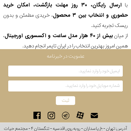
با
ارسال رایگان، ۳۰ روز مهلت بازگشت، امکان خرید
رفته
حضوری و انتخاب بین ۳ محصول
، خریدی مطمئن و بدون
در
ریسک تجربه کنید.
ساعت
از میان
بیش از ۴۰ هزار مدل ساعت و اکسسوری اورجینال
،
همین امروز بهترین انتخاب را در ایران تایمر انجام دهید.
جنس
عضویت در خبرنامه
بکاررفته
اصالت
کشور
برند
تقویم
آدرس: تهران - خ پاسداران - رو به روی اقدسیه - تنگستان ۴ - مجتمع حیات