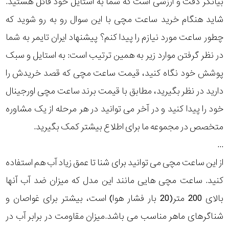
بیانگر دقت و ارزشی است که شما به استایل خود قائل هستید.
رده
شاید هنگام خرید ساعت مچی با این سوال رو به رو شوید که
چطور ساعت مورد نیازم را پیدا کنم؟ پیشنهاد ایران تایمر به شما
متی
محدوده
تیسوت
در نظر گرفتن موارد زیر به همین ترتیب است: به استایل و سبک
عرض
پوشش خود نگاه کنید، قیمت ساعت مچی که قصد خریدش را
دنیل
قاب
گورمن
دارید در نظر بگیرید، مطابق با قیمت برند ساعت مچی اورجینال
خود را پیدا کنید و در آخر می توانید در هر مرحله از یک مشاوره
نمایش
طرح
بیشتر...
متخصص در مجموعه ما برای اطلاع بیشتر کمک بگیرید.
بند
...
از این ساعت مچی می توانید برای شنا تا عمق زیاد آب هم استفاده
طرح
کنید. ساعت مچی هایی مانند این مدل که میزان ضد آب آنها
صفحه
بالای 200 متر(20 بار فشار هوا) است، بیشتر برای غواصان و
مقاوم
شناگرهای ماهر مناسب می باشد.میزان مقاومت در برابر آب در