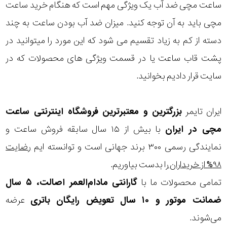
در
ساعت مچی ضد آب یک ویژگی مهم است که هنگام خرید ساعت
از 200
مچی باید به آن توجه کنید. میزان ضد آب بودن ساعت به چند
برابر
نمایش
متر به
بیشتر...
دسته از کم به زیاد تقسیم می شود که این مورد را میتوانید در
آب
بالا
پشت قاب ساعت یا در قسمت ویژگی های محصولات که در
(غواصی
شکل
سایت قرار دادیم بخوانید.
عمیق)
قاب
ایران تایمر
بزرگترین و معتبرترین فروشگاه اینترنتی
ساعت
ویژگی
مچی
در ایران
با بیش از ۱۵ سال سابقه فروش ساعت و
نمایندگی رسمی ۳۰۰ برند جهانی است و توانسته ایم
رضایت
نوع
۹۸% از خریداران
را بدست بیاوریم.
موتور
تمامی محصولات ما با
گارانتی مادام‌العمر اصالت، ۵ سال
ضمانت موتور و ۱۰ سال تعویض رایگان باتری
عرضه
رنگ
می‌شوند.
بکار