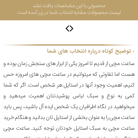
محصولی با این مشخصات یافت نشد
لیست محصولات مشابه انتخاب شما در زیر آمده است
سیتیزن
اورینت
توضیح کوتاه درباره انتخاب های شما
ساعت مچی از قدیم تا امروز یکی از ابزار های سنجش زمان بوده و
کاتر
هست اما تفاوتی که میتوانیم در ساعت مچی های امروزه حس
پیلار
کنیم، اهمیت وجود آنها در استایل هر شخص است. اگر که شما
جگوار
کمی به نوع و سبک لباس پوشیدنتان اهمیت میدهید و
میخواهید در نگاه اطرافیان یک شخص ایده آل باشید، پس باید
جنسیت
لیکوپر
ساعت مچی را به عنوان بخشی از استایل تان بدانید و هنگام خرید
استایل
ساعت مچی به سبک استایل خودتان توجه کنید. ساعت مچی
آدیداس