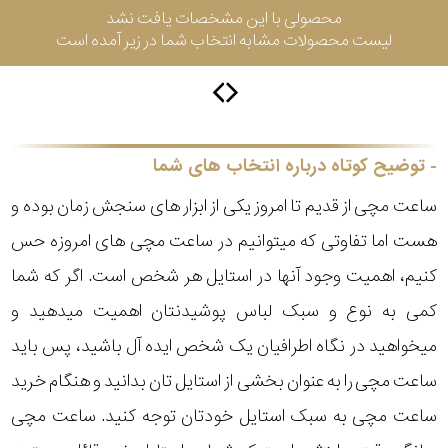
محصولی با این مشخصات یافت نشد
لیست محصولات مشابه انتخاب شما در زیر آمده است
سیتیزن
اورینت
توضیح کوتاه درباره انتخاب های شما
ساعت مچی از قدیم تا امروز یکی از ابزار های سنجش زمان بوده و
کاتر
هست اما تفاوتی که میتوانیم در ساعت مچی های امروزه حس
پیلار
کنیم، اهمیت وجود آنها در استایل هر شخص است. اگر که شما
جگوار
کمی به نوع و سبک لباس پوشیدنتان اهمیت میدهید و
میخواهید در نگاه اطرافیان یک شخص ایده آل باشید، پس باید
جنسیت
لیکوپر
ساعت مچی را به عنوان بخشی از استایل تان بدانید و هنگام خرید
استایل
ساعت مچی به سبک استایل خودتان توجه کنید. ساعت مچی
آدیداس