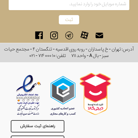
رفته
در
ساعت
آدرس: تهران - خ پاسداران - رو به روی اقدسیه - تنگستان ۴ - مجتمع حیات
جنس
سبز - بال A - واحد ۷۱۱
تلفن:
۰۲۱ - ۷۱۴ ۰۰۰ ۱۰
بکاررفته
اصالت
کشور
برند
تقویم
راهنمای ثبت سفارش