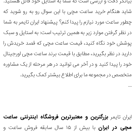
بیانگر دقت و ارزشی است که شما به استایل خود قائل هستید.
رده
شاید هنگام خرید ساعت مچی با این سوال رو به رو شوید که
چطور ساعت مورد نیازم را پیدا کنم؟ پیشنهاد ایران تایمر به شما
متی
محدوده
تیسوت
در نظر گرفتن موارد زیر به همین ترتیب است: به استایل و سبک
عرض
47
پوشش خود نگاه کنید، قیمت ساعت مچی که قصد خریدش را
دنیل
قاب
نمایش
میلیمتر
گورمن
دارید در نظر بگیرید، مطابق با قیمت برند ساعت مچی اورجینال
بیشتر...
به بالا
خود را پیدا کنید و در آخر می توانید در هر مرحله از یک مشاوره
نمایش
طرح
بیشتر...
متخصص در مجموعه ما برای اطلاع بیشتر کمک بگیرید.
بند
...
طرح
صفحه
ایران تایمر
بزرگترین و معتبرترین فروشگاه اینترنتی
ساعت
مچی
در ایران
با بیش از ۱۵ سال سابقه فروش ساعت و
مقاوم