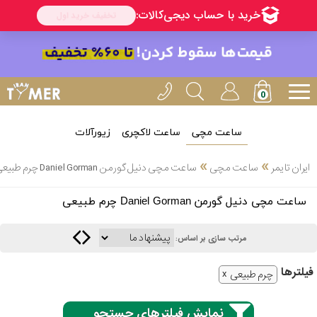
ساعت مچی
ساعت لاکچری
زیورآلات
انتخاب
»
»
ایران تایمر
ساعت مچی
ساعت مچی دنیل گورمن Daniel Gorman چرم طبیعی
بین 3
ارسال
ساعت مچی دنیل گورمن Daniel Gorman چرم طبیعی
عدد
سریع
برند
مرتب سازی بر اساس:
3
کاسیو
فیلتر‌ها
ساعته
چرم طبیعی
نمایش فیلترهای جستجو
سیکو