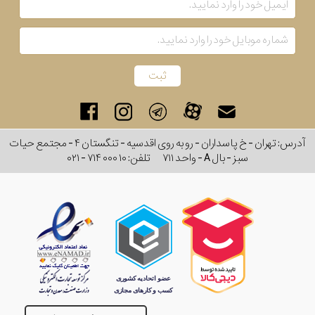
رفته
در
ساعت
جنس
بکاررفته
آدرس: تهران - خ پاسداران - رو به روی اقدسیه - تنگستان ۴ - مجتمع حیات
سبز - بال A - واحد ۷۱۱
تلفن:
۰۲۱ - ۷۱۴ ۰۰۰ ۱۰
اصالت
کشور
برند
تقویم