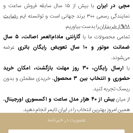
در
مچی
در ایران
با بیش از ۱۵ سال سابقه فروش ساعت و
برابر
نمایندگی رسمی ۳۰۰ برند جهانی است و توانسته ایم
رضایت
آب
۹۸% از خریداران
را بدست بیاوریم.
تمامی محصولات ما با
گارانتی مادام‌العمر اصالت، ۵ سال
شکل
ضمانت موتور و ۱۰ سال تعویض رایگان باتری
عرضه
قاب
می‌شوند.
با
ارسال رایگان، ۳۰ روز مهلت بازگشت، امکان خرید
ویژگی
حضوری و انتخاب بین ۳ محصول
، خریدی مطمئن و بدون
ریسک تجربه کنید.
نوع
از میان
بیش از ۴۰ هزار مدل ساعت و اکسسوری اورجینال
،
موتور
همین امروز بهترین انتخاب را در ایران تایمر انجام دهید.
رنگ
عضویت در خبرنامه
بکار