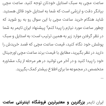
ساعت مچی به سبک استایل خودتان توجه کنید. ساعت مچی
رده
بیانگر دقت و ارزشی است که شما به استایل خود قائل هستید.
متی
شاید هنگام خرید ساعت مچی با این سوال رو به رو شوید که
محدوده
تیسوت
چطور ساعت مورد نیازم را پیدا کنم؟ پیشنهاد ایران تایمر به شما
عرض
در نظر گرفتن موارد زیر به همین ترتیب است: به استایل و سبک
مازراتی
قاب
پوشش خود نگاه کنید، قیمت ساعت مچی که قصد خریدش را
نمایش
دارید در نظر بگیرید، مطابق با قیمت برند ساعت مچی اورجینال
طرح
بیشتر...
خود را پیدا کنید و در آخر می توانید در هر مرحله از یک مشاوره
بند
متخصص در مجموعه ما برای اطلاع بیشتر کمک بگیرید.
طرح
...
صفحه
مقاوم
ایران تایمر
بزرگترین و معتبرترین فروشگاه اینترنتی
ساعت