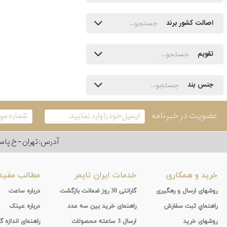
اصالت کشور برند
تقویم
جنس بند
عضویت در خبرنامه
آدرس: تهران - خ پاسداران - رو به ر
خرید و همکاری
خدمات ایران تایمر
مطالب مفید
روشهای ارسال و رهگیری
گارانتی 30 روز ضمانت بازگشت
درباره ساعت
راهنماي ثبت سفارش
راهنمای خرید بین سه عدد
درباره عینک
روشهای خرید
ارسال 3 ساعته محصولات
راهنمای اندازه