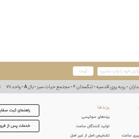
وی اقدسیه - تنگستان ۴ - مجتمع حیات سبز - بال A - واحد ۷۱۱
ت
برندها
راهنمای ثبت سفا
برندهای سوئیسی
خدمات پس از فر
تولید کنندگان ساعت
 گیری ساعت
تشخیص اصل از غیر اصل