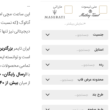
...
متی تیسوت
مازراتی
این ساعت مچی امک
آنالوگ (که نسبت ب
نمایش بیشتر...
دیجیتالی نیز تنها کافیست از 
جنسیت
ایران تایمر
بزرگتری
استایل
است و توانسته ایم
تمامی محصولات ما
رده
با
ارسال رایگان، ۳۰ روز مهلت بازگشت، امکان خرید حضوری و انتخاب بین ۳ محصول
محدوده عرض قاب
از میان
بیش از ۴۰ هزار مدل ساعت و اکسسوری اورجینال
طرح بند
طرح صفحه