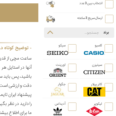
انتخاب بین 3 عدد
ارسال سریع 3 ساعته
برند
کاسیو
سیکو
توضیح کوتاه در
ساعت مچی از قدیم
سیتیزن
اورینت
آنها در استایل ه
باشید، پس باید سا
کاتر پیلار
جگوار
دقت و ارزشی است ک
پیشنهاد ایران تای
را دارید در نظر ب
لیکوپر
آدیداس
ما برای اطلاع بیش