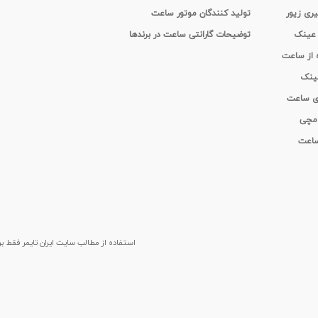
یری زیور
تولید کنندگان موتور ساعت
 عینک
توضیحات گارانتی ساعت در برندها
ه از ساعت
عینک
ای ساعت
 مچی
 ساعت
استفاده از مطالب سايت ایران تایمر فقط برای م