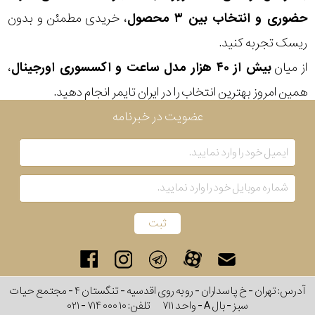
حضوری و انتخاب بین ۳ محصول
، خریدی مطمئن و بدون
رنگ
ریسک تجربه کنید.
بکار
از میان
بیش از ۴۰ هزار مدل ساعت و اکسسوری اورجینال
،
رفته
همین امروز بهترین انتخاب را در ایران تایمر انجام دهید.
در
عضویت در خبرنامه
ساعت
جنس
بکاررفته
اصالت
کشور
آدرس: تهران - خ پاسداران - رو به روی اقدسیه - تنگستان ۴ - مجتمع حیات
برند
سبز - بال A - واحد ۷۱۱
تلفن:
۰۲۱ - ۷۱۴ ۰۰۰ ۱۰