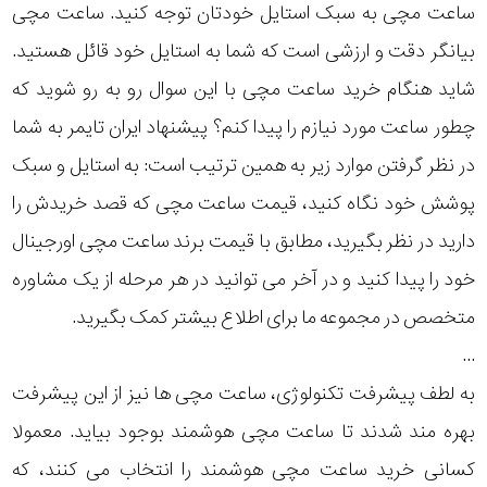
ساعت مچی به سبک استایل خودتان توجه کنید. ساعت مچی
رده
بیانگر دقت و ارزشی است که شما به استایل خود قائل هستید.
هوشمند
متی
شاید هنگام خرید ساعت مچی با این سوال رو به رو شوید که
تیسوت
نمایش
چطور ساعت مورد نیازم را پیدا کنم؟ پیشنهاد ایران تایمر به شما
بیشتر...
در نظر گرفتن موارد زیر به همین ترتیب است: به استایل و سبک
مازراتی
محدوده
پوشش خود نگاه کنید، قیمت ساعت مچی که قصد خریدش را
عرض
نمایش
دارید در نظر بگیرید، مطابق با قیمت برند ساعت مچی اورجینال
بیشتر...
قاب
خود را پیدا کنید و در آخر می توانید در هر مرحله از یک مشاوره
متخصص در مجموعه ما برای اطلاع بیشتر کمک بگیرید.
طرح
...
بند
به لطف پیشرفت تکنولوژی، ساعت مچی ها نیز از این پیشرفت
بهره مند شدند تا ساعت مچی هوشمند بوجود بیاید. معمولا
طرح
کسانی خرید ساعت مچی هوشمند را انتخاب می کنند، که
صفحه