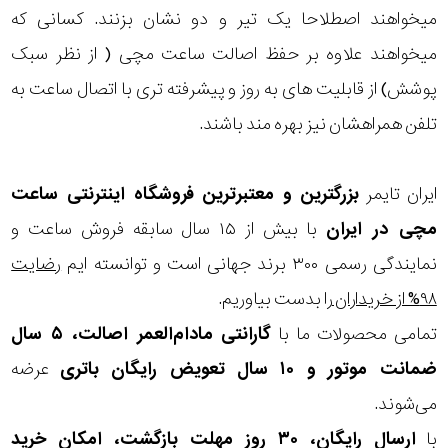
میخواهند اصطلاحا یک تیر و دو نشان بزنند. کسانی که
مقاوم
میخواهند علاوه بر حفظ اصالت ساعت مچی ( از نظر سبک
پوشش) از قابلیت های به روز و پیشرفته تری با اتصال ساعت به
در
تلفن همراهشان نیز بهره مند باشند.
برابر
آب
ایران تایمر
بزرگترین و معتبرترین فروشگاه اینترنتی
ساعت
شکل
مچی
در ایران
با بیش از ۱۵ سال سابقه فروش ساعت و
نمایندگی رسمی ۳۰۰ برند جهانی است و توانسته ایم
رضایت
قاب
۹۸% از خریداران
را بدست بیاوریم.
ویژگی
تمامی محصولات ما با
گارانتی مادام‌العمر اصالت، ۵ سال
ضمانت موتور و ۱۰ سال تعویض رایگان باتری
عرضه
نوع
می‌شوند.
موتور
با
ارسال رایگان، ۳۰ روز مهلت بازگشت، امکان خرید