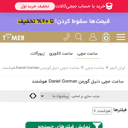
ساعت مچی
ساعت لاکچری
زیورآلات
انتخاب
»
»
ایران تایمر
ساعت مچی
ساعت مچی دنیل گورمن Daniel Gorman هوشمند
بین 3
ارسال
ساعت مچی دنیل گورمن Daniel Gorman هوشمند
عدد
سریع
برند
مرتب سازی بر اساس:
3
کاسیو
فیلتر‌ها
ساعته
هوشمند
نمایش فیلترهای جستجو
سیکو