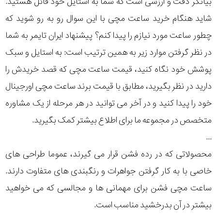
بیانگر دقت و ارزشی است که شما به استایل خود قائل هستید.
فشن
شاید هنگام خرید ساعت مچی با این سوال رو به رو شوید که
رده
چطور ساعت مورد نیازم را پیدا کنم؟ پیشنهاد ایران تایمر به شما
متی
تیسوت
در نظر گرفتن موارد زیر به همین ترتیب است: به استایل و سبک
محدوده
پوشش خود نگاه کنید، قیمت ساعت مچی که قصد خریدش را
مازراتی
عرض
دارید در نظر بگیرید، مطابق با قیمت برند ساعت مچی اورجینال
قاب
خود را پیدا کنید و در آخر می توانید در هر مرحله از یک مشاوره
نمایش
بیشتر...
متخصص در مجموعه ما برای اطلاع بیشتر کمک بگیرید.
طرح
...
بند
محصولاتی که در رده فشن قرار می گیرند، عموما طراحی های
خاصی با به کار گرفتن جواهرات و رنگبندی های متفاوت دارند.
طرح
ساعت مچی فشن برای مهمانی ها و مجالسی که می خواهید
صفحه
بیشتر در آن بدرخشید مناسب است.