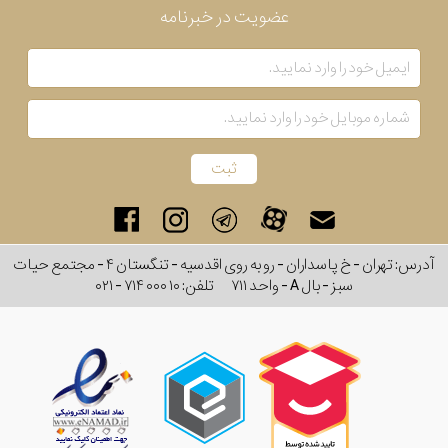
عضویت در خبرنامه
بکار
رفته
در
ساعت
جنس
بکاررفته
آدرس: تهران - خ پاسداران - رو به روی اقدسیه - تنگستان ۴ - مجتمع حیات
سبز - بال A - واحد ۷۱۱
تلفن:
۰۲۱ - ۷۱۴ ۰۰۰ ۱۰
اصالت
کشور
برند
تقویم