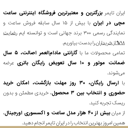
مقاوم
ایران تایمر
بزرگترین و معتبرترین فروشگاه اینترنتی
ساعت
در
مچی
در ایران
با بیش از ۱۵ سال سابقه فروش ساعت و
برابر
نمایندگی رسمی ۳۰۰ برند جهانی است و توانسته ایم
رضایت
آب
۹۸% از خریداران
را بدست بیاوریم.
شکل
تمامی محصولات ما با
گارانتی مادام‌العمر اصالت، ۵ سال
ضمانت موتور و ۱۰ سال تعویض رایگان باتری
عرضه
قاب
می‌شوند.
ویژگی
با
ارسال رایگان، ۳۰ روز مهلت بازگشت، امکان خرید
حضوری و انتخاب بین ۳ محصول
، خریدی مطمئن و بدون
نوع
ریسک تجربه کنید.
موتور
از میان
بیش از ۴۰ هزار مدل ساعت و اکسسوری اورجینال
،
همین امروز بهترین انتخاب را در ایران تایمر انجام دهید.
رنگ