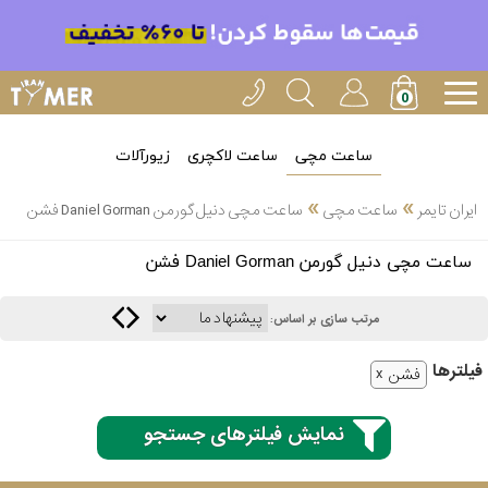
ساعت مچی
ساعت لاکچری
زیورآلات
»
»
ایران تایمر
ساعت مچی
ساعت مچی دنیل گورمن Daniel Gorman فشن
انتخاب
ساعت مچی دنیل گورمن Daniel Gorman فشن
بین 3
ارسال
عدد
مرتب سازی بر اساس:
سریع
برند
فیلتر‌ها
فشن
3
کاسیو
ساعته
نمایش فیلترهای جستجو
سیکو