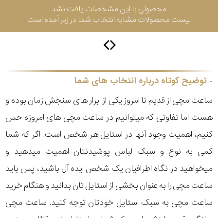
محصولی با این مشخصات یافت نشد
لیست محصولات مشابه انتخاب شما در زیر آمده است
سیتیزن
اورینت
توضیح کوتاه درباره انتخاب های شما
ساعت مچی از قدیم تا امروز یکی از ابزار های سنجش زمان بوده و
کاتر
هست اما تفاوتی که میتوانیم در ساعت مچی های امروزه حس
پیلار
کنیم، اهمیت وجود آنها در استایل هر شخص است. اگر که شما
جگوار
کمی به نوع و سبک لباس پوشیدنتان اهمیت میدهید و
میخواهید در نگاه اطرافیان یک شخص ایده آل باشید، پس باید
جنسیت
لیکوپر
ساعت مچی را به عنوان بخشی از استایل تان بدانید و هنگام خرید
استایل
ساعت مچی به سبک استایل خودتان توجه کنید. ساعت مچی
آدیداس