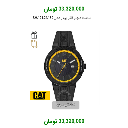
33,320,000 تومان
ساعت مچی کاتر پیلار مدل SH.191.21.139
نمایش سریع
33,320,000 تومان