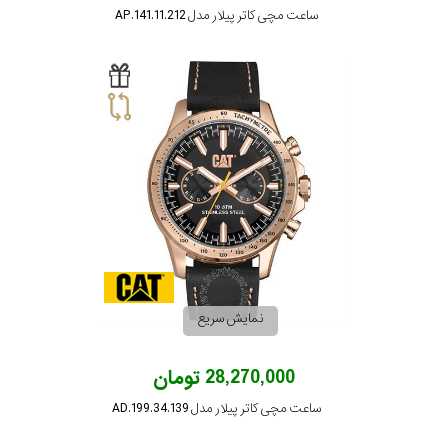
ساعت مچی کاتر پیلار مدل AP.141.11.212
نمایش سریع
28,270,000 تومان
ساعت مچی کاتر پیلار مدل AD.199.34.139