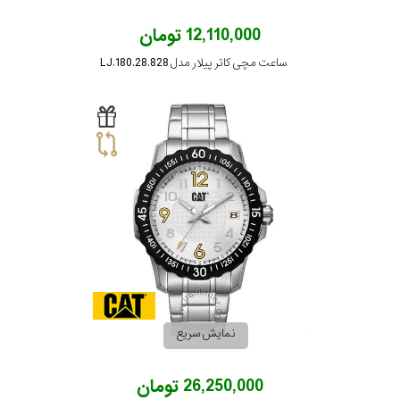
12,110,000 تومان
ساعت مچی کاتر پیلار مدل LJ.180.28.828
نمایش سریع
26,250,000 تومان