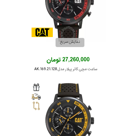
در
برابر
آب
نمایش سریع
شکل
قاب
27,260,000 تومان
ساعت مچی کاتر پیلار مدل AK.169.21.128
ویژگی
نوع
موتور
رنگ
بکار