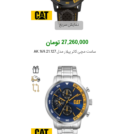
رفته
در
نمایش سریع
ساعت
27,260,000 تومان
جنس
ساعت مچی کاتر پیلار مدل AK.169.21.127
بکاررفته
اصالت
کشور
برند
تقویم