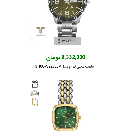
در
برابر
آب
نمایش سریع
شکل
قاب
9,332,000 تومان
ساعت مچی تلارو مدل T3110G-S2282LV
ویژگی
نوع
موتور
رنگ
بکار