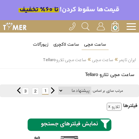
ساعت مچی
ساعت لاکچری
زیورآلات
»
»
ایران تایمر
ساعت مچی
ساعت مچی تلارو Tellaro
انتخاب
ساعت مچی تلارو Tellaro
بین 3
ارسال
عدد
1
3
2
مرتب سازی بر اساس:
سریع
برند
فیلتر‌ها
تلارو
3
کاسیو
ساعته
نمایش فیلترهای جستجو
سیکو