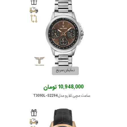
سیتیزن
اورینت
کاتر
پیلار
نمایش سریع
جگوار
10,948,000 تومان
ساعت مچی تلارو مدل T3090L-S2294
جنسیت
لیکوپر
استایل
آدیداس