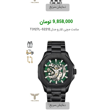
جنس
نمایش سریع
بند
9,858,000 تومان
ساعت مچی تلارو مدل T3127L-S2212
نمایش سریع