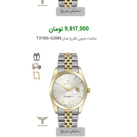
نمایش سریع
9,817,000 تومان
ساعت مچی تلارو مدل T3115G-S2585
نمایش سریع