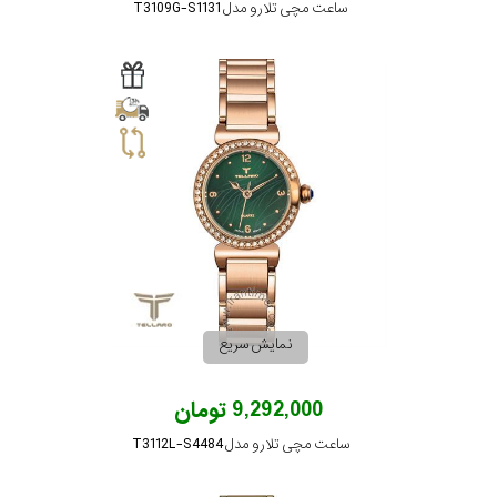
ساعت مچی تلارو مدل T3109G-S1131
نمایش سریع
9,292,000 تومان
ساعت مچی تلارو مدل T3112L-S4484