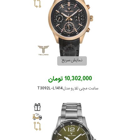
رده
متی
محدوده
تیسوت
عرض
تلارو
قاب
نمایش سریع
نمایش
طرح
بیشتر...
10,302,000 تومان
بند
ساعت مچی تلارو مدل T3092L-L1414
طرح
صفحه
مقاوم