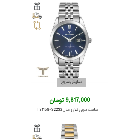
نمایش سریع
9,817,000 تومان
ساعت مچی تلارو مدل T3115G-S2232