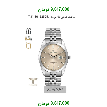
9,817,000 تومان
ساعت مچی تلارو مدل T3115G-S2525
نمایش سریع
9,817,000 تومان