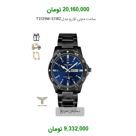
20,160,000 تومان
ساعت مچی تلارو مدل T3129M-S1182
نمایش سریع
9,332,000 تومان