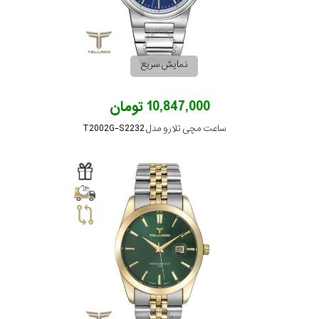
نمایش سریع
10,847,000 تومان
ساعت مچی تلارو مدل T2002G-S2232