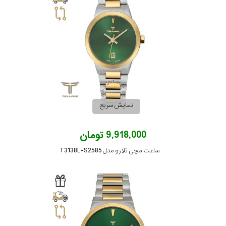
نمایش سریع
9,918,000 تومان
ساعت مچی تلارو مدل T3138L-S2585