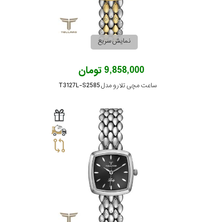
رفته
در
نمایش سریع
ساعت
9,858,000 تومان
جنس
ساعت مچی تلارو مدل T3127L-S2585
بکاررفته
اصالت
کشور
برند
تقویم