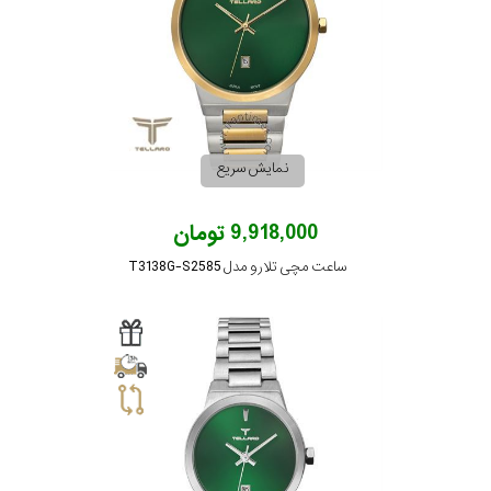
نمایش سریع
9,918,000 تومان
ساعت مچی تلارو مدل T3138G-S2585