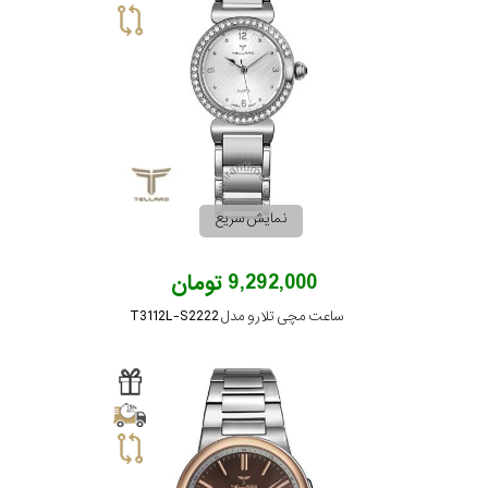
نمایش سریع
9,292,000 تومان
ساعت مچی تلارو مدل T3112L-S2222