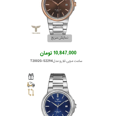
نمایش سریع
10,847,000 تومان
ساعت مچی تلارو مدل T2002G-S2294