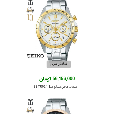
نمایش سریع
56,156,000 تومان
ساعت مچی سیکو مدل SBTR024