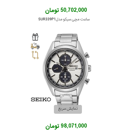
50,702,000 تومان
ساعت مچی سیکو مدل SUR339P1
نمایش سریع
98,071,000 تومان