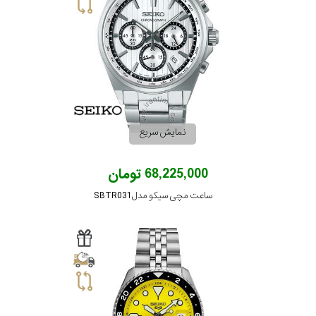
نمایش سریع
68,225,000 تومان
ساعت مچی سیکو مدل SBTR031