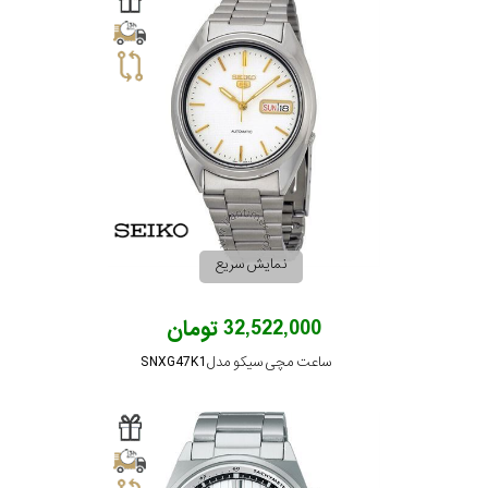
جنس
بند
نمایش سریع
32,522,000 تومان
ساعت مچی سیکو مدل SNXG47K1