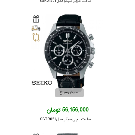
ساعت مچی سیکو مدل SSK015J1
نمایش سریع
56,156,000 تومان
ساعت مچی سیکو مدل SBTR021