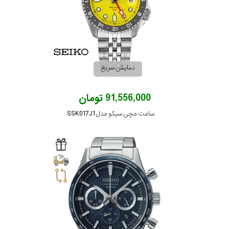
نمایش سریع
91,556,000 تومان
ساعت مچی سیکو مدل SSK017J1