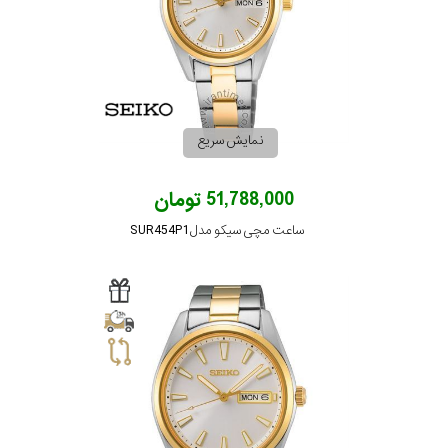
نمایش سریع
51,788,000 تومان
ساعت مچی سیکو مدل SUR454P1