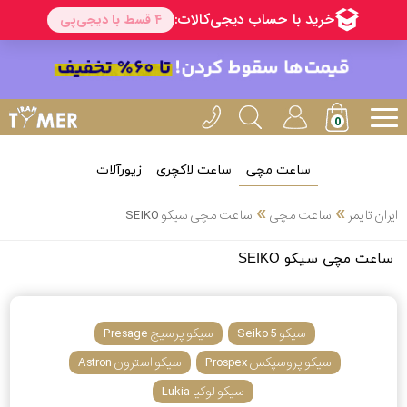
ساعت مچی
ساعت لاکچری
زیورآلات
انتخاب
»
»
ایران تایمر
ساعت مچی
ساعت مچی سیکو SEIKO
بین 3
ارسال
ساعت مچی سیکو SEIKO
عدد
سریع
برند
3
سیکو 5 Seiko
سیکو پرسیج Presage
کاسیو
ساعته
سیکو پروسپکس Prospex
سیکو استرون Astron
سیکو لوکیا Lukia
سیکو