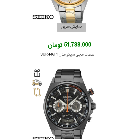
نمایش سریع
51,788,000 تومان
ساعت مچی سیکو مدل SUR446P1