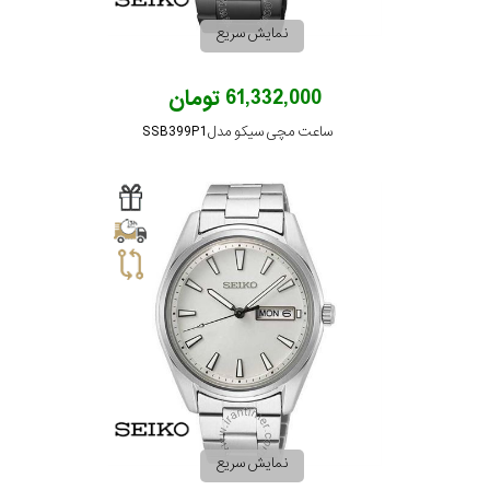
نمایش سریع
61,332,000 تومان
ساعت مچی سیکو مدل SSB399P1
نمایش سریع