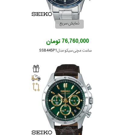
نمایش سریع
76,760,000 تومان
ساعت مچی سیکو مدل SSB445P1