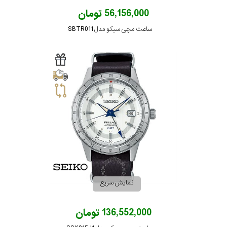
56,156,000 تومان
ساعت مچی سیکو مدل SBTR011
نمایش سریع
136,552,000 تومان