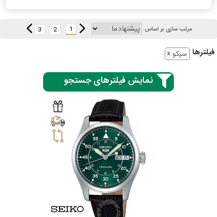
1
3
2
مرتب سازی بر اساس:
سیتیزن
فیلتر‌ها
سیکو
اورینت
نمایش فیلترهای جستجو
کاتر
پیلار
جگوار
جنسیت
لیکوپر
استایل
آدیداس