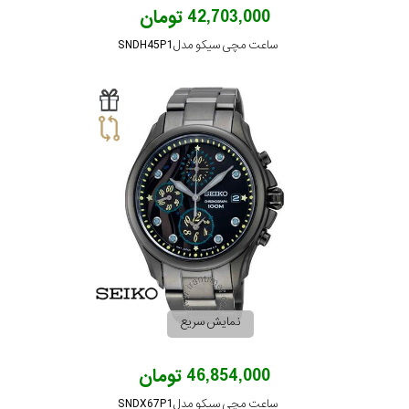
در
42,703,000 تومان
برابر
ساعت مچی سیکو مدل SNDH45P1
آب
شکل
قاب
ویژگی
نوع
موتور
نمایش سریع
رنگ
46,854,000 تومان
بکار
ساعت مچی سیکو مدل SNDX67P1