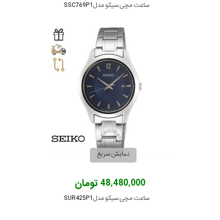
ساعت مچی سیکو مدل SSC769P1
نمایش سریع
48,480,000 تومان
ساعت مچی سیکو مدل SUR425P1