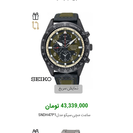
رفته
در
ساعت
جنس
بکاررفته
اصالت
کشور
نمایش سریع
برند
43,339,000 تومان
ساعت مچی سیکو مدل SNDH47P1
تقویم