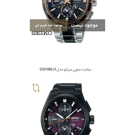
موجود نیست
موجود شد خبرم کن
ساعت مچی سیکو مدل SSH180J1