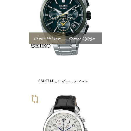
موجود نیست
موجود شد خبرم کن
ساعت مچی سیکو مدل SSH071J1