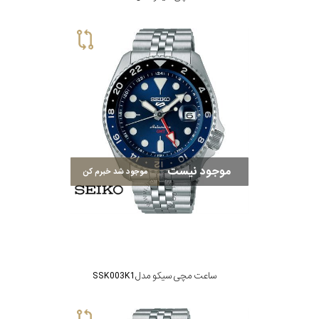
رنگ
بکار
رفته
در
ساعت
موجود نیست
موجود شد خبرم کن
جنس
بکاررفته
اصالت
کشور
ساعت مچی سیکو مدل SSK003K1
برند