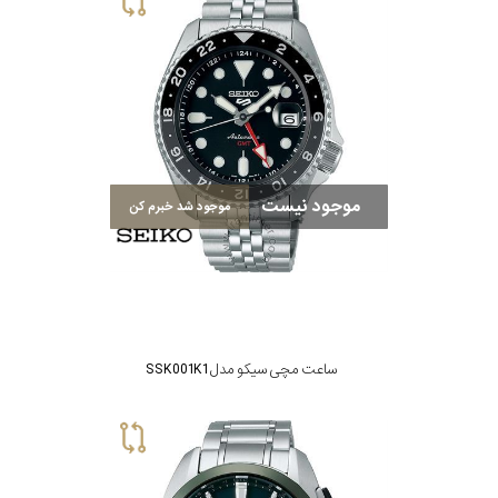
تقویم
جنس
بند
موجود نیست
موجود شد خبرم کن
ساعت مچی سیکو مدل SSK001K1