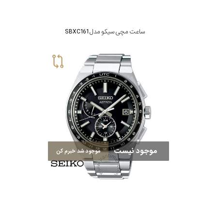
ساعت مچی سیکو مدل SBXC161
موجود نیست
موجود شد خبرم کن