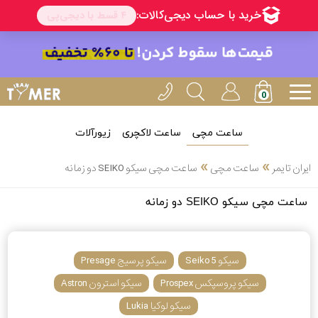
ساعت مچی
ساعت لاکچری
زیورآلات
انتخاب
»
»
ایران تایمر
ساعت مچی
ساعت مچی سیکو SEIKO دو زمانه
بین 3
ارسال
ساعت مچی سیکو SEIKO دو زمانه
عدد
سریع
برند
3
سیکو 5 Seiko
سیکو پرسیج Presage
کاسیو
ساعته
سیکو پروسپکس Prospex
سیکو استرون Astron
سیکو لوکیا Lukia
سیکو