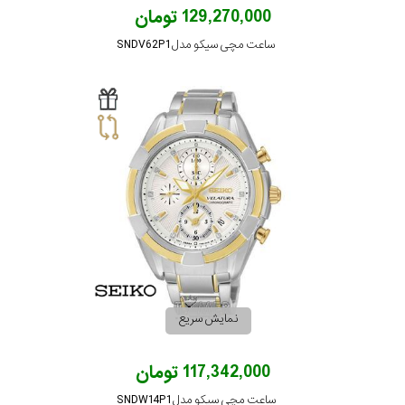
در
129,270,000 تومان
برابر
ساعت مچی سیکو مدل SNDV62P1
آب
شکل
قاب
ویژگی
دو
نمایش
زمانه
بیشتر...
نمایش سریع
نوع
117,342,000 تومان
موتور
ساعت مچی سیکو مدل SNDW14P1