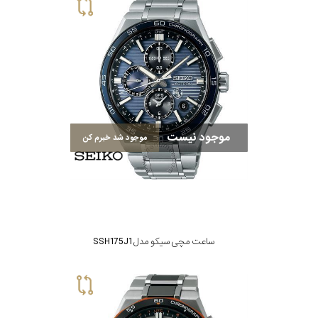
موجود نیست
موجود شد خبرم کن
ساعت مچی سیکو مدل SSH175J1