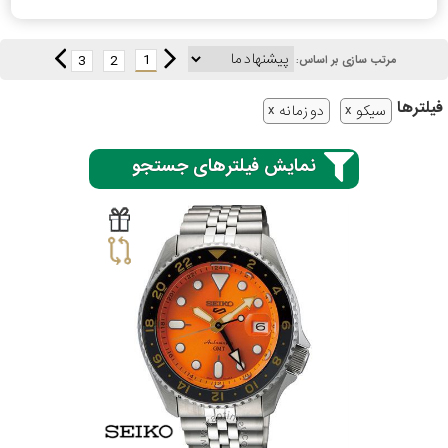
1
3
2
مرتب سازی بر اساس:
سیتیزن
فیلتر‌ها
سیکو
دو زمانه
اورینت
نمایش فیلترهای جستجو
کاتر
پیلار
جگوار
جنسیت
لیکوپر
استایل
آدیداس