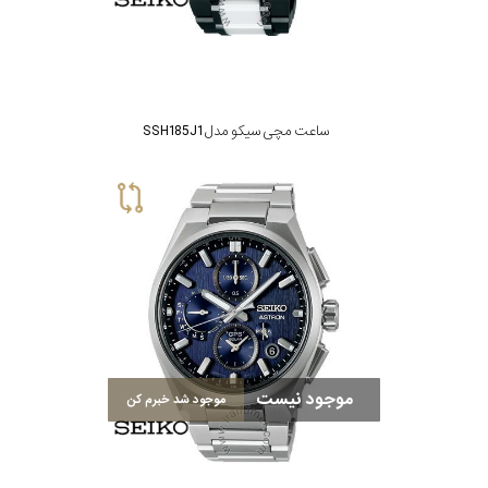
ساعت مچی سیکو مدل SSH185J1
موجود نیست
موجود شد خبرم کن