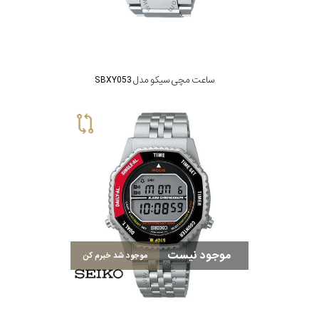
ساعت مچی سیکو مدل SBXY053
موجود نیست
موجود شد خبرم کن