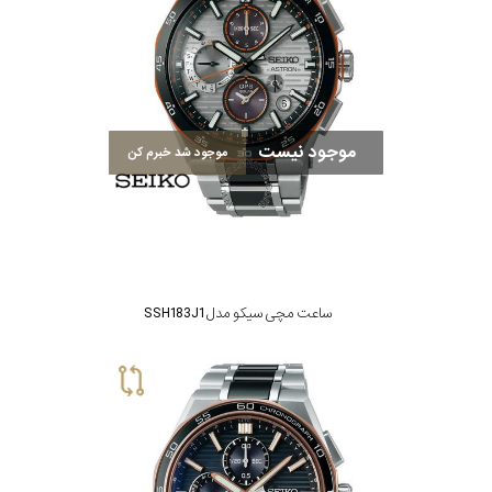
موجود نیست
موجود شد خبرم کن
ساعت مچی سیکو مدل SSH183J1