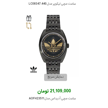
ساعت مچی لیکوپر مدل LC08347.440
نمایش سریع
21,109,000 تومان
ساعت مچی آدیداس مدل AOFH23511