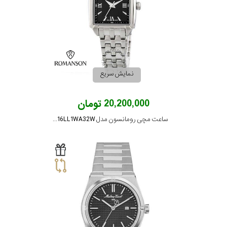
نمایش سریع
20,200,000 تومان
ساعت مچی رومانسون مدل TM9216LL1WA32W