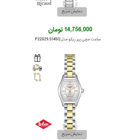
نمایش سریع
14,756,000 تومان
ساعت مچی پیر ریکو مدل P22029.5145Q
نمایش سریع