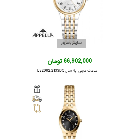
صفحه
مقاوم
در
نمایش سریع
برابر
66,902,000 تومان
آب
ساعت مچی اپلا مدل L32002.2133DQ
شکل
قاب
ویژگی
نوع