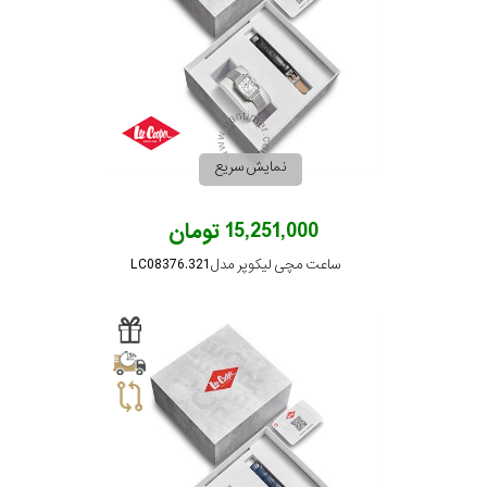
نمایش سریع
15,251,000 تومان
ساعت مچی لیکوپر مدل LC08376.321