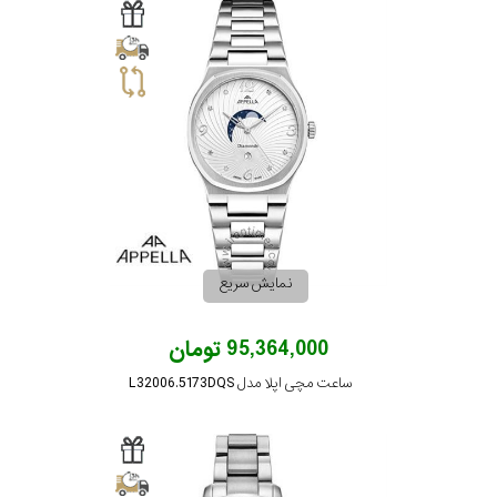
نمایش سریع
95,364,000 تومان
ساعت مچی اپلا مدل L32006.5173DQS