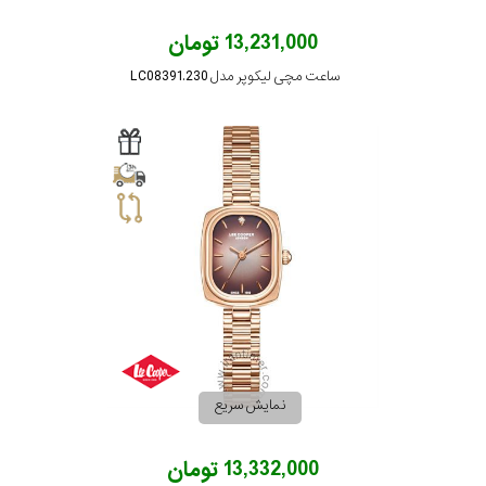
13,231,000 تومان
ساعت مچی لیکوپر مدل LC08391.230
نمایش سریع
13,332,000 تومان