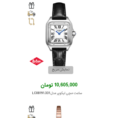
نمایش سریع
10,605,000 تومان
ساعت مچی لیکوپر مدل LC08191.331