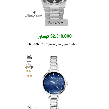
نمایش سریع
52,318,000 تومان
ساعت مچی متی تیسوت مدل D117AN