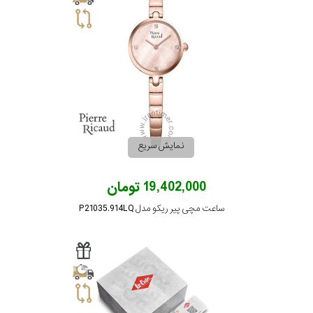
نمایش سریع
19,402,000 تومان
ساعت مچی پیر ریکو مدل P21035.914LQ