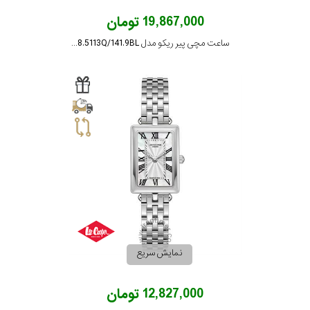
19,867,000 تومان
ساعت مچی پیر ریکو مدل P21018.5113Q/141.9BL
نمایش سریع
12,827,000 تومان