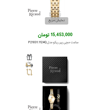
موتور
رنگ
نمایش سریع
بکار
15,453,000 تومان
رفته
ساعت مچی پیر ریکو مدل P21031.1124Q
در
ساعت
جنس
بکاررفته
اصالت
کشور