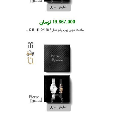
برند
نمایش سریع
تقویم
19,867,000 تومان
ساعت مچی پیر ریکو مدل P21018.1111Q/148.F
جنس
بند
نمایش سریع