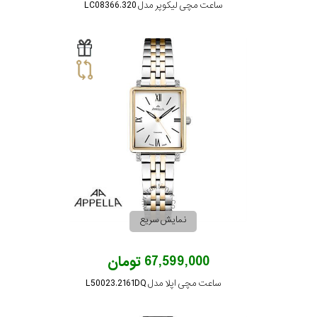
ساعت مچی لیکوپر مدل LC08366.320
نمایش سریع
67,599,000 تومان
ساعت مچی اپلا مدل L50023.2161DQ