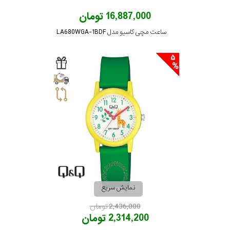
16,887,000 تومان
ساعت مچی کاسیو مدل LA680WGA-1BDF
5
نمایش سریع
2,436,000 تومان
2,314,200 تومان