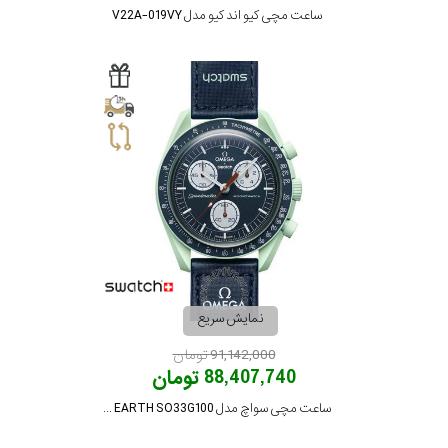
ساعت مچی کیو اند کیو مدل V22A-019VY
نمایش سریع
91,142,000 تومان
88,407,740 تومان
ساعت مچی سواچ مدل MISSION ON EARTH SO33G100