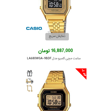
نمایش سریع
16,887,000 تومان
ساعت مچی کاسیو مدل LA680WGA-9BDF
10