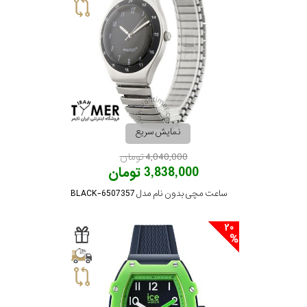
بیشتر...
استایل
متی
تیسوت
رده
مازراتی
محدوده
نمایش سریع
عرض
نمایش
4,040,000 تومان
بیشتر...
3,838,000 تومان
قاب
ساعت مچی بدون نام مدل 6507357-BLACK
طرح
20
بند
طرح
صفحه