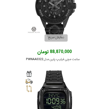
نمایش سریع
88,870,000 تومان
ساعت مچی فیلیپ پلین مدل PWNAA0322