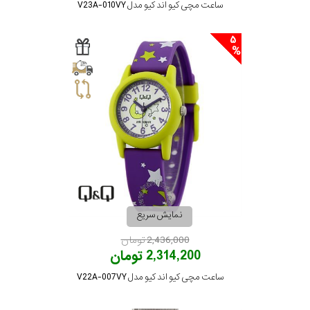
ساعت مچی کیو اند کیو مدل V23A-010VY
5
نمایش سریع
2,436,000 تومان
2,314,200 تومان
ساعت مچی کیو اند کیو مدل V22A-007VY