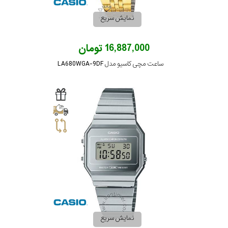
نمایش سریع
16,887,000 تومان
ساعت مچی کاسیو مدل LA680WGA-9DF
نمایش سریع