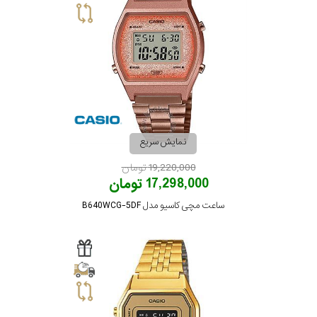
نمایش سریع
19,220,000 تومان
17,298,000 تومان
ساعت مچی کاسیو مدل B640WCG-5DF