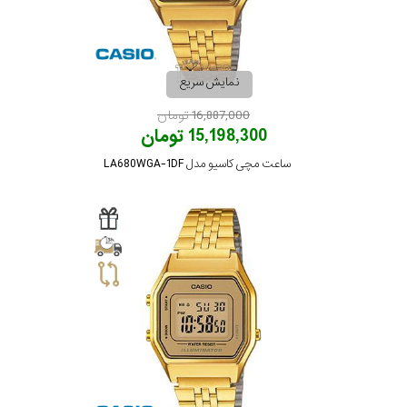
نمایش سریع
16,887,000 تومان
15,198,300 تومان
ساعت مچی کاسیو مدل LA680WGA-1DF