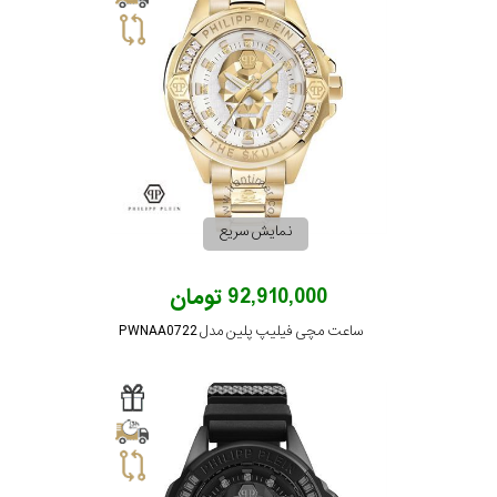
نمایش سریع
92,910,000 تومان
ساعت مچی فیلیپ پلین مدل PWNAA0722