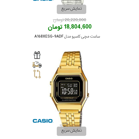
نمایش سریع
تقویم
20,220,000 تومان
18,804,600 تومان
جنس
ساعت مچی کاسیو مدل A168XESG-9ADF
بند
نمایش سریع