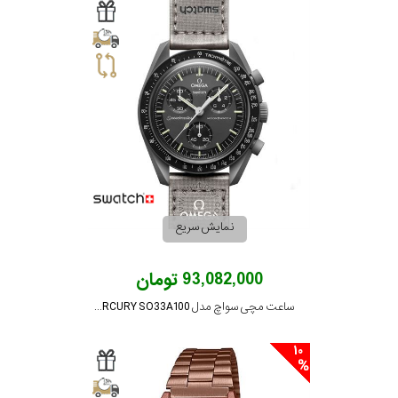
نمایش سریع
93,082,000 تومان
ساعت مچی سواچ مدل MISSION TO MERCURY SO33A100
10