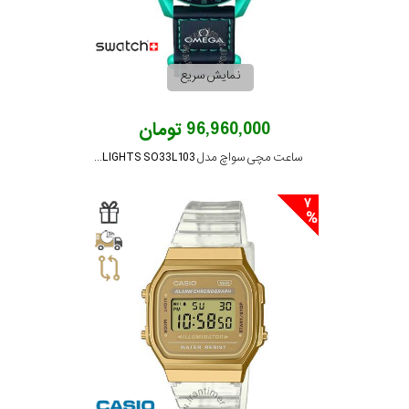
رنگ
بکار
نمایش سریع
رفته
96,960,000 تومان
در
ساعت مچی سواچ مدل MISSION ON EARTH - POLAR LIGHTS SO33L103
ساعت
7
جنس
بکاررفته
اصالت
کشور
برند