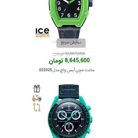
مقاوم
در
برابر
نمایش سریع
آب
10,807,000 تومان
8,645,600 تومان
شکل
ساعت مچی آیس واچ مدل 023325
قاب
ویژگی
نوع
موتور