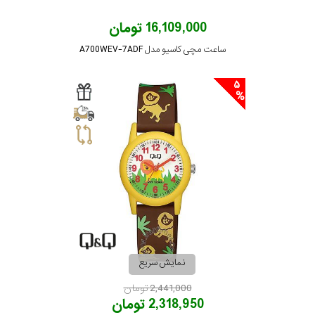
16,109,000 تومان
ساعت مچی کاسیو مدل A700WEV-7ADF
5
نمایش سریع
2,441,000 تومان
2,318,950 تومان