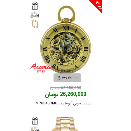
60
نمایش سریع
65,650,000 تومان
26,260,000 تومان
ساعت مچی آروما مدل MPK54GRMG