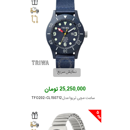
سیتیزن
اورینت
کاتر
پیلار
نمایش سریع
جگوار
25,250,000 تومان
ساعت مچی تریوا مدل TFO202-CL150712
جنسیت
لیکوپر
5
مشترک
نمایش
آدیداس