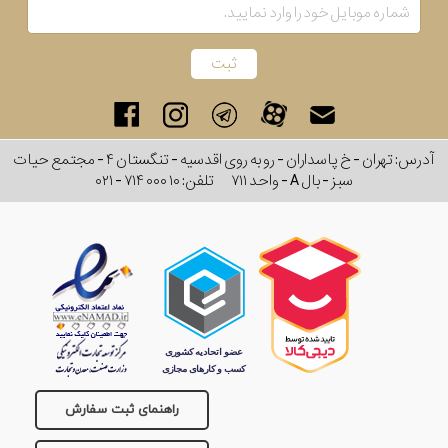
رنگ
بکار
رفته
در
آدرس: تهران - خ پاسداران - رو به روی اقدسیه - تنگستان ۴ - مجتمع حیات
سبز - بال A - واحد ۷۱۱
تلفن:
۰۲۱ - ۷۱۴ ۰۰۰ ۱۰
ساعت
جنس
بکاررفته
اصالت
کشور
راهنمای ثبت سفارش
برند