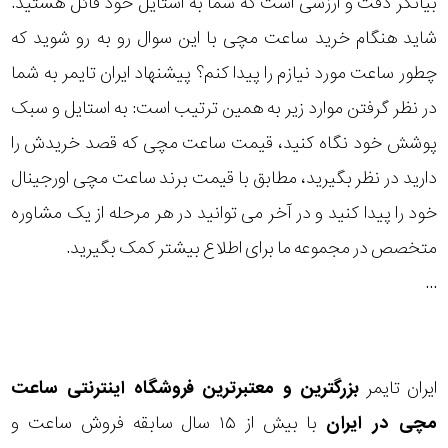
بیانگر دقت و ارزشی است که شما به استایل خود قائل هستید.
بیشتر...
شاید هنگام خرید ساعت مچی با این سوال رو به رو شوید که
استایل
چطور ساعت مورد نیازم را پیدا کنم؟ پیشنهاد ایران تایمر به شما
متی
تیسوت
در نظر گرفتن موارد زیر به همین ترتیب است: به استایل و سبک
رده
پوشش خود نگاه کنید، قیمت ساعت مچی که قصد خریدش را
اکس
اکو
محدوده
دارید در نظر بگیرید، مطابق با قیمت برند ساعت مچی اورجینال
عرض
خود را پیدا کنید و در آخر می توانید در هر مرحله از یک مشاوره
نمایش
بیشتر...
متخصص در مجموعه ما برای اطلاع بیشتر کمک بگیرید.
قاب
...
طرح
بند
ایران تایمر
بزرگترین و معتبرترین فروشگاه اینترنتی
ساعت
طرح
مچی
در ایران
با بیش از ۱۵ سال سابقه فروش ساعت و
صفحه