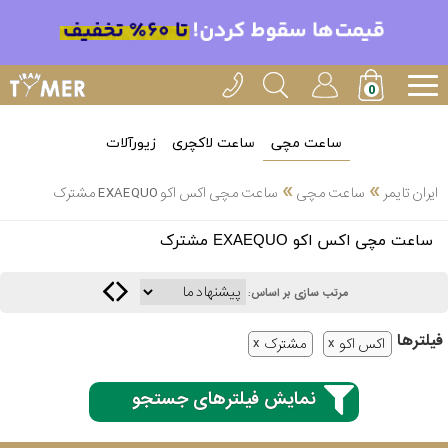
ساعت مچی
ساعت لاکچری
زیورآلات
»
»
ایران تایمر
ساعت مچی
ساعت مچی اکس اکو EXAEQUO مشترک
انتخاب
ساعت مچی اکس اکو EXAEQUO مشترک
بین 3
ارسال
عدد
مرتب سازی بر اساس:
سریع
برند
فیلتر‌ها
اکس اکو
مشترک
3
کاسیو
ساعته
نمایش فیلترهای جستجو
سیکو