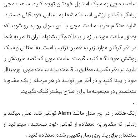
ساعت مچی به سبک استایل خودتان توجه کنید. ساعت مچی
رده
بیانگر دقت و ارزشی است که شما به استایل خود قائل هستید.
متی
شاید هنگام خرید ساعت مچی با این سوال رو به رو شوید که
محدوده
تیسوت
چطور ساعت مورد نیازم را پیدا کنم؟ پیشنهاد ایران تایمر به شما
عرض
در نظر گرفتن موارد زیر به همین ترتیب است: به استایل و سبک
اکس
قاب
اکو
پوشش خود نگاه کنید، قیمت ساعت مچی که قصد خریدش را
نمایش
دارید در نظر بگیرید، مطابق با قیمت برند ساعت مچی اورجینال
طرح
بیشتر...
خود را پیدا کنید و در آخر می توانید در هر مرحله از یک مشاوره
بند
متخصص در مجموعه ما برای اطلاع بیشتر کمک بگیرید.
طرح
...
صفحه
زنگ هشدار در این مدل مانند Alarm گوشی شما عمل میکند و
زمانی که مقدور به استفاده از گوشی خود نیستید ، میتوانید از
مقاوم
ساعتتان برای یاداوری زمان تعیین شده استفاده کنید .