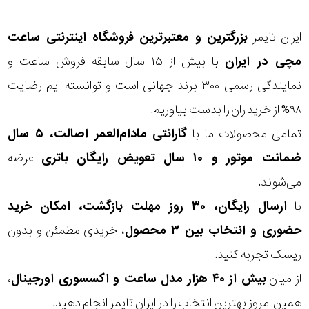
در
برابر
ایران تایمر
بزرگترین و معتبرترین فروشگاه اینترنتی
ساعت
آب
مچی
در ایران
با بیش از ۱۵ سال سابقه فروش ساعت و
نمایندگی رسمی ۳۰۰ برند جهانی است و توانسته ایم
رضایت
شکل
۹۸% از خریداران
را بدست بیاوریم.
قاب
تمامی محصولات ما با
گارانتی مادام‌العمر اصالت، ۵ سال
ضمانت موتور و ۱۰ سال تعویض رایگان باتری
عرضه
ویژگی
می‌شوند.
زنگ
با
ارسال رایگان، ۳۰ روز مهلت بازگشت، امکان خرید
نمایش
هشدار
حضوری و انتخاب بین ۳ محصول
، خریدی مطمئن و بدون
بیشتر...
ریسک تجربه کنید.
نوع
از میان
بیش از ۴۰ هزار مدل ساعت و اکسسوری اورجینال
،
موتور
همین امروز بهترین انتخاب را در ایران تایمر انجام دهید.