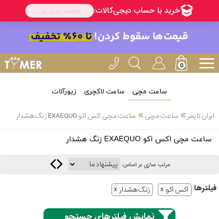
ساعت مچی
ساعت لاکچری
زیورآلات
انتخاب
»
»
ایران تایمر
ساعت مچی
ساعت مچی اکس اکو EXAEQUO زنگ هشدار
بین 3
ارسال
ساعت مچی اکس اکو EXAEQUO زنگ هشدار
عدد
سریع
برند
مرتب سازی بر اساس:
3
کاسیو
فیلتر‌ها
ساعته
اکس اکو
زنگ هشدار
نمایش فیلترهای جستجو
سیکو