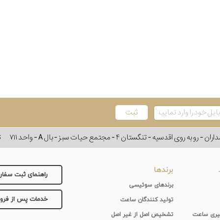
وی اقدسیه - تنگستان ۴ - مجتمع حیات سبز - بال A - واحد ۷۱۱
ت
برندها
راهنمای ثبت سفا
برندهای سوئیسی
خدمات پس از فر
تولید کنندگان ساعت
 گیری ساعت
تشخیص اصل از غیر اصل