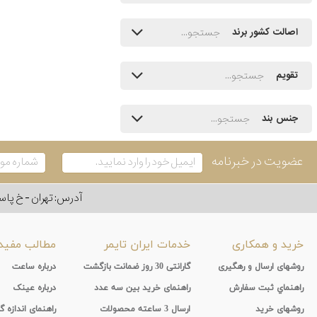
اصالت کشور برند
تقویم
جنس بند
عضویت در خبرنامه
آدرس: تهران - خ پاسداران - رو به ر
خرید و همکاری
خدمات ایران تایمر
مطالب مفید
روشهای ارسال و رهگیری
گارانتی 30 روز ضمانت بازگشت
درباره ساعت
راهنماي ثبت سفارش
راهنمای خرید بین سه عدد
درباره عینک
روشهای خرید
ارسال 3 ساعته محصولات
راهنمای اندازه