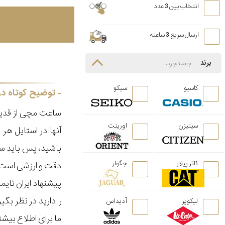
انتخاب بین 3 عدد
ارسال سریع 3 ساعته
برند
کاسیو
سیکو
توضیح کوتاه در
ساعت مچی از قدیم
سیتیزن
اورینت
آنها در استایل ه
باشید، پس باید سا
کاتر پیلار
جگوار
دقت و ارزشی است ک
پیشنهاد ایران تای
را دارید در نظر ب
لیکوپر
آدیداس
ما برای اطلاع بیش