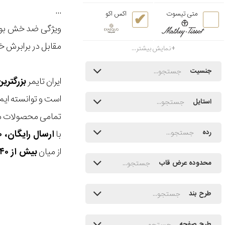
...
متی تیسوت
اکس اکو
ویژگی ضد خش بودن
مقابل در برابرش 
نمایش بیشتر...
جنسیت
ایران تایمر
بزرگتری
است و توانسته ایم
استایل
تمامی محصولات ما
با
ارسال رایگان، ۳۰ روز مهلت بازگشت، امکان خرید حضوری و انتخاب بین ۳ محصول
رده
از میان
بیش از ۴۰ هزار مدل ساعت و اکسسوری اورجینال
محدوده عرض قاب
طرح بند
طرح صفحه