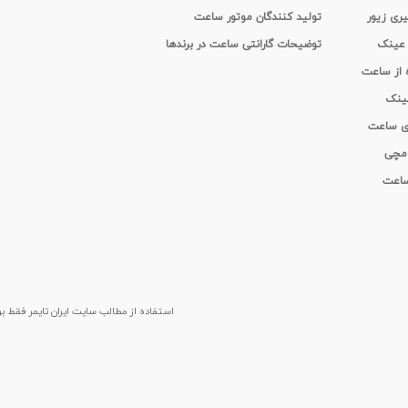
یری زیور
تولید کنندگان موتور ساعت
 عینک
توضیحات گارانتی ساعت در برندها
ه از ساعت
عینک
ای ساعت
 مچی
 ساعت
استفاده از مطالب سايت ایران تایمر فقط برای م