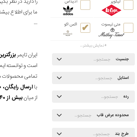
را دارید در نظر ب
لیکوپر
آدیداس
ما برای اطلاع بیش
...
متی تیسوت
اکس اکو
نمایش بیشتر...
ایران تایمر
بزرگتری
جنسیت
است و توانسته ایم
تمامی محصولات ما
استایل
با
ارسال رایگان، ۳۰ روز مهلت بازگشت، امکان خرید حضوری و انتخاب بین ۳ محصول
از میان
بیش از ۴۰ هزار مدل ساعت و اکسسوری اورجینال
رده
محدوده عرض قاب
طرح بند