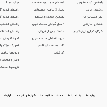
راهنماي ثبت سفارش
راهنمای خرید بین سه عدد
درباره عینک
روشهای خرید
ارسال 3 ساعته محصولات
راهنمای اندازه
نظر مشتریان ما
تضمین اصالت(اورجینال)
راهنمای اندازه گ
همکاری سازمانی
5 سال گارانتی ساعت مچی
راهنمای انتخاب
شرکای تجاری ایران تایمر
خدمات پس از فروش
راهنمای استفاد
خرید اقساطی ساعت مچی
نحوه نگهداری 
کارت هدیه ایران تایمر
تعاریف ویژگیه
آی-کلاب
ویدئوها ساعت
اخبار و مقالات
تاریخچه ساعت
درباره ما
ارتباط با ما
خدمات متفاوت ما
شرایط و ضوابط
قرارداد