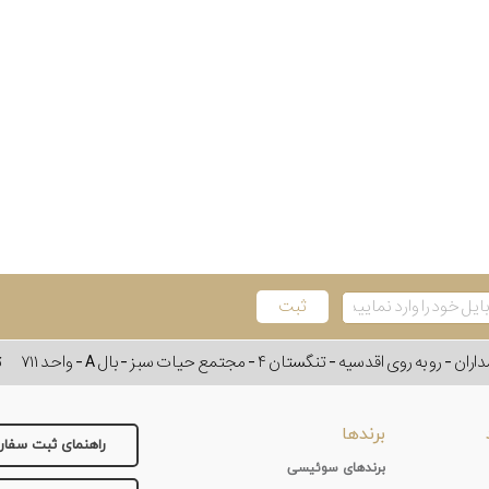
وی اقدسیه - تنگستان ۴ - مجتمع حیات سبز - بال A - واحد ۷۱۱
ت
برندها
راهنمای ثبت سفا
برندهای سوئیسی