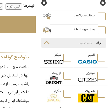
فیلتر‌ها
اکس اکو
نو
انتخاب بین 3 عدد
ارسال سریع 3 ساعته
برند
کاسیو
سیکو
توضیح کوتاه در
ساعت مچی از قدیم
سیتیزن
اورینت
آنها در استایل ه
باشید، پس باید سا
کاتر پیلار
جگوار
دقت و ارزشی است ک
پیشنهاد ایران تای