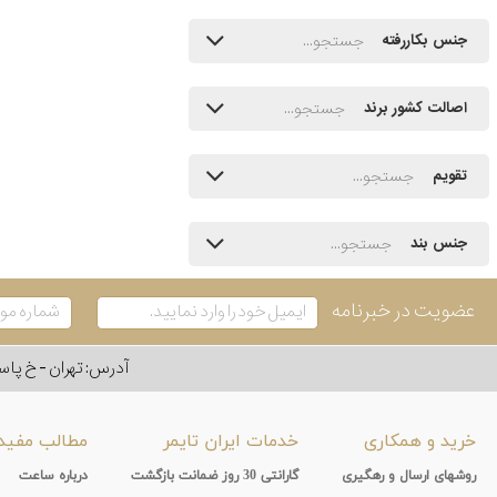
جنس بکاررفته
اصالت کشور برند
تقویم
جنس بند
عضویت در خبرنامه
آدرس: تهران - خ پاسداران - رو به ر
خرید و همکاری
خدمات ایران تایمر
مطالب مفید
روشهای ارسال و رهگیری
گارانتی 30 روز ضمانت بازگشت
درباره ساعت