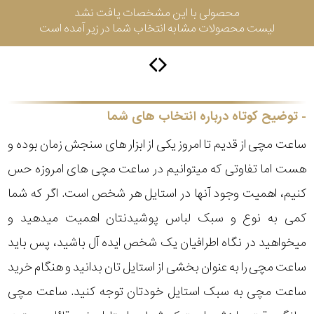
محصولی با این مشخصات یافت نشد
لیست محصولات مشابه انتخاب شما در زیر آمده است
سیتیزن
اورینت
توضیح کوتاه درباره انتخاب های شما
ساعت مچی از قدیم تا امروز یکی از ابزار های سنجش زمان بوده و
کاتر
هست اما تفاوتی که میتوانیم در ساعت مچی های امروزه حس
پیلار
کنیم، اهمیت وجود آنها در استایل هر شخص است. اگر که شما
جگوار
کمی به نوع و سبک لباس پوشیدنتان اهمیت میدهید و
میخواهید در نگاه اطرافیان یک شخص ایده آل باشید، پس باید
جنسیت
لیکوپر
ساعت مچی را به عنوان بخشی از استایل تان بدانید و هنگام خرید
استایل
ساعت مچی به سبک استایل خودتان توجه کنید. ساعت مچی
آدیداس