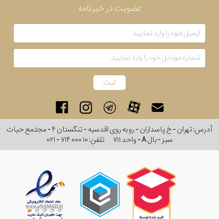
عضویت در خبرنامه
بکار
رفته
در
ساعت
جنس
بکاررفته
آدرس: تهران - خ پاسداران - رو به روی اقدسیه - تنگستان ۴ - مجتمع حیات
سبز - بال A - واحد ۷۱۱
تلفن:
۰۲۱ - ۷۱۴ ۰۰۰ ۱۰
اصالت
کشور
برند
تقویم