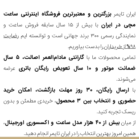
مقاوم
ایران تایمر
بزرگترین و معتبرترین فروشگاه اینترنتی
ساعت
در
مچی
در ایران
با بیش از ۱۵ سال سابقه فروش ساعت و
برابر
نمایندگی رسمی ۳۰۰ برند جهانی است و توانسته ایم
رضایت
آب
۹۸% از خریداران
را بدست بیاوریم.
تمامی محصولات ما با
گارانتی مادام‌العمر اصالت، ۵ سال
شکل
ضمانت موتور و ۱۰ سال تعویض رایگان باتری
عرضه
قاب
می‌شوند.
ویژگی
با
ارسال رایگان، ۳۰ روز مهلت بازگشت، امکان خرید
حضوری و انتخاب بین ۳ محصول
، خریدی مطمئن و بدون
نوع
ریسک تجربه کنید.
موتور
از میان
بیش از ۴۰ هزار مدل ساعت و اکسسوری اورجینال
،
همین امروز بهترین انتخاب را در ایران تایمر انجام دهید.
رنگ