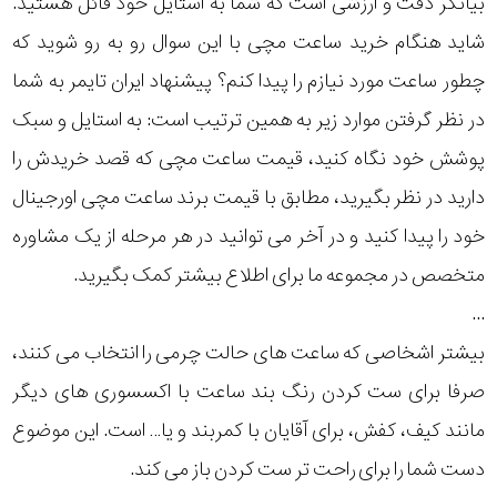
بیانگر دقت و ارزشی است که شما به استایل خود قائل هستید.
رده
شاید هنگام خرید ساعت مچی با این سوال رو به رو شوید که
چطور ساعت مورد نیازم را پیدا کنم؟ پیشنهاد ایران تایمر به شما
متی
محدوده
تیسوت
در نظر گرفتن موارد زیر به همین ترتیب است: به استایل و سبک
عرض
پوشش خود نگاه کنید، قیمت ساعت مچی که قصد خریدش را
اکس
قاب
اکو
دارید در نظر بگیرید، مطابق با قیمت برند ساعت مچی اورجینال
خود را پیدا کنید و در آخر می توانید در هر مرحله از یک مشاوره
نمایش
طرح
بیشتر...
متخصص در مجموعه ما برای اطلاع بیشتر کمک بگیرید.
بند
پلاستیکی
...
نمایش
(رزین -
بیشتر اشخاصی که ساعت های حالت چرمی را انتخاب می کنند،
بیشتر...
رابر -
صرفا برای ست کردن رنگ بند ساعت با اکسسوری های دیگر
طرح
برزنت)
مانند کیف، کفش، برای آقایان با کمربند و یا… است. این موضوع
صفحه
دست شما را برای راحت تر ست کردن باز می کند.