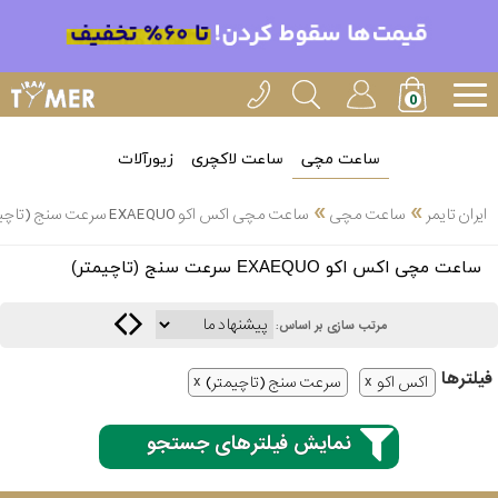
ساعت مچی
ساعت لاکچری
زیورآلات
»
»
ایران تایمر
ساعت مچی
ساعت مچی اکس اکو EXAEQUO سرعت سنج (تاچیمتر)
انتخاب
ساعت مچی اکس اکو EXAEQUO سرعت سنج (تاچیمتر)
بین 3
ارسال
عدد
مرتب سازی بر اساس:
سریع
برند
فیلتر‌ها
اکس اکو
سرعت سنج (تاچیمتر)
3
کاسیو
ساعته
نمایش فیلترهای جستجو
سیکو