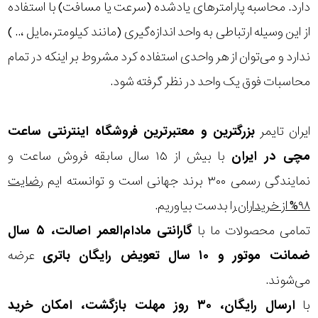
در
دارد. محاسبه پارامترهای یادشده (سرعت یا مسافت) با استفاده
از این وسیله ارتباطی به واحد اندازه‌گیری (مانند کیلومتر،مایل ،.. )
برابر
ندارد و می‌توان از هر واحدی استفاده کرد مشروط بر اینکه در تمام
آب
محاسبات فوق یک واحد در نظر گرفته شود.
شکل
قاب
ایران تایمر
بزرگترین و معتبرترین فروشگاه اینترنتی
ساعت
مچی
در ایران
با بیش از ۱۵ سال سابقه فروش ساعت و
ویژگی
نمایندگی رسمی ۳۰۰ برند جهانی است و توانسته ایم
رضایت
سرعت
۹۸% از خریداران
را بدست بیاوریم.
نمایش
سنج
تمامی محصولات ما با
گارانتی مادام‌العمر اصالت، ۵ سال
بیشتر...
ضمانت موتور و ۱۰ سال تعویض رایگان باتری
عرضه
(تاچیمتر)
نوع
می‌شوند.
موتور
با
ارسال رایگان، ۳۰ روز مهلت بازگشت، امکان خرید