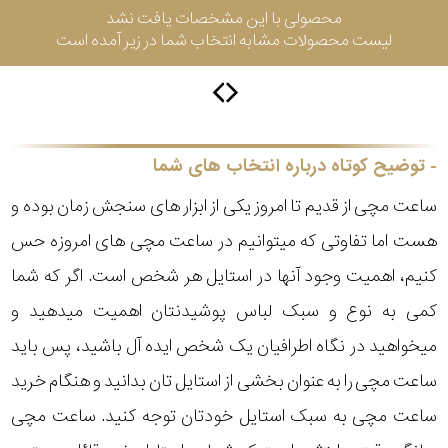
محصولی با این مشخصات یافت نشد
لیست محصولات مشابه انتخاب شما در زیر آمده است
سیتیزن
اورینت
توضیح کوتاه درباره انتخاب های شما
ساعت مچی از قدیم تا امروز یکی از ابزار های سنجش زمان بوده و
کاتر
هست اما تفاوتی که میتوانیم در ساعت مچی های امروزه حس
پیلار
کنیم، اهمیت وجود آنها در استایل هر شخص است. اگر که شما
جگوار
کمی به نوع و سبک لباس پوشیدنتان اهمیت میدهید و
میخواهید در نگاه اطرافیان یک شخص ایده آل باشید، پس باید
جنسیت
لیکوپر
ساعت مچی را به عنوان بخشی از استایل تان بدانید و هنگام خرید
استایل
ساعت مچی به سبک استایل خودتان توجه کنید. ساعت مچی
آدیداس