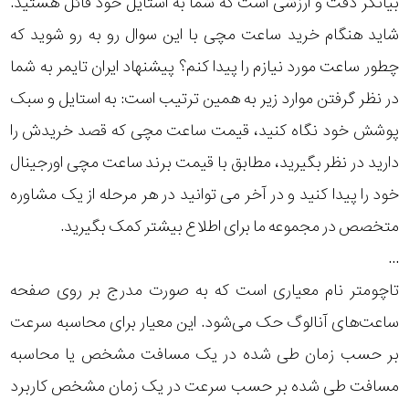
بیانگر دقت و ارزشی است که شما به استایل خود قائل هستید.
رده
شاید هنگام خرید ساعت مچی با این سوال رو به رو شوید که
چطور ساعت مورد نیازم را پیدا کنم؟ پیشنهاد ایران تایمر به شما
متی
محدوده
تیسوت
در نظر گرفتن موارد زیر به همین ترتیب است: به استایل و سبک
عرض
پوشش خود نگاه کنید، قیمت ساعت مچی که قصد خریدش را
اکس
قاب
اکو
دارید در نظر بگیرید، مطابق با قیمت برند ساعت مچی اورجینال
خود را پیدا کنید و در آخر می توانید در هر مرحله از یک مشاوره
نمایش
طرح
بیشتر...
متخصص در مجموعه ما برای اطلاع بیشتر کمک بگیرید.
بند
...
تاچومتر نام معیاری است که به صورت مدرج بر روی صفحه
طرح
ساعت‌های آنالوگ حک می‌شود. این معیار برای محاسبه سرعت
صفحه
بر حسب زمان طی شده در یک مسافت مشخص یا محاسبه
مقاوم
مسافت طی شده بر حسب سرعت در یک زمان مشخص کاربرد