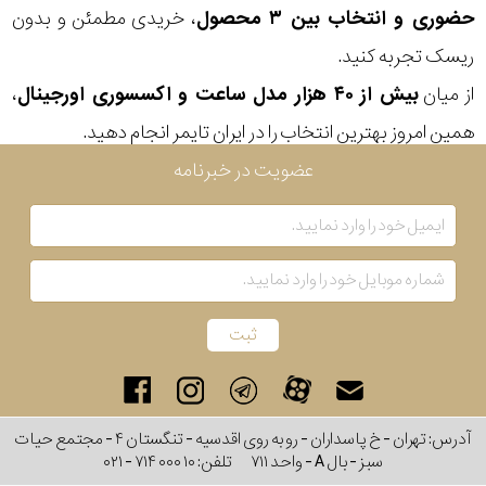
حضوری و انتخاب بین ۳ محصول
، خریدی مطمئن و بدون
رنگ
ریسک تجربه کنید.
بکار
از میان
بیش از ۴۰ هزار مدل ساعت و اکسسوری اورجینال
،
رفته
همین امروز بهترین انتخاب را در ایران تایمر انجام دهید.
در
عضویت در خبرنامه
ساعت
جنس
بکاررفته
اصالت
کشور
آدرس: تهران - خ پاسداران - رو به روی اقدسیه - تنگستان ۴ - مجتمع حیات
برند
سبز - بال A - واحد ۷۱۱
تلفن:
۰۲۱ - ۷۱۴ ۰۰۰ ۱۰