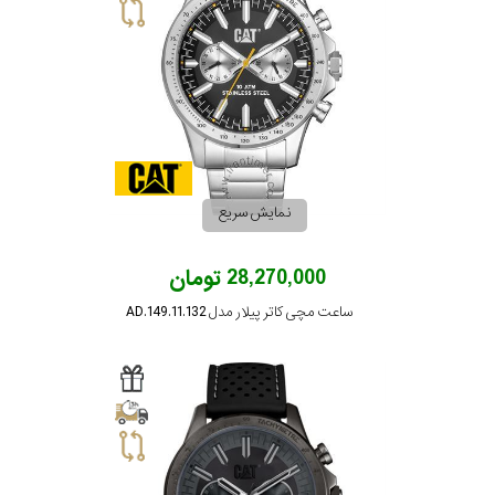
رده
متی
محدوده
تیسوت
عرض
مازراتی
قاب
نمایش سریع
نمایش
طرح
بیشتر...
28,270,000 تومان
بند
ساعت مچی کاتر پیلار مدل AD.149.11.132
طرح
صفحه
مقاوم