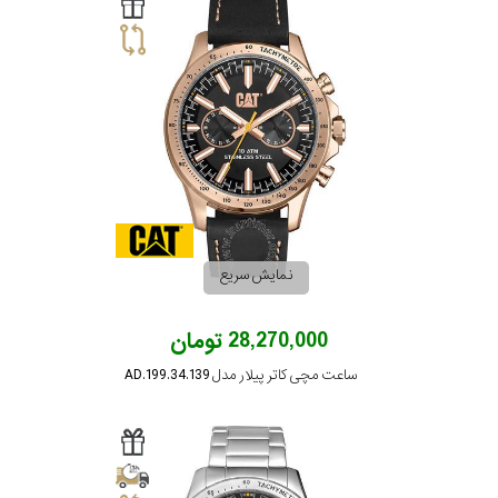
سیتیزن
اورینت
کاتر
پیلار
نمایش سریع
جگوار
28,270,000 تومان
ساعت مچی کاتر پیلار مدل AD.199.34.139
جنسیت
لیکوپر
استایل
آدیداس