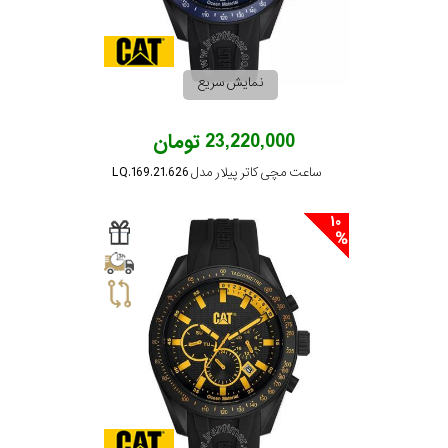
رنگ
بکار
نمایش سریع
رفته
23,220,000 تومان
در
ساعت مچی کاتر پیلار مدل LQ.169.21.626
ساعت
10
جنس
بکاررفته
اصالت
کشور
برند