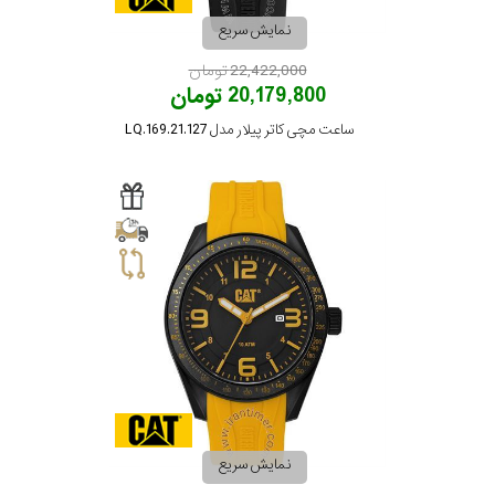
نمایش سریع
تقویم
22,422,000 تومان
20,179,800 تومان
جنس
ساعت مچی کاتر پیلار مدل LQ.169.21.127
بند
نمایش سریع