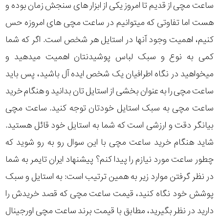
در
ساعت مچی از قدیم تا امروز یکی از ابزار های سنجش زمان بوده و
هست اما تفاوتی که میتوانیم در ساعت مچی های امروزه حس
برابر
کنیم، اهمیت وجود آنها در استایل هر شخص است. اگر که شما
آب
کمی به نوع و سبک لباس پوشیدنتان اهمیت میدهید و
شکل
میخواهید در نگاه اطرافیان یک شخص ایده آل باشید، پس باید
قاب
ساعت مچی را به عنوان بخشی از استایل تان بدانید و هنگام خرید
ساعت مچی به سبک استایل خودتان توجه کنید. ساعت مچی
ویژگی
بیانگر دقت و ارزشی است که شما به استایل خود قائل هستید.
شاید هنگام خرید ساعت مچی با این سوال رو به رو شوید که
نوع
چطور ساعت مورد نیازم را پیدا کنم؟ پیشنهاد ایران تایمر به شما
موتور
در نظر گرفتن موارد زیر به همین ترتیب است: به استایل و سبک
رنگ
پوشش خود نگاه کنید، قیمت ساعت مچی که قصد خریدش را
دارید در نظر بگیرید، مطابق با قیمت برند ساعت مچی اورجینال
بکار
صورتی