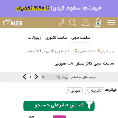
ساعت مچی
ساعت لاکچری
زیورآلات
»
»
ایران تایمر
ساعت مچی
ساعت مچی کاتر پیلار CAT صورتی
انتخاب
ساعت مچی کاتر پیلار CAT صورتی
بین 3
ارسال
عدد
1
مرتب سازی بر اساس:
سریع
برند
فیلتر‌ها
کاتر پیلار
صورتی
3
کاسیو
ساعته
نمایش فیلترهای جستجو
سیکو