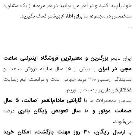
خود را پیدا کنید و در آخر می توانید در هر مرحله از یک مشاوره
رفته
نمایش
بیشتر...
متخصص در مجموعه ما برای اطلاع بیشتر کمک بگیرید.
در
...
ساعت
جنس
ایران تایمر
بزرگترین و معتبرترین فروشگاه اینترنتی
ساعت
بکاررفته
مچی
در ایران
با بیش از ۱۵ سال سابقه فروش ساعت و
اصالت
نمایندگی رسمی ۳۰۰ برند جهانی است و توانسته ایم
رضایت
۹۸% از خریداران
را بدست بیاوریم.
کشور
تمامی محصولات ما با
گارانتی مادام‌العمر اصالت، ۵ سال
برند
ضمانت موتور و ۱۰ سال تعویض رایگان باتری
عرضه
تقویم
می‌شوند.
با
ارسال رایگان، ۳۰ روز مهلت بازگشت، امکان خرید