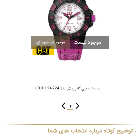
رده
متی
محدوده
تیسوت
عرض
موجود نیست
موجود شد خبرم کن
مازراتی
قاب
نمایش
طرح
بیشتر...
بند
ساعت مچی کاتر پیلار مدل LD.311.24.224
طرح
1
صفحه
مقاوم
توضیح کوتاه درباره انتخاب های شما