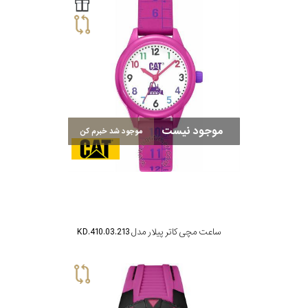
سیتیزن
اورینت
موجود نیست
موجود شد خبرم کن
کاتر
پیلار
جگوار
ساعت مچی کاتر پیلار مدل KD.410.03.213
جنسیت
لیکوپر
استایل
آدیداس