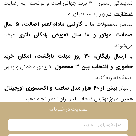
در
نمایندگی رسمی ۳۰۰ برند جهانی است و توانسته ایم
رضایت
۹۸% از خریداران
را بدست بیاوریم.
برابر
تمامی محصولات ما با
گارانتی مادام‌العمر اصالت، ۵ سال
آب
ضمانت موتور و ۱۰ سال تعویض رایگان باتری
عرضه
شکل
می‌شوند.
قاب
با
ارسال رایگان، ۳۰ روز مهلت بازگشت، امکان خرید
حضوری و انتخاب بین ۳ محصول
، خریدی مطمئن و بدون
ویژگی
ریسک تجربه کنید.
از میان
بیش از ۴۰ هزار مدل ساعت و اکسسوری اورجینال
،
نوع
همین امروز بهترین انتخاب را در ایران تایمر انجام دهید.
موتور
عضویت در خبرنامه
رنگ
بکار