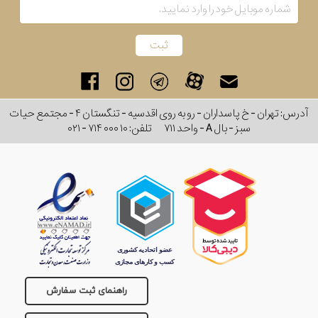
رفته
در
ساعت
آدرس: تهران - خ پاسداران - رو به روی اقدسیه - تنگستان ۴ - مجتمع حیات
جنس
سبز - بال A - واحد ۷۱۱
تلفن:
۰۲۱ - ۷۱۴ ۰۰۰ ۱۰
بکاررفته
اصالت
کشور
برند
تقویم
راهنمای ثبت سفارش