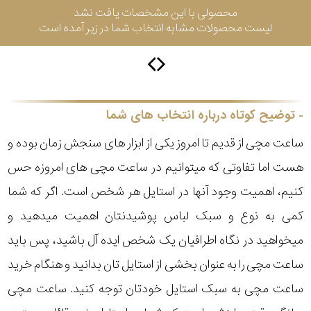
محصولی با این مشخصات یافت نشد
لیست محصولات مشابه انتخاب شما در زیر آمده است
سیتیزن
اورینت
توضیح کوتاه درباره انتخاب های شما
ساعت مچی از قدیم تا امروز یکی از ابزار های سنجش زمان بوده و
کاتر
هست اما تفاوتی که میتوانیم در ساعت مچی های امروزه حس
پیلار
کنیم، اهمیت وجود آنها در استایل هر شخص است. اگر که شما
جگوار
کمی به نوع و سبک لباس پوشیدنتان اهمیت میدهید و
میخواهید در نگاه اطرافیان یک شخص ایده آل باشید، پس باید
جنسیت
لیکوپر
ساعت مچی را به عنوان بخشی از استایل تان بدانید و هنگام خرید
استایل
ساعت مچی به سبک استایل خودتان توجه کنید. ساعت مچی
آدیداس