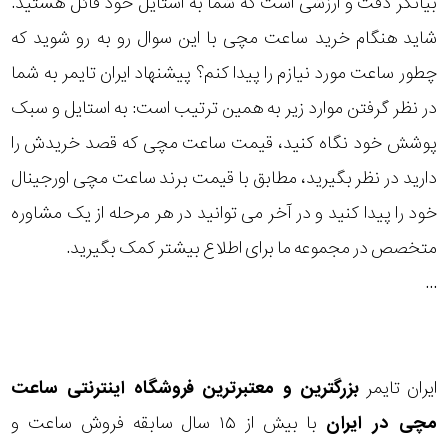
بیانگر دقت و ارزشی است که شما به استایل خود قائل هستید.
رده
شاید هنگام خرید ساعت مچی با این سوال رو به رو شوید که
چطور ساعت مورد نیازم را پیدا کنم؟ پیشنهاد ایران تایمر به شما
متی
محدوده
تیسوت
در نظر گرفتن موارد زیر به همین ترتیب است: به استایل و سبک
عرض
پوشش خود نگاه کنید، قیمت ساعت مچی که قصد خریدش را
مازراتی
قاب
دارید در نظر بگیرید، مطابق با قیمت برند ساعت مچی اورجینال
خود را پیدا کنید و در آخر می توانید در هر مرحله از یک مشاوره
نمایش
طرح
بیشتر...
متخصص در مجموعه ما برای اطلاع بیشتر کمک بگیرید.
بند
...
طرح
صفحه
ایران تایمر
بزرگترین و معتبرترین فروشگاه اینترنتی
ساعت
مقاوم
مچی
در ایران
با بیش از ۱۵ سال سابقه فروش ساعت و