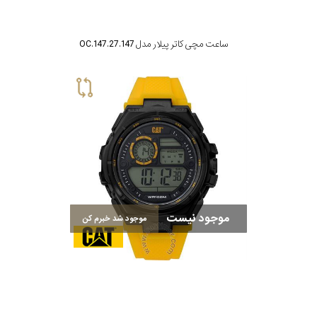
ساعت مچی کاتر پیلار مدل OC.147.27.147
موجود نیست
موجود شد خبرم کن