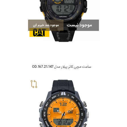
موجود نیست
موجود شد خبرم کن
ساعت مچی کاتر پیلار مدل OD.167.21.147