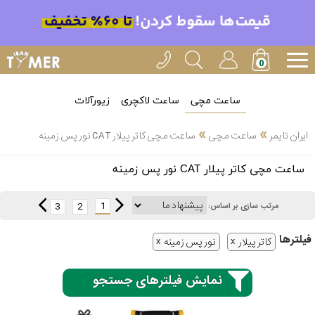
ساعت مچی
ساعت لاکچری
زیورآلات
»
»
ایران تایمر
ساعت مچی
ساعت مچی کاتر پیلار CAT نور پس زمینه
انتخاب
ساعت مچی کاتر پیلار CAT نور پس زمینه
بین 3
ارسال
عدد
1
3
2
مرتب سازی بر اساس:
سریع
برند
فیلتر‌ها
کاتر پیلار
نور پس زمینه
3
کاسیو
ساعته
نمایش فیلترهای جستجو
سیکو