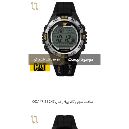
موجود نیست
موجود شد خبرم کن
ساعت مچی کاتر پیلار مدل OC.147.21.247