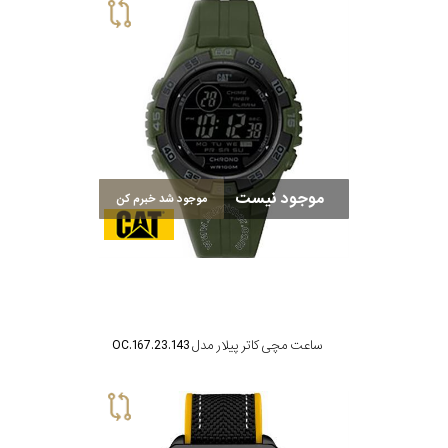
موجود نیست
موجود شد خبرم کن
ساعت مچی کاتر پیلار مدل OC.167.23.143