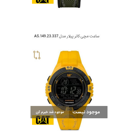
تقویم
جنس
ساعت مچی کاتر پیلار مدل AS.149.23.337
بند
موجود نیست
موجود شد خبرم کن