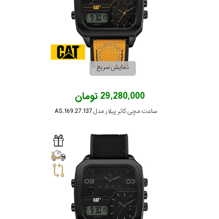
در
برابر
آب
نمایش سریع
شکل
قاب
29,280,000 تومان
ساعت مچی کاتر پیلار مدل AS.169.27.137
ویژگی
نور
نمایش
پس
بیشتر...
زمینه
نوع
موتور