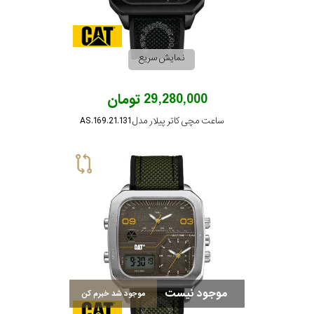
رنگ
بکار
نمایش سریع
رفته
29,280,000 تومان
در
ساعت مچی کاتر پیلار مدل AS.169.21.131
ساعت
جنس
بکاررفته
اصالت
کشور
موجود نیست
موجود شد خبرم کن
برند