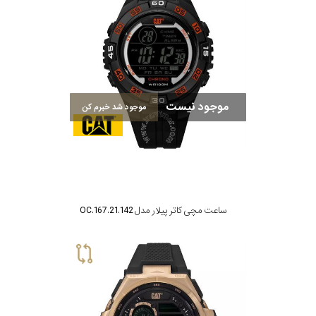
موجود نیست
موجود شد خبرم کن
ساعت مچی کاتر پیلار مدل OC.167.21.142