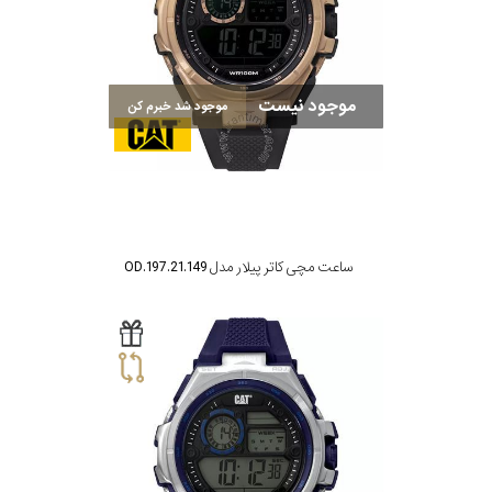
موجود نیست
موجود شد خبرم کن
ساعت مچی کاتر پیلار مدل OD.197.21.149