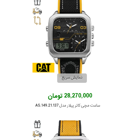
سیتیزن
اورینت
کاتر
پیلار
نمایش سریع
جگوار
28,270,000 تومان
ساعت مچی کاتر پیلار مدل AS.149.21.137
جنسیت
لیکوپر
استایل
آدیداس