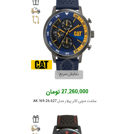
سیتیزن
اورینت
کاتر
پیلار
نمایش سریع
جگوار
27,260,000 تومان
ساعت مچی کاتر پیلار مدل AK.169.26.627
جنسیت
لیکوپر
استایل
آدیداس