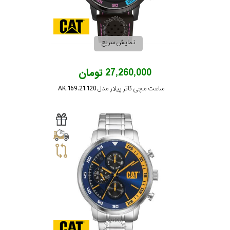
رفته
در
نمایش سریع
ساعت
27,260,000 تومان
جنس
ساعت مچی کاتر پیلار مدل AK.169.21.120
بکاررفته
اصالت
کشور
برند
تقویم
تقویم