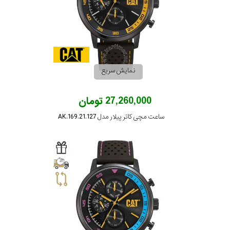
در
برابر
آب
نمایش سریع
شکل
قاب
27,260,000 تومان
ساعت مچی کاتر پیلار مدل AK.169.21.127
ویژگی
نوع
موتور
رنگ
بکار