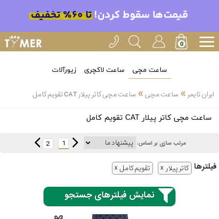
ساعت مچی
ساعت لاکچری
زیورآلات
»
»
ایران تایمر
ساعت مچی
ساعت مچی کاتر پیلار CAT تقویم کامل
انتخاب
ساعت مچی کاتر پیلار CAT تقویم کامل
بین 3
ارسال
عدد
1
2
مرتب سازی بر اساس:
سریع
برند
فیلتر‌ها
کاتر پیلار
تقویم کامل
3
کاسیو
ساعته
نمایش فیلترهای جستجو
سیکو