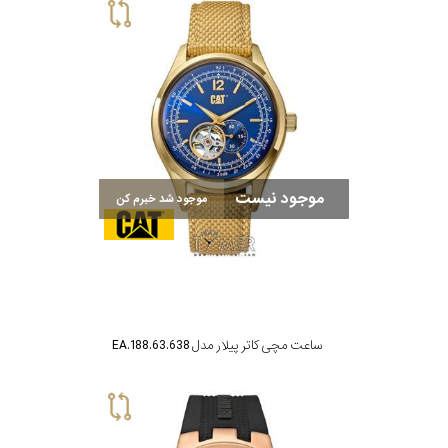
موجود نیست
موجود شد خبرم کن
ساعت مچی کاتر پیلار مدل EA.188.63.638