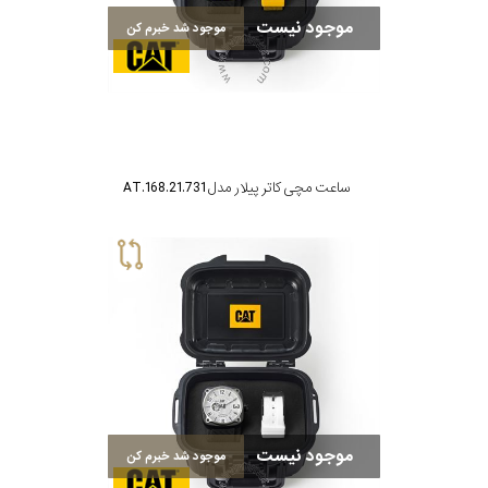
موجود نیست
موجود شد خبرم کن
بکار
رفته
در
ساعت
ساعت مچی کاتر پیلار مدل AT.168.21.731
جنس
بکاررفته
اصالت
کشور
برند
موجود نیست
موجود شد خبرم کن
تقویم