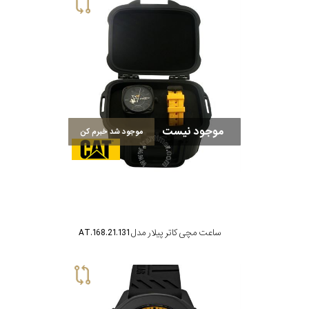
سیتیزن
اورینت
موجود نیست
موجود شد خبرم کن
کاتر
پیلار
جگوار
ساعت مچی کاتر پیلار مدل AT.168.21.131
جنسیت
لیکوپر
استایل
آدیداس