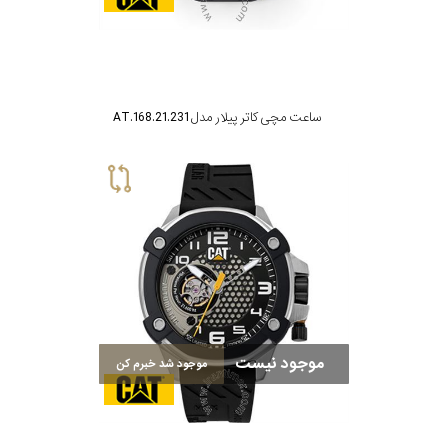
جنس
بند
ساعت مچی کاتر پیلار مدل AT.168.21.231
موجود نیست
موجود شد خبرم کن