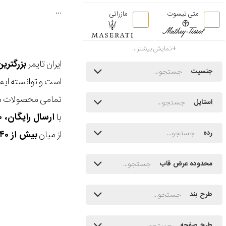
...
متی تیسوت
مازراتی
نمایش بیشتر...
ایران تایمر
بزرگتری
جنسیت
است و توانسته ایم
تمامی محصولات ما
استایل
با
ارسال رایگان، ۳۰ روز مهلت بازگشت، امکان خرید حضوری و انتخاب بین ۳ محصول
از میان
بیش از ۴۰ هزار مدل ساعت و اکسسوری اورجینال
رده
محدوده عرض قاب
طرح بند
طرح صفحه