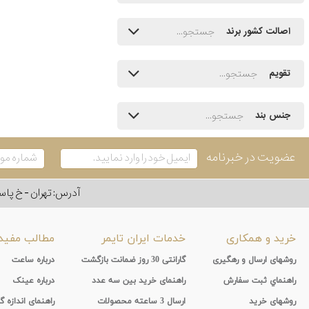
اصالت کشور برند
تقویم
جنس بند
عضویت در خبرنامه
آدرس: تهران - خ پاسداران - رو به ر
خرید و همکاری
خدمات ایران تایمر
مطالب مفید
روشهای ارسال و رهگیری
گارانتی 30 روز ضمانت بازگشت
درباره ساعت
راهنماي ثبت سفارش
راهنمای خرید بین سه عدد
درباره عینک
روشهای خرید
ارسال 3 ساعته محصولات
راهنمای اندازه