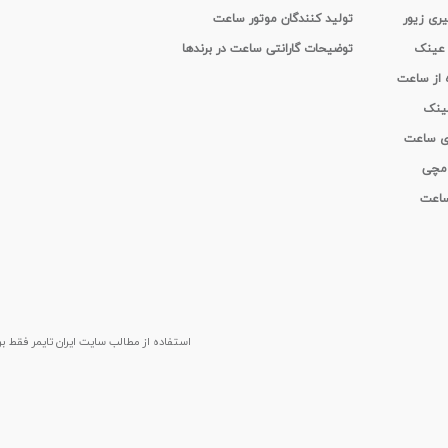
یری زیور
تولید کنندگان موتور ساعت
 عینک
توضیحات گارانتی ساعت در برندها
ه از ساعت
عینک
ای ساعت
 مچی
 ساعت
استفاده از مطالب سايت ایران تایمر فقط برای م