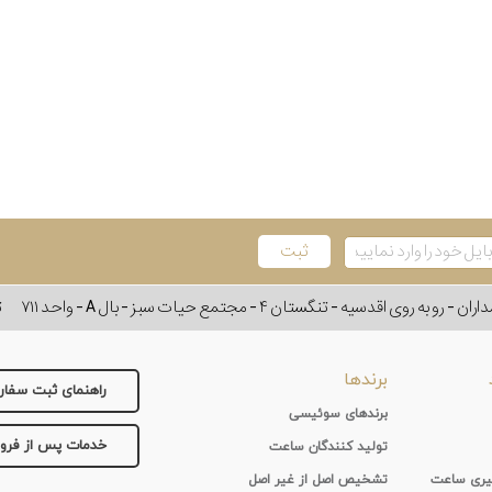
وی اقدسیه - تنگستان ۴ - مجتمع حیات سبز - بال A - واحد ۷۱۱
ت
برندها
راهنمای ثبت سفا
برندهای سوئیسی
خدمات پس از فر
تولید کنندگان ساعت
 گیری ساعت
تشخیص اصل از غیر اصل