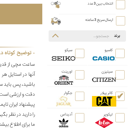
انتخاب بین 3 عدد
ارسال سریع 3 ساعته
برند
کاسیو
سیکو
توضیح کوتاه در
ساعت مچی از قدیم
سیتیزن
اورینت
آنها در استایل ه
باشید، پس باید سا
کاتر پیلار
جگوار
دقت و ارزشی است ک
پیشنهاد ایران تای
را دارید در نظر ب
لیکوپر
آدیداس
ما برای اطلاع بیش