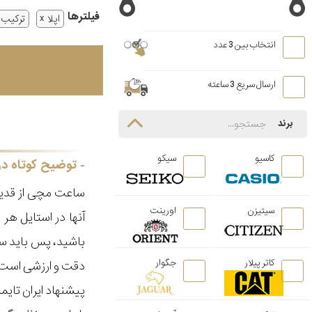
فیلتر‌ها
اپلا
ترکیب ک
انتخاب بین 3 عدد
ارسال سریع 3 ساعته
برند
کاسیو
سیکو
توضیح کوتاه در
ساعت مچی از قدیم
سیتیزن
اورینت
آنها در استایل ه
باشید، پس باید سا
کاتر پیلار
جگوار
دقت و ارزشی است ک
پیشنهاد ایران تای