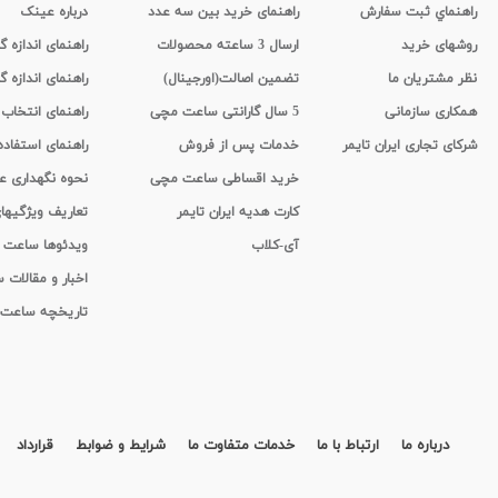
راهنماي ثبت سفارش
راهنمای خرید بین سه عدد
درباره عینک
روشهای خرید
ارسال 3 ساعته محصولات
راهنمای اندازه
نظر مشتریان ما
تضمین اصالت(اورجینال)
راهنمای اندازه گ
همکاری سازمانی
5 سال گارانتی ساعت مچی
راهنمای انتخاب
شرکای تجاری ایران تایمر
خدمات پس از فروش
راهنمای استفاد
خرید اقساطی ساعت مچی
نحوه نگهداری 
کارت هدیه ایران تایمر
تعاریف ویژگیه
آی-کلاب
ویدئوها ساعت
اخبار و مقالات
تاریخچه ساعت
درباره ما
ارتباط با ما
خدمات متفاوت ما
شرایط و ضوابط
قرارداد