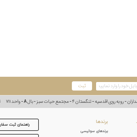
وی اقدسیه - تنگستان ۴ - مجتمع حیات سبز - بال A - واحد ۷۱۱
ت
برندها
راهنمای ثبت سفا
برندهای سوئیسی