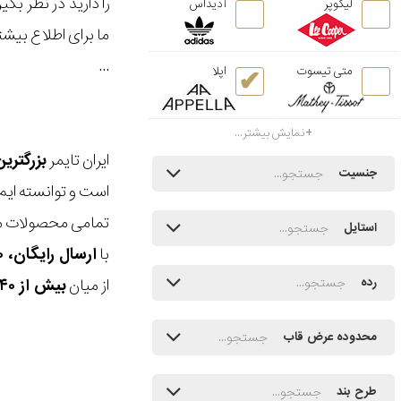
را دارید در نظر ب
لیکوپر
آدیداس
ما برای اطلاع بیش
...
متی تیسوت
اپلا
نمایش بیشتر...
ایران تایمر
بزرگتری
جنسیت
است و توانسته ایم
تمامی محصولات ما
استایل
با
ارسال رایگان، ۳۰ روز مهلت بازگشت، امکان خرید حضوری و انتخاب بین ۳ محصول
از میان
بیش از ۴۰ هزار مدل ساعت و اکسسوری اورجینال
رده
محدوده عرض قاب
طرح بند