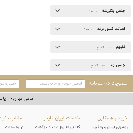
جنس بکاررفته
اصالت کشور برند
تقویم
جنس بند
عضویت در خبرنامه
آدرس: تهران - خ پاسداران - رو به ر
خرید و همکاری
خدمات ایران تایمر
مطالب مفید
روشهای ارسال و رهگیری
گارانتی 30 روز ضمانت بازگشت
درباره ساعت