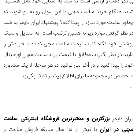
بیانگر دقت و ارزشی است که شما به استایل خود قائل هستید.
رده
شاید هنگام خرید ساعت مچی با این سوال رو به رو شوید که
چطور ساعت مورد نیازم را پیدا کنم؟ پیشنهاد ایران تایمر به شما
متی
محدوده
تیسوت
در نظر گرفتن موارد زیر به همین ترتیب است: به استایل و سبک
عرض
پوشش خود نگاه کنید، قیمت ساعت مچی که قصد خریدش را
کیو
قاب
اند
دارید در نظر بگیرید، مطابق با قیمت برند ساعت مچی اورجینال
کیو
خود را پیدا کنید و در آخر می توانید در هر مرحله از یک مشاوره
نمایش
طرح
بیشتر...
متخصص در مجموعه ما برای اطلاع بیشتر کمک بگیرید.
بند
...
طرح
صفحه
ایران تایمر
بزرگترین و معتبرترین فروشگاه اینترنتی
ساعت
مقاوم
مچی
در ایران
با بیش از ۱۵ سال سابقه فروش ساعت و