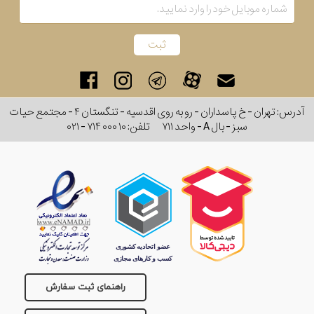
بکار
رفته
در
ساعت
آدرس: تهران - خ پاسداران - رو به روی اقدسیه - تنگستان ۴ - مجتمع حیات
سبز - بال A - واحد ۷۱۱
تلفن:
۰۲۱ - ۷۱۴ ۰۰۰ ۱۰
جنس
بکاررفته
اصالت
کشور
برند
راهنمای ثبت سفارش
تقویم