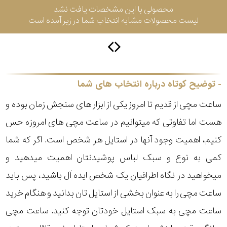
محصولی با این مشخصات یافت نشد
لیست محصولات مشابه انتخاب شما در زیر آمده است
سیتیزن
اورینت
توضیح کوتاه درباره انتخاب های شما
ساعت مچی از قدیم تا امروز یکی از ابزار های سنجش زمان بوده و
کاتر
هست اما تفاوتی که میتوانیم در ساعت مچی های امروزه حس
پیلار
کنیم، اهمیت وجود آنها در استایل هر شخص است. اگر که شما
جگوار
کمی به نوع و سبک لباس پوشیدنتان اهمیت میدهید و
میخواهید در نگاه اطرافیان یک شخص ایده آل باشید، پس باید
جنسیت
لیکوپر
ساعت مچی را به عنوان بخشی از استایل تان بدانید و هنگام خرید
استایل
ساعت مچی به سبک استایل خودتان توجه کنید. ساعت مچی
آدیداس