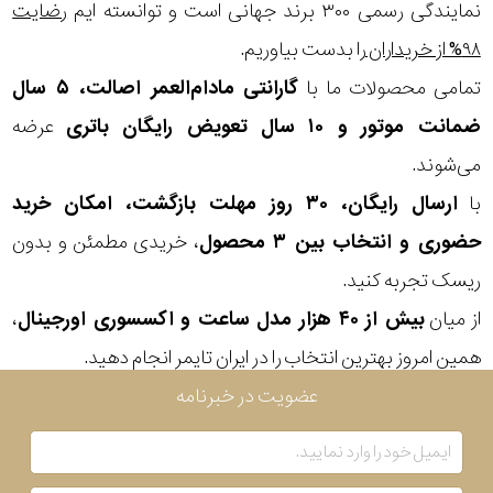
در
نمایندگی رسمی ۳۰۰ برند جهانی است و توانسته ایم
رضایت
۹۸% از خریداران
را بدست بیاوریم.
برابر
تمامی محصولات ما با
گارانتی مادام‌العمر اصالت، ۵ سال
آب
ضمانت موتور و ۱۰ سال تعویض رایگان باتری
عرضه
شکل
می‌شوند.
قاب
با
ارسال رایگان، ۳۰ روز مهلت بازگشت، امکان خرید
حضوری و انتخاب بین ۳ محصول
، خریدی مطمئن و بدون
ویژگی
ریسک تجربه کنید.
از میان
بیش از ۴۰ هزار مدل ساعت و اکسسوری اورجینال
،
نوع
همین امروز بهترین انتخاب را در ایران تایمر انجام دهید.
موتور
ترکیب
عضویت در خبرنامه
نمایش
کوارتز و
بیشتر...
دیجیتال
رنگ