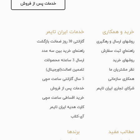
خدمات پس از فروش
جنس
بند
خرید و همکاری
خدمات ایران تایمر
روشهای ارسال و رهگیری
گارانتی 30 روز ضمانت بازگشت
راهنماي ثبت سفارش
راهنمای خرید بین سه عدد
روشهای خرید
ارسال 3 ساعته محصولات
نظر مشتریان ما
تضمین اصالت(اورجینال)
همکاری سازمانی
5 سال گارانتی ساعت مچی
شرکای تجاری ایران تایمر
خدمات پس از فروش
خرید اقساطی ساعت مچی
کارت هدیه ایران تایمر
آی-کلاب
مطالب مفید
برندها