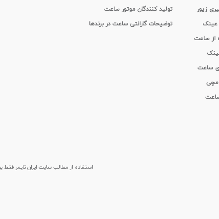
یری زیور
تولید کنندگان موتور ساعت
 عینک
توضیحات گارانتی ساعت در برندها
ه از ساعت
عینک
ای ساعت
 مچی
 ساعت
استفاده از مطالب سايت ایران تایمر فقط برای م