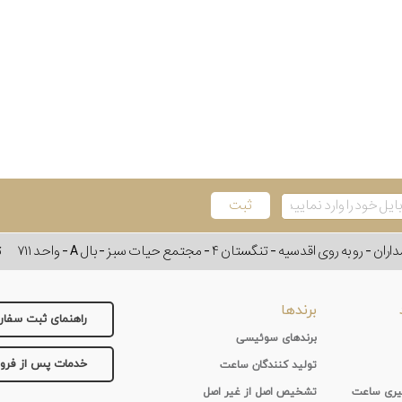
وی اقدسیه - تنگستان ۴ - مجتمع حیات سبز - بال A - واحد ۷۱۱
ت
برندها
راهنمای ثبت سفا
برندهای سوئیسی
خدمات پس از فر
تولید کنندگان ساعت
 گیری ساعت
تشخیص اصل از غیر اصل