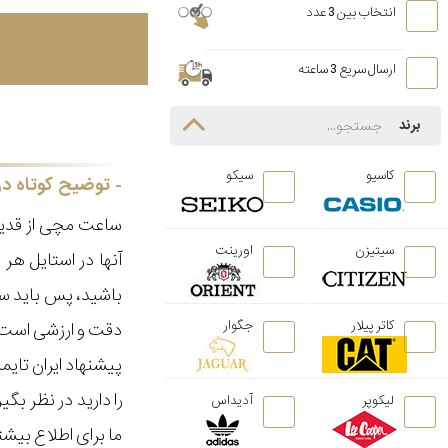
انتخاب بین 3 عدد
ارسال سریع 3 ساعته
برند
کاسیو
سیکو
توضیح کوتاه در
ساعت مچی از قدیم
سیتیزن
اورینت
آنها در استایل ه
باشید، پس باید سا
کاتر پیلار
جگوار
دقت و ارزشی است ک
پیشنهاد ایران تای
را دارید در نظر ب
لیکوپر
آدیداس
ما برای اطلاع بیش