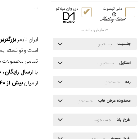
...
متی تیسوت
دی وان میلانو
نمایش بیشتر...
ایران تایمر
بزرگتری
جنسیت
است و توانسته ایم
تمامی محصولات ما
استایل
با
ارسال رایگان، ۳۰ روز مهلت بازگشت، امکان خرید حضوری و انتخاب بین ۳ محصول
از میان
بیش از ۴۰ هزار مدل ساعت و اکسسوری اورجینال
رده
محدوده عرض قاب
طرح بند
طرح صفحه