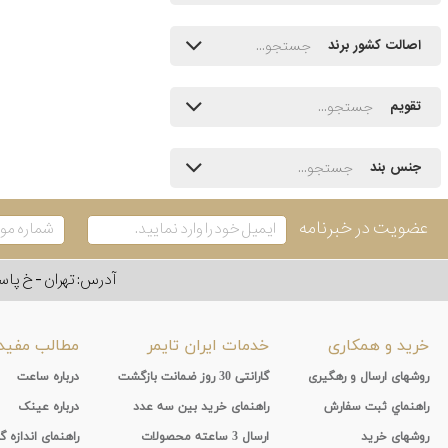
اصالت کشور برند
تقویم
جنس بند
عضویت در خبرنامه
آدرس: تهران - خ پاسداران - رو به ر
خرید و همکاری
خدمات ایران تایمر
مطالب مفید
روشهای ارسال و رهگیری
گارانتی 30 روز ضمانت بازگشت
درباره ساعت
راهنماي ثبت سفارش
راهنمای خرید بین سه عدد
درباره عینک
روشهای خرید
ارسال 3 ساعته محصولات
راهنمای اندازه