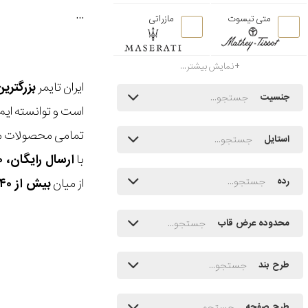
...
متی تیسوت
مازراتی
نمایش بیشتر...
ایران تایمر
بزرگتری
جنسیت
است و توانسته ایم
تمامی محصولات ما
استایل
با
ارسال رایگان، ۳۰ روز مهلت بازگشت، امکان خرید حضوری و انتخاب بین ۳ محصول
از میان
بیش از ۴۰ هزار مدل ساعت و اکسسوری اورجینال
رده
محدوده عرض قاب
طرح بند
طرح صفحه