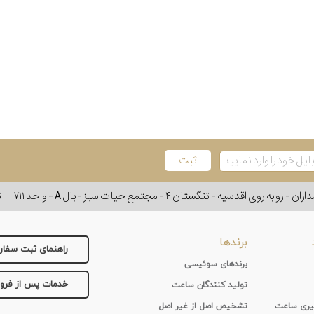
وی اقدسیه - تنگستان ۴ - مجتمع حیات سبز - بال A - واحد ۷۱۱
ت
برندها
راهنمای ثبت سفا
برندهای سوئیسی
خدمات پس از فر
تولید کنندگان ساعت
 گیری ساعت
تشخیص اصل از غیر اصل