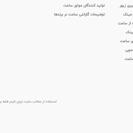
یری زیور
تولید کنندگان موتور ساعت
 عینک
توضیحات گارانتی ساعت در برندها
ه از ساعت
عینک
ای ساعت
 مچی
 ساعت
استفاده از مطالب سايت ایران تایمر فقط برای م