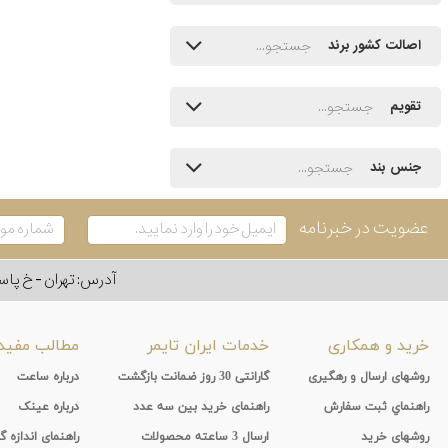
اصالت کشور برند
تقویم
جنس بند
عضویت در خبرنامه
آدرس: تهران - خ پاسداران - رو به ر
خرید و همکاری
خدمات ایران تایمر
مطالب مفید
روشهای ارسال و رهگیری
گارانتی 30 روز ضمانت بازگشت
درباره ساعت
راهنماي ثبت سفارش
راهنمای خرید بین سه عدد
درباره عینک
روشهای خرید
ارسال 3 ساعته محصولات
راهنمای اندازه