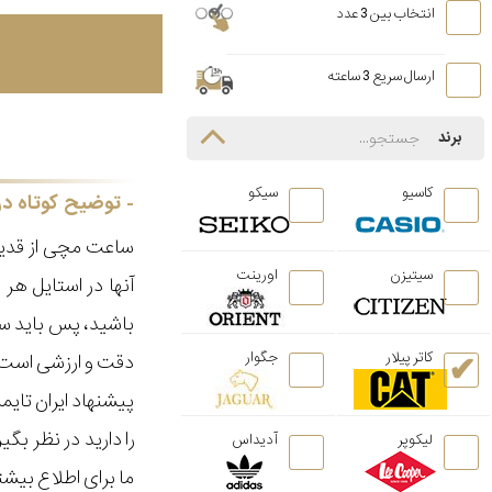
انتخاب بین 3 عدد
ارسال سریع 3 ساعته
برند
کاسیو
سیکو
توضیح کوتاه در
ساعت مچی از قدیم
سیتیزن
اورینت
آنها در استایل ه
باشید، پس باید سا
کاتر پیلار
جگوار
دقت و ارزشی است ک
پیشنهاد ایران تای
را دارید در نظر ب
لیکوپر
آدیداس
ما برای اطلاع بیش