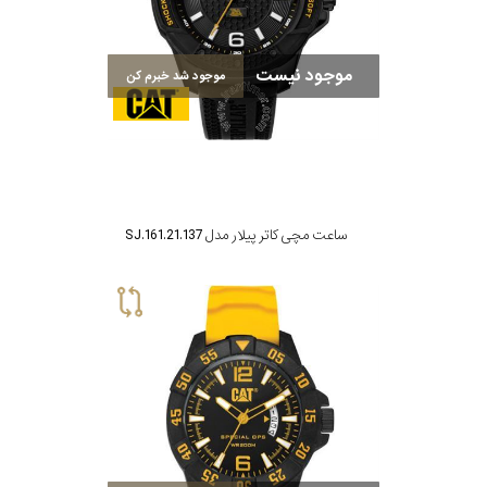
رفته
در
موجود نیست
موجود شد خبرم کن
ساعت
جنس
بکاررفته
ساعت مچی کاتر پیلار مدل SJ.161.21.137
اصالت
کشور
برند
تقویم