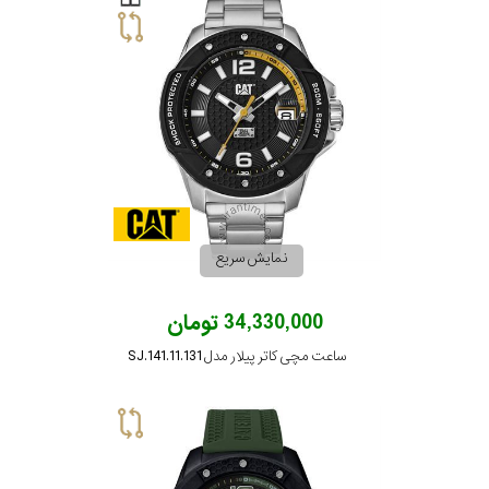
رده
متی
محدوده
تیسوت
عرض
مازراتی
قاب
نمایش
طرح
بیشتر...
نمایش سریع
بند
34,330,000 تومان
طرح
ساعت مچی کاتر پیلار مدل SJ.141.11.131
صفحه
مقاوم