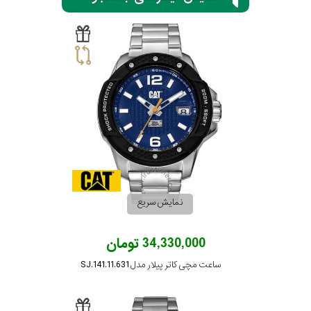
سیتیزن
اورینت
کاتر
پیلار
نمایش سریع
جگوار
34,330,000 تومان
جنسیت
لیکوپر
ساعت مچی کاتر پیلار مدل SJ.141.11.631
استایل
آدیداس