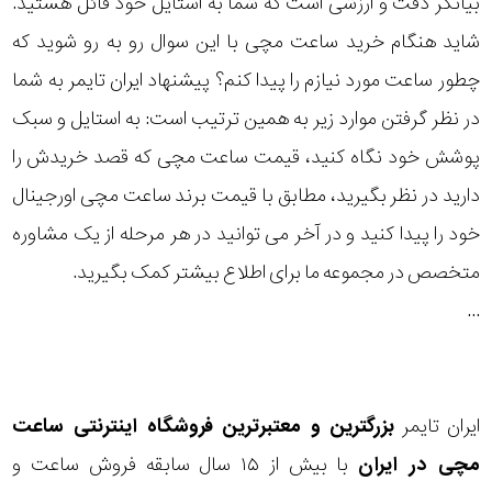
بیانگر دقت و ارزشی است که شما به استایل خود قائل هستید.
رده
شاید هنگام خرید ساعت مچی با این سوال رو به رو شوید که
چطور ساعت مورد نیازم را پیدا کنم؟ پیشنهاد ایران تایمر به شما
متی
محدوده
تیسوت
در نظر گرفتن موارد زیر به همین ترتیب است: به استایل و سبک
عرض
پوشش خود نگاه کنید، قیمت ساعت مچی که قصد خریدش را
مازراتی
قاب
دارید در نظر بگیرید، مطابق با قیمت برند ساعت مچی اورجینال
خود را پیدا کنید و در آخر می توانید در هر مرحله از یک مشاوره
نمایش
طرح
بیشتر...
متخصص در مجموعه ما برای اطلاع بیشتر کمک بگیرید.
بند
...
طرح
صفحه
ایران تایمر
بزرگترین و معتبرترین فروشگاه اینترنتی
ساعت
مقاوم
مچی
در ایران
با بیش از ۱۵ سال سابقه فروش ساعت و