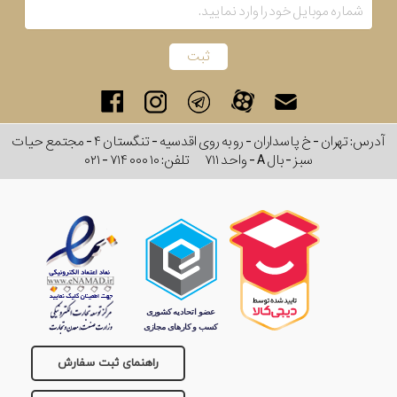
رفته
در
ساعت
آدرس: تهران - خ پاسداران - رو به روی اقدسیه - تنگستان ۴ - مجتمع حیات
جنس
سبز - بال A - واحد ۷۱۱
تلفن:
۰۲۱ - ۷۱۴ ۰۰۰ ۱۰
بکاررفته
اصالت
کشور
برند
تقویم
راهنمای ثبت سفارش