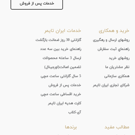
جنس
خدمات پس از فروش
بند
تیتانیوم
نمایش
خرید و همکاری
خدمات ایران تایمر
بیشتر...
روشهای ارسال و رهگیری
گارانتی 30 روز ضمانت بازگشت
راهنماي ثبت سفارش
راهنمای خرید بین سه عدد
روشهای خرید
ارسال 3 ساعته محصولات
نظر مشتریان ما
تضمین اصالت(اورجینال)
همکاری سازمانی
5 سال گارانتی ساعت مچی
شرکای تجاری ایران تایمر
خدمات پس از فروش
خرید اقساطی ساعت مچی
کارت هدیه ایران تایمر
آی-کلاب
مطالب مفید
برندها