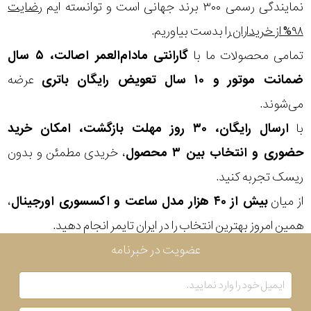
در
نمایندگی رسمی ۳۰۰ برند جهانی است و توانسته ایم
رضایت
۹۸% از خریداران
را بدست بیاوریم.
برابر
تمامی محصولات ما با
گارانتی مادام‌العمر اصالت، ۵ سال
آب
ضمانت موتور و ۱۰ سال تعویض رایگان باتری
عرضه
شکل
می‌شوند.
قاب
با
ارسال رایگان، ۳۰ روز مهلت بازگشت، امکان خرید
حضوری و انتخاب بین ۳ محصول
، خریدی مطمئن و بدون
ویژگی
ریسک تجربه کنید.
از میان
بیش از ۴۰ هزار مدل ساعت و اکسسوری اورجینال
،
نوع
همین امروز بهترین انتخاب را در ایران تایمر انجام دهید.
موتور
عضویت در خبرنامه
رنگ
بکار