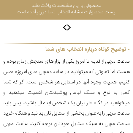
محصولی با این مشخصات یافت نشد
لیست محصولات مشابه انتخاب شما در زیر آمده است
سیتیزن
اورینت
توضیح کوتاه درباره انتخاب های شما
ساعت مچی از قدیم تا امروز یکی از ابزار های سنجش زمان بوده و
کاتر
هست اما تفاوتی که میتوانیم در ساعت مچی های امروزه حس
پیلار
کنیم، اهمیت وجود آنها در استایل هر شخص است. اگر که شما
جگوار
کمی به نوع و سبک لباس پوشیدنتان اهمیت میدهید و
میخواهید در نگاه اطرافیان یک شخص ایده آل باشید، پس باید
جنسیت
لیکوپر
ساعت مچی را به عنوان بخشی از استایل تان بدانید و هنگام خرید
استایل
ساعت مچی به سبک استایل خودتان توجه کنید. ساعت مچی
آدیداس