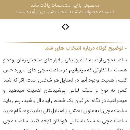
محصولی با این مشخصات یافت نشد
لیست محصولات مشابه انتخاب شما در زیر آمده است
سیتیزن
اورینت
توضیح کوتاه درباره انتخاب های شما
ساعت مچی از قدیم تا امروز یکی از ابزار های سنجش زمان بوده و
کاتر
هست اما تفاوتی که میتوانیم در ساعت مچی های امروزه حس
پیلار
کنیم، اهمیت وجود آنها در استایل هر شخص است. اگر که شما
جگوار
کمی به نوع و سبک لباس پوشیدنتان اهمیت میدهید و
میخواهید در نگاه اطرافیان یک شخص ایده آل باشید، پس باید
جنسیت
لیکوپر
ساعت مچی را به عنوان بخشی از استایل تان بدانید و هنگام خرید
استایل
ساعت مچی به سبک استایل خودتان توجه کنید. ساعت مچی
آدیداس