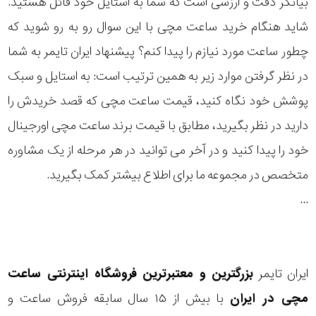
بیانگر دقت و ارزشی است که شما به استایل خود قائل هستید.
رده
شاید هنگام خرید ساعت مچی با این سوال رو به رو شوید که
چطور ساعت مورد نیازم را پیدا کنم؟ پیشنهاد ایران تایمر به شما
متی
محدوده
تیسوت
در نظر گرفتن موارد زیر به همین ترتیب است: به استایل و سبک
عرض
پوشش خود نگاه کنید، قیمت ساعت مچی که قصد خریدش را
مازراتی
قاب
دارید در نظر بگیرید، مطابق با قیمت برند ساعت مچی اورجینال
خود را پیدا کنید و در آخر می توانید در هر مرحله از یک مشاوره
نمایش
طرح
بیشتر...
متخصص در مجموعه ما برای اطلاع بیشتر کمک بگیرید.
بند
...
طرح
صفحه
ایران تایمر
بزرگترین و معتبرترین فروشگاه اینترنتی
ساعت
مقاوم
مچی
در ایران
با بیش از ۱۵ سال سابقه فروش ساعت و