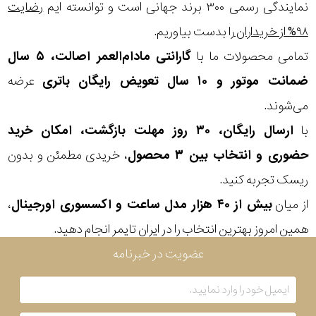
در
نمایندگی رسمی ۳۰۰ برند جهانی است و توانسته ایم
رضایت
۹۸% از خریداران
را بدست بیاوریم.
برابر
تمامی محصولات ما با
گارانتی مادام‌العمر اصالت، ۵ سال
آب
ضمانت موتور و ۱۰ سال تعویض رایگان باتری
عرضه
شکل
می‌شوند.
قاب
با
ارسال رایگان، ۳۰ روز مهلت بازگشت، امکان خرید
حضوری و انتخاب بین ۳ محصول
، خریدی مطمئن و بدون
ویژگی
ریسک تجربه کنید.
از میان
بیش از ۴۰ هزار مدل ساعت و اکسسوری اورجینال
،
نوع
همین امروز بهترین انتخاب را در ایران تایمر انجام دهید.
موتور
عضویت در خبرنامه
رنگ
بکار