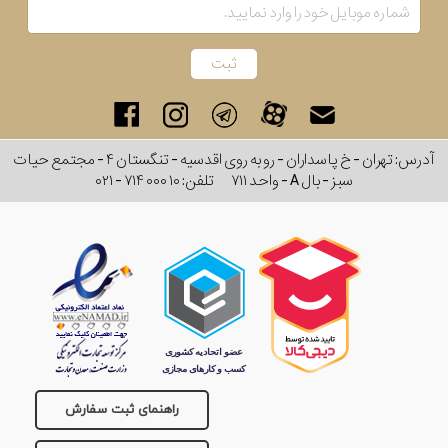
رفته
در
ساعت
آدرس: تهران - خ پاسداران - رو به روی اقدسیه - تنگستان ۴ - مجتمع حیات
جنس
سبز - بال A - واحد ۷۱۱
تلفن:
۰۲۱ - ۷۱۴ ۰۰۰ ۱۰
بکاررفته
اصالت
کشور
ایتالیا
برند
نمایش
بیشتر...
تقویم
راهنمای ثبت سفارش