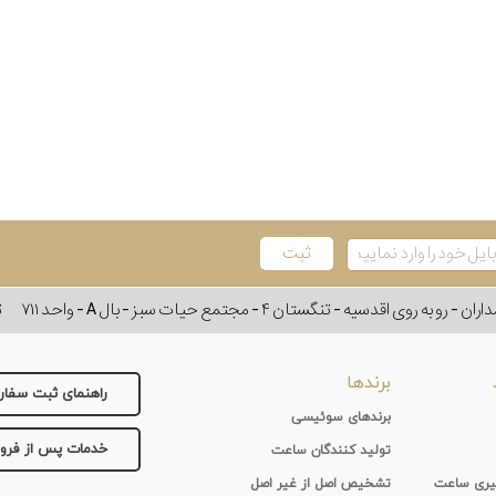
وی اقدسیه - تنگستان ۴ - مجتمع حیات سبز - بال A - واحد ۷۱۱
ت
برندها
راهنمای ثبت سفا
برندهای سوئیسی
خدمات پس از فر
تولید کنندگان ساعت
 گیری ساعت
تشخیص اصل از غیر اصل