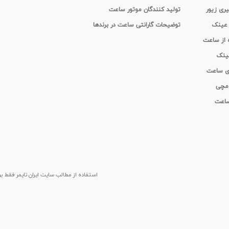
یری زیور
تولید کنندگان موتور ساعت
 عینک
توضیحات گارانتی ساعت در برندها
ه از ساعت
عینک
ای ساعت
 مچی
 ساعت
استفاده از مطالب سايت ایران تایمر فقط برای م