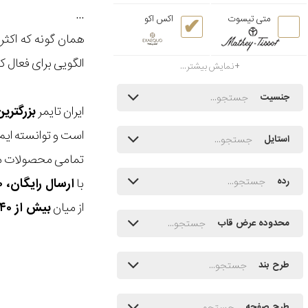
...
متی تیسوت
اکس اکو
همان گونه که اکثر 
الگویی برای فعال 
نمایش بیشتر...
جنسیت
ایران تایمر
بزرگتری
است و توانسته ایم
استایل
تمامی محصولات ما
با
ارسال رایگان، ۳۰ روز مهلت بازگشت، امکان خرید حضوری و انتخاب بین ۳ محصول
رده
از میان
بیش از ۴۰ هزار مدل ساعت و اکسسوری اورجینال
محدوده عرض قاب
طرح بند
طرح صفحه