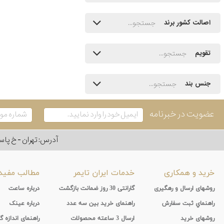
اصالت کشور برند
تقویم
جنس بند
عضویت در خبرنامه
آدرس: تهران - خ پاسداران - رو به ر
خرید و همکاری
خدمات ایران تایمر
مطالب مفید
روشهای ارسال و رهگیری
گارانتی 30 روز ضمانت بازگشت
درباره ساعت
راهنماي ثبت سفارش
راهنمای خرید بین سه عدد
درباره عینک
روشهای خرید
ارسال 3 ساعته محصولات
راهنمای اندازه