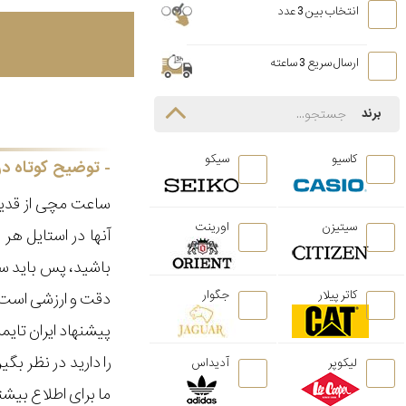
انتخاب بین 3 عدد
ارسال سریع 3 ساعته
برند
کاسیو
سیکو
توضیح کوتاه در
ساعت مچی از قدیم
سیتیزن
اورینت
آنها در استایل ه
باشید، پس باید سا
کاتر پیلار
جگوار
دقت و ارزشی است ک
پیشنهاد ایران تای
را دارید در نظر ب
لیکوپر
آدیداس
ما برای اطلاع بیش