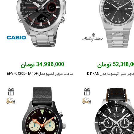
52,318 تومان
34,996,000 تومان
ی متی تیسوت مدل D117AN
ساعت مچی کاسیو مدل EFV-C120D-1A4DF