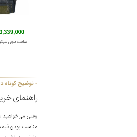
43,339,000 توم
ساعت مچی سیکو مدل P1
توضیح کوتاه در
راهنمای خر
وقتی می‌خواهید
س
مناسب بودن قیمت ه