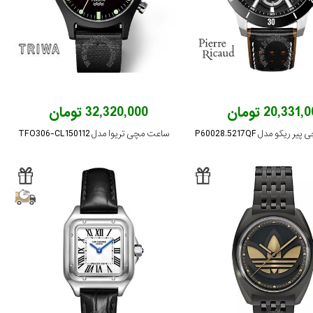
20,331 تومان
32,320,000 تومان
یکو مدل P60028.5217QF
ساعت مچی تریوا مدل TFO306-CL150112