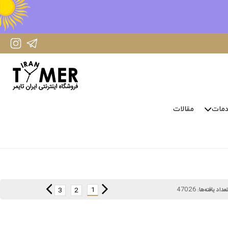
IranTimer Instagram Page
IranTimer Telegram channel
مات
مقالات
47026
1
3
2
عداد یافته‌ها: