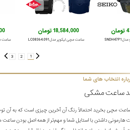
ان
18,584,000 تومان
,000
SNDH47
ساعت مچی لیکوپر مدل LC08364.091
ساعت مچی 
1
3
2
باره انتخاب های شما
ید ساعت مشکی
اعت مچی
بخرید احتمالاً رنگ آن آخرین چیزی است که به آن توج
ارمونی داشتن با استایل شما و مهم‌تر از همه اصل بودن ساعت مچی 