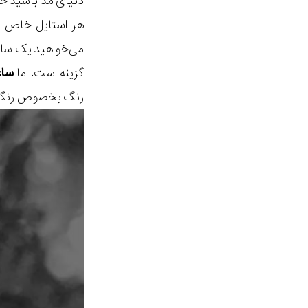
دنیای مد باشید حت
هر استایل خاص شم
می‌خواهید یک ساع
گزینه است. اما
سا
رنگ بخصوص رنگ م