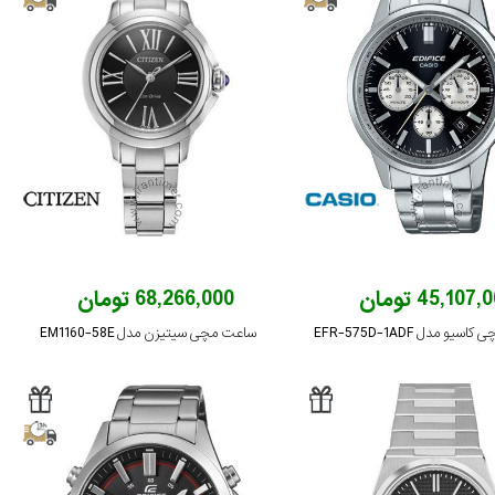
45,107 تومان
68,266,000 تومان
یو مدل EFR-575D-1ADF
ساعت مچی سیتیزن مدل EM1160-58E