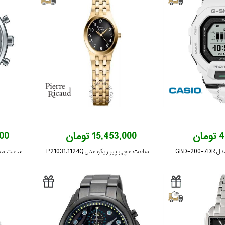
ان
15,453,000 تومان
,000
GBD-
ساعت مچی پیر ریکو مدل P21031.1124Q
ساعت مچی کاس