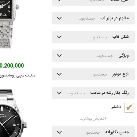
مقاوم در برابر آب
شکل قاب
ویژگی
20,200,000 توم
نوع موتور
رنگ بکار رفته در ساعت
مشکی
نمایش بیشتر...
جنس بکاررفته