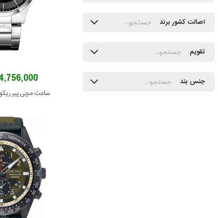
اصالت کشور برند
تقویم
14,756,000 توم
جنس بند
ساعت مچی پیر ریکو مدل 5114Q