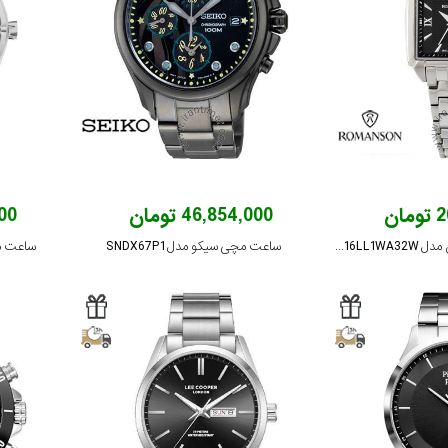
ان
46,854,000 تومان
,000
ساعت مچی رومانسون مدل TM9216LL1WA32W
ساعت مچی سیکو مدل SNDX67P1
ساعت مچ