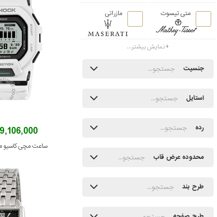
متی تیسوت
مازراتی
نمایش بیشتر...
جنسیت
استایل
رده
49,106,000 توم
ساعت مچی کاسیو مدل 200-7DR
محدوده عرض قاب
طرح بند
طرح صفحه