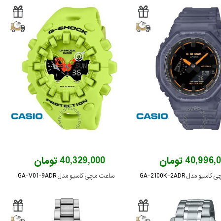
40,996 تومان
40,329,000 تومان
و مدل GA-2100K-2ADR
ساعت مچی کاسیو مدل GA-V01-9ADR