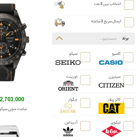
انتخاب بین 3 عدد
ارسال سریع 3 ساعته
برند
کاسیو
سیکو
سیتیزن
اورینت
42,703,000 توم
کاتر پیلار
جگوار
ساعت مچی سیکو مدل P1
لیکوپر
آدیداس