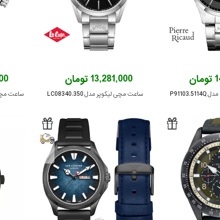
ان
13,281,000 تومان
,000
P91103.
ساعت مچی لیکوپر مدل LC08340.350
ساعت مچی پیر ر