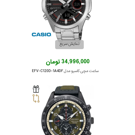
نمایش سریع
34,996,000 تومان
ساعت مچی کاسیو مدل EFV-C120D-1A4DF