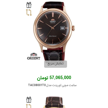
نمایش سریع
57,065,000 تومان
ساعت مچی اورینت مدل TAC08001T0