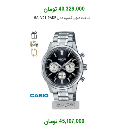
40,329,000 تومان
ساعت مچی کاسیو مدل GA-V01-9ADR
نمایش سریع
45,107,000 تومان