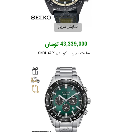
نمایش سریع
43,339,000 تومان
ساعت مچی سیکو مدل SNDH47P1