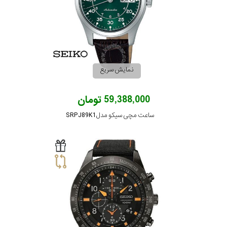
در
برابر
آب
نمایش سریع
شکل
قاب
59,388,000 تومان
ساعت مچی سیکو مدل SRPJ89K1
ویژگی
نوع
موتور
رنگ
بکار