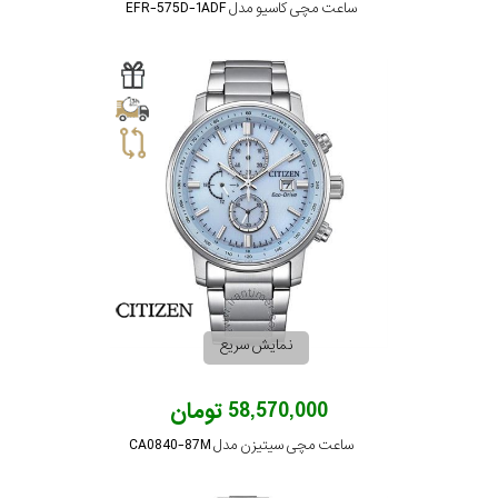
ساعت مچی کاسیو مدل EFR-575D-1ADF
نمایش سریع
58,570,000 تومان
ساعت مچی سیتیزن مدل CA0840-87M