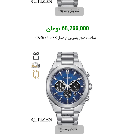
نمایش سریع
68,266,000 تومان
ساعت مچی سیتیزن مدل CA4674-58X
نمایش سریع