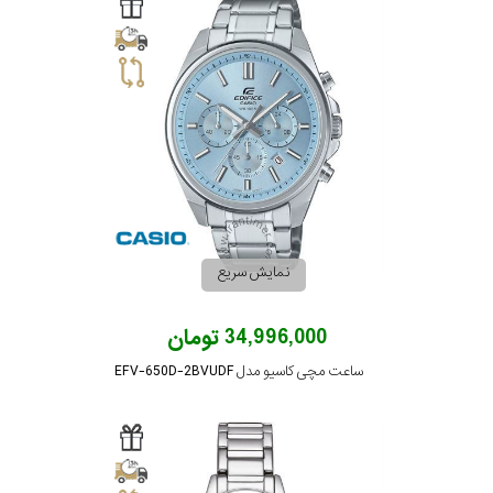
سیتیزن
اورینت
کاتر
پیلار
نمایش سریع
جگوار
34,996,000 تومان
ساعت مچی کاسیو مدل EFV-650D-2BVUDF
جنسیت
لیکوپر
استایل
آدیداس