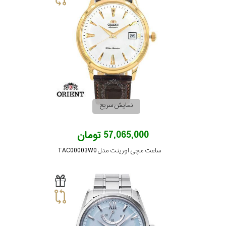
نمایش سریع
57,065,000 تومان
ساعت مچی اورینت مدل TAC00003W0