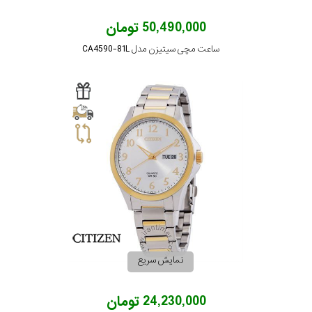
50,490,000 تومان
ساعت مچی سیتیزن مدل CA4590-81L
نمایش سریع
24,230,000 تومان