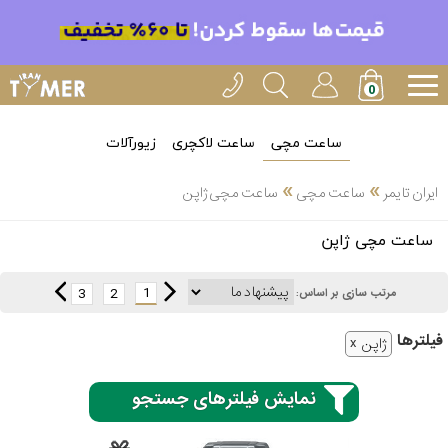
ساعت مچی
ساعت لاکچری
زیورآلات
»
»
ایران تایمر
ساعت مچی
ساعت مچی ژاپن
انتخاب
ساعت مچی ژاپن
بین 3
ارسال
عدد
1
3
2
مرتب سازی بر اساس:
سریع
برند
فیلتر‌ها
ژاپن
3
کاسیو
ساعته
نمایش فیلترهای جستجو
سیکو