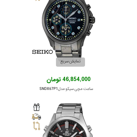
نمایش سریع
46,854,000 تومان
ساعت مچی سیکو مدل SNDX67P1