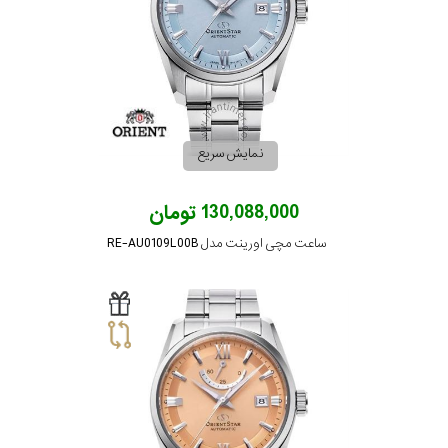
نمایش سریع
130,088,000 تومان
ساعت مچی اورینت مدل RE-AU0109L00B