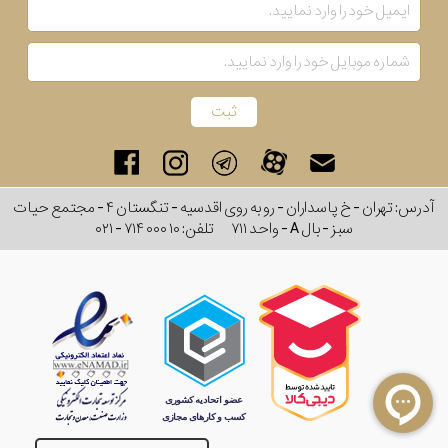
آدرس: تهران - خ پاسداران - رو به روی اقدسیه - تنگستان ۴ - مجتمع حیات
سبز - بال A - واحد ۷۱۱
تلفن:
۰۲۱ - ۷۱۴ ۰۰۰ ۱۰