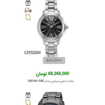
نمایش سریع
68,266,000 تومان
ساعت مچی سیتیزن مدل EM1160-58E