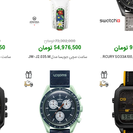
73,302,000 تومان
0
ان
54,976,500 تومان
,750
ساعت مچی سواچ مدل MISSION TO MERCURY SO33A100
ساعت مچی جویسا مدل JW-J2.035.M
ساعت مچی 