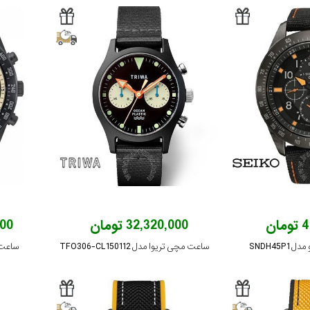
ان
32,320,000 تومان
,000
SNDH45
ساعت مچی تریوا مدل TFO306-CL150112
ساعت مچ