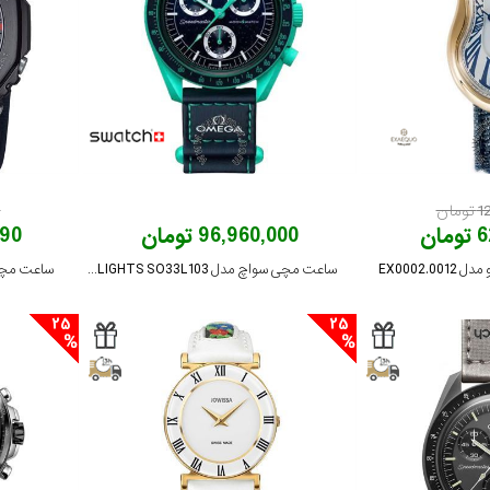
ان
0
ان
96,960,000 تومان
,490
EX0002.
ساعت مچی سواچ مدل MISSION ON EARTH - POLAR LIGHTS SO33L103
ساعت مچی کاسیو
25
25