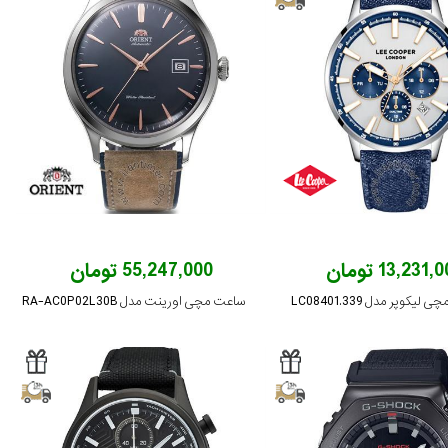
13,231, تومان
55,247,000 تومان
یکوپر مدل LC08401.339
ساعت مچی اورینت مدل RA-AC0P02L30B