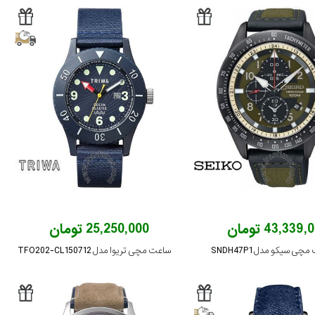
43,339 تومان
25,250,000 تومان
ی سیکو مدل SNDH47P1
ساعت مچی تریوا مدل TFO202-CL150712