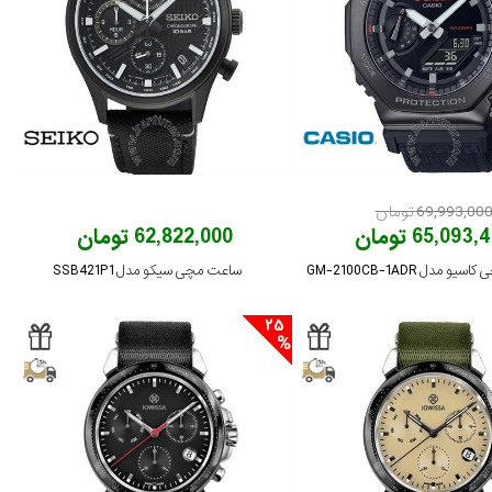
69,993,00 تومان
65,093 تومان
62,822,000 تومان
 مدل GM-2100CB-1ADR
ساعت مچی سیکو مدل SSB421P1
25