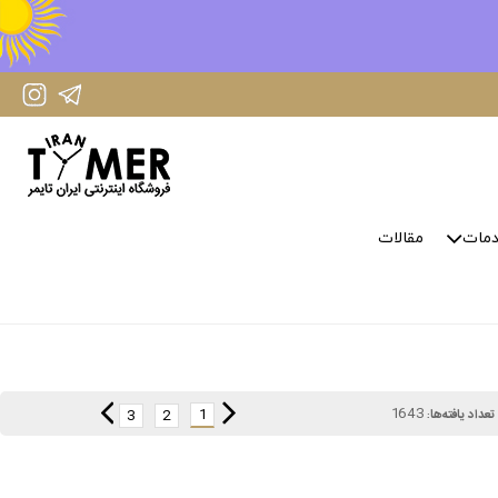
IranTimer Instagram Page
IranTimer Telegram channel
مات
مقالات
1643
1
3
2
تعداد یافته‌ها: