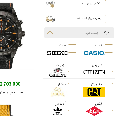
انتخاب بین 3 عدد
ارسال سریع 3 ساعته
برند
کاسیو
سیکو
سیتیزن
اورینت
42,703,000 توم
کاتر پیلار
جگوار
ساعت مچی سیکو مدل P1
لیکوپر
آدیداس