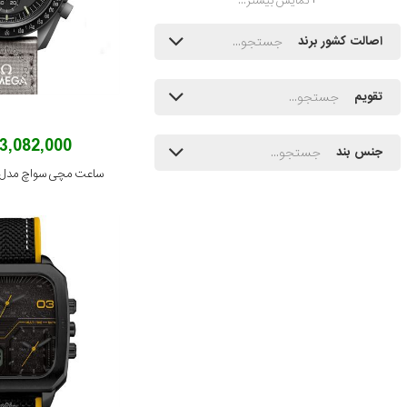
نمایش بیشتر...
اصالت کشور برند
تقویم
93,082,000 توم
جنس بند