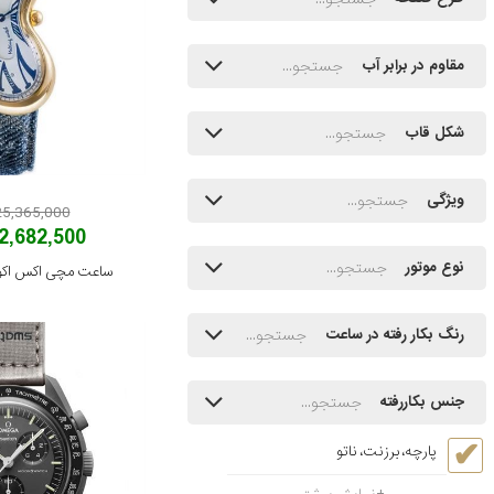
مقاوم در برابر آب
شکل قاب
ویژگی
125,365,000 توم
62,682,500 توم
نوع موتور
ساعت مچی اکس اکو مدل 0012
رنگ بکار رفته در ساعت
جنس بکاررفته
پارچه، برزنت، ناتو