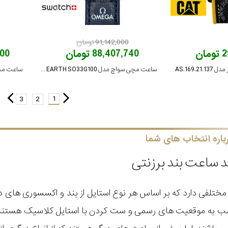
91,142,000 تومان
ان
88,407,740 تومان
,000
AS.169.2
ساعت مچی سواچ مدل MISSION ON EARTH SO33G100
ساعت مچی کاتر
1
3
2
باره انتخاب های شما
د ساعت بند برزنتی
ختلفی دارد که بر اساس هر نوع استایل از بند و اکسسوری های دی
ب به موقعیت های رسمی و ست کردن با استایل کلاسیک هستند