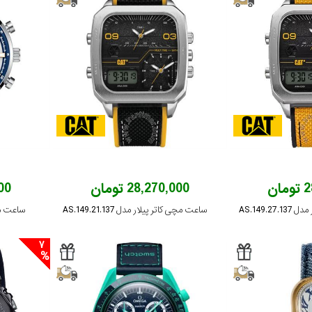
ان
28,270,000 تومان
000
AS.149.
ساعت مچی کاتر پیلار مدل AS.149.21.137
ساعت مچی ل
7