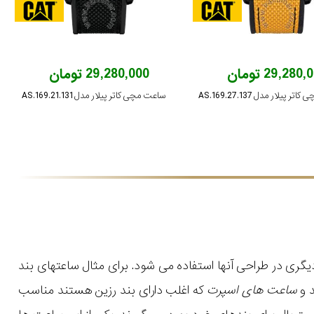
29,280 تومان
29,280,000 تومان
 پیلار مدل AS.169.27.137
ساعت مچی کاتر پیلار مدل AS.169.21.131
گری در طراحی آنها استفاده می شود. برای مثال ساعتهای بند
 و
ساعت های اسپرت
که اغلب دارای بند رزین هستند مناسب