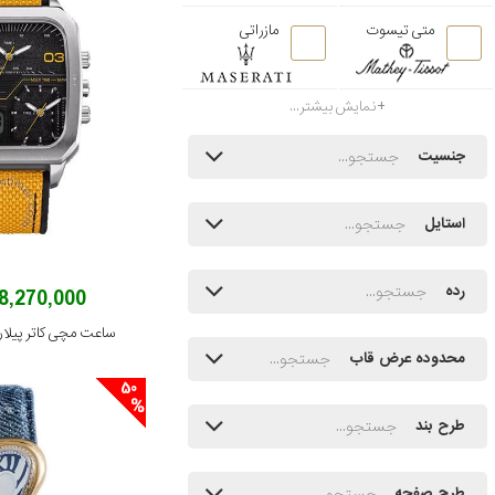
متی تیسوت
مازراتی
نمایش بیشتر...
جنسیت
استایل
رده
28,270,000 توم
ساعت مچی کاتر پیلار مدل 27.137
محدوده عرض قاب
50
طرح بند
طرح صفحه